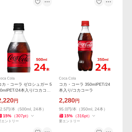
oca Cola
Coca Cola
コカ・コーラ ゼロシュガー 5
コカ・コーラ 350mlPET/24
00mlPET/24本入り/コカコー
本入り/コカコーラ
ラ
2,220
2,280
円
円
92.5円/本（500ml, 24本）
95.0円/本（350ml, 24本）
15
%
（
307
pt
）
15
%
（
316
pt
）
要エントリー
要エントリー