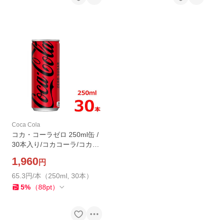
Coca Cola
コカ・コーラゼロ 250ml缶 /
30本入り/コカコーラ/コカコ
ーラゼロ
1,960
円
65.3円/本（250ml, 30本）
5
%
（
88
pt
）