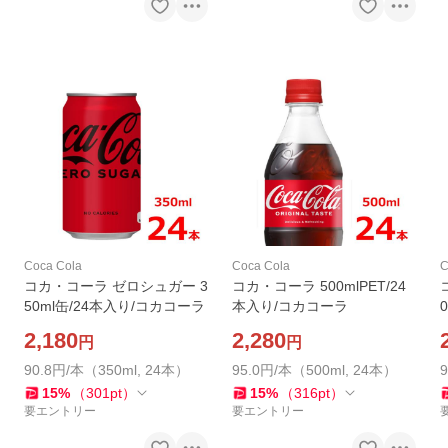
Coca Cola
Coca Cola
C
コカ・コーラ ゼロシュガー 3
コカ・コーラ 500mlPET/24
50ml缶/24本入り/コカコーラ
本入り/コカコーラ
2,180
2,280
円
円
90.8円/本（350ml, 24本）
95.0円/本（500ml, 24本）
15
%
（
301
pt
）
15
%
（
316
pt
）
要エントリー
要エントリー