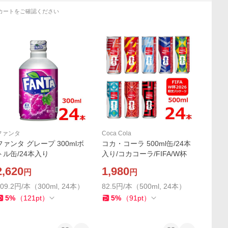
カートをご確認ください
ファンタ
Coca Cola
ファンタ グレープ 300mlボ
コカ・コーラ 500ml缶/24本
トル缶/24本入り
入り/コカコーラ/FIFA/W杯
2,620
1,980
円
円
109.2円/本（300ml, 24本）
82.5円/本（500ml, 24本）
5
%
（
121
pt
）
5
%
（
91
pt
）