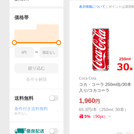
表示情報について
｜ポイントは原則
価格帯
〜
絞り込む
Coca Cola
条件を解除
コカ・コーラ 250ml缶/30本
入り/コカコーラ
送料無料
1,960
円
条件付き送料無料
65.3円/本（250ml, 30本）
条件なし
5
%
（
90
pt
）