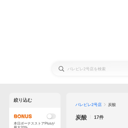
絞り込む
バレビレ2号店
炭酸
炭酸
17
件
本日ボーナスストアPlusが
最大20%