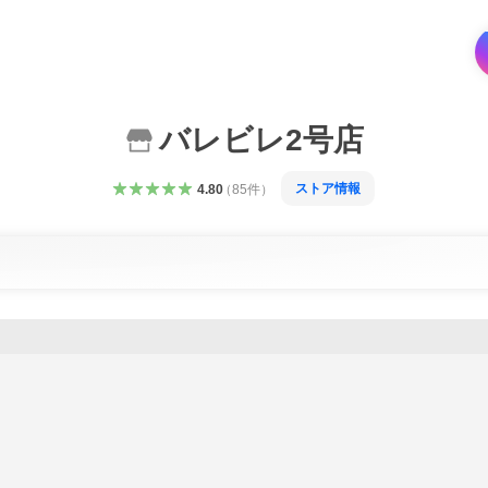
バレビレ2号店
ストア情報
4.80
（
85
件
）