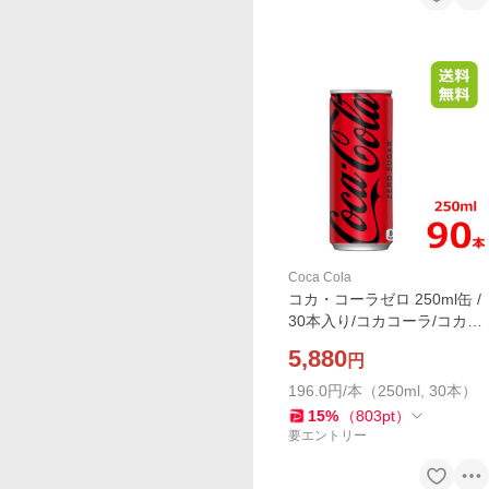
Coca Cola
コカ・コーラゼロ 250ml缶 /
30本入り/コカコーラ/コカコ
ーラゼロ
5,880
円
196.0円/本（250ml, 30本）
15
%
（
803
pt
）
要エントリー