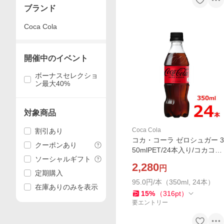
ブランド
Coca Cola
開催中のイベント
ボーナスセレクショ
ン最大40%
対象商品
Coca Cola
割引あり
コカ・コーラ ゼロシュガー 3
クーポンあり
50mlPET/24本入り/コカコー
ソーシャルギフト
ラ
2,280
円
定期購入
95.0円/本（350ml, 24本）
在庫ありのみを表示
15
%
（
316
pt
）
要エントリー