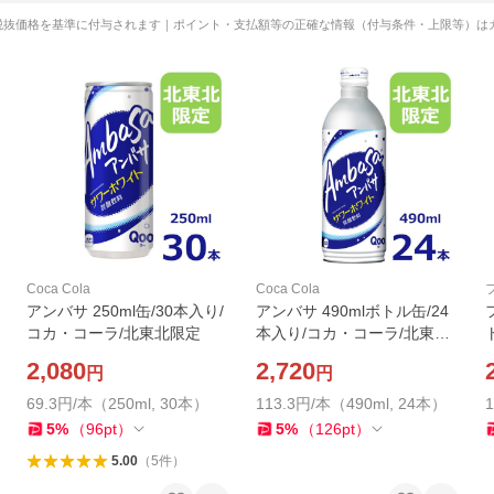
税抜価格を基準に付与されます｜ポイント・支払額等の正確な情報（付与条件・上限等）は
Coca Cola
Coca Cola
アンバサ 250ml缶/30本入り/
アンバサ 490mlボトル缶/24
コカ・コーラ/北東北限定
本入り/コカ・コーラ/北東北
限定
2,080
2,720
円
円
69.3円/本（250ml, 30本）
113.3円/本（490ml, 24本）
5
%
（
96
pt
）
5
%
（
126
pt
）
5.00
（
5
件
）