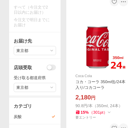
すべて（今注文で2
日以内にお届け）
今注文で明日までに
お届け
お届け先
東京都
店頭受取
Coca Cola
受け取る都道府県
コカ・コーラ 350ml缶/24本
東京都
入り/コカコーラ
2,180
円
90.8円/本（350ml, 24本）
カテゴリ
15
%
（
301
pt
）
炭酸
要エントリー