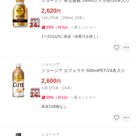
ジョージア 香る微糖 260mlボトル缶/24本入り
2,620
円
109.2円/本（260ml, 24本）
15
%
（
363
pt
）
要エントリー
1〜3日以内に発送（休業日を除く）
ジョージア
ジョージア カフェラテ 500mlPET/24本入り
2,600
円
108.3円/本（24本）
15
%
（
361
pt
）
要エントリー
発送日情報なし
ジョージア