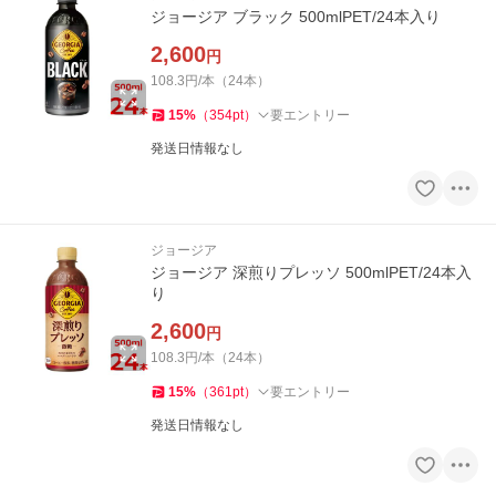
ジョージア ブラック 500mlPET/24本入り
2,600
円
108.3円/本（24本）
15
%
（
354
pt
）
要エントリー
発送日情報なし
ジョージア
ジョージア 深煎りプレッソ 500mlPET/24本入
り
2,600
円
108.3円/本（24本）
15
%
（
361
pt
）
要エントリー
発送日情報なし