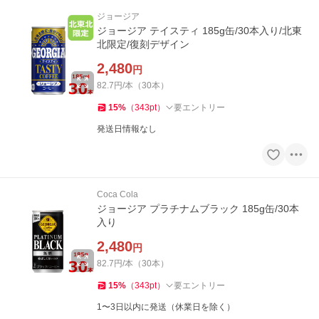
ジョージア
ジョージア テイスティ 185g缶/30本入り/北東
北限定/復刻デザイン
2,480
円
82.7円/本（30本）
15
%
（
343
pt
）
要エントリー
発送日情報なし
Coca Cola
ジョージア プラチナムブラック 185g缶/30本
入り
2,480
円
82.7円/本（30本）
15
%
（
343
pt
）
要エントリー
1〜3日以内に発送（休業日を除く）