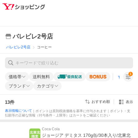
バレビレ2号店
バレビレ2号店
コーヒー
1
価格帯
送料無料
すべての条
ブランド
カテゴリ
13
件
おすすめ順
表示
表示情報について
｜ポイントは原則税抜価格を基準に付与されます｜ポイント・支
払額等の正確な情報（付与条件・上限等）はカートをご確認ください
Coca Cola
ジョージア デミタス 170g缶/30本入り/北東北