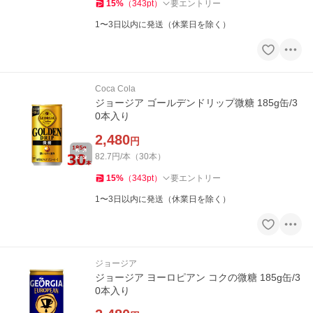
15
%
（
343
pt
）
要エントリー
1〜3日以内に発送（休業日を除く）
Coca Cola
ジョージア ゴールデンドリップ微糖 185g缶/3
0本入り
2,480
円
82.7円/本（30本）
15
%
（
343
pt
）
要エントリー
1〜3日以内に発送（休業日を除く）
ジョージア
ジョージア ヨーロピアン コクの微糖 185g缶/3
0本入り