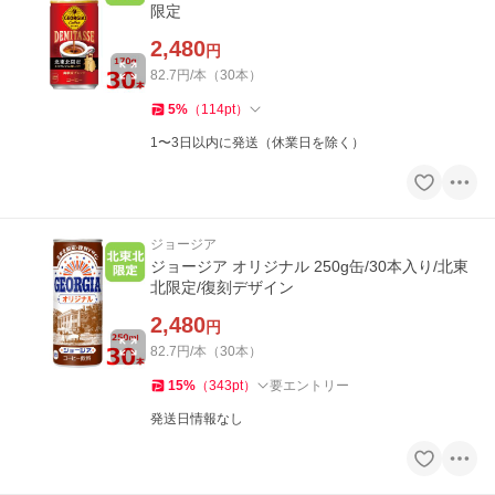
限定
2,480
円
82.7円/本（30本）
5
%
（
114
pt
）
1〜3日以内に発送（休業日を除く）
ジョージア
ジョージア オリジナル 250g缶/30本入り/北東
北限定/復刻デザイン
2,480
円
82.7円/本（30本）
15
%
（
343
pt
）
要エントリー
発送日情報なし