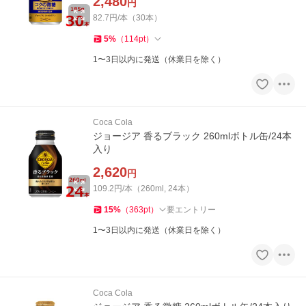
2,480
円
82.7円/本（30本）
5
%
（
114
pt
）
1〜3日以内に発送（休業日を除く）
Coca Cola
ジョージア 香るブラック 260mlボトル缶/24本
入り
2,620
円
109.2円/本（260ml, 24本）
15
%
（
363
pt
）
要エントリー
1〜3日以内に発送（休業日を除く）
Coca Cola