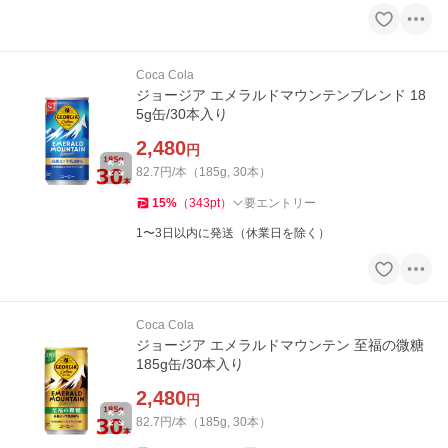
Coca Cola
ジョージア エメラルドマウンテンブレンド 18
5g缶/30本入り
2,480
円
82.7円/本（185g, 30本）
15
%
（
343
pt
）
要エントリー
1〜3日以内に発送（休業日を除く）
Coca Cola
ジョージア エメラルドマウンテン 至福の微糖
185g缶/30本入り
2,480
円
82.7円/本（185g, 30本）