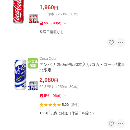
1,960
円
65.3円/本（250ml, 30本）
5
%
（
90
pt
）
発送日情報なし
Coca Cola
アンバサ 250ml缶/30本入り/コカ・コーラ/北東
北限定
2,080
円
69.3円/本（250ml, 30本）
5
%
（
96
pt
）
5.00
（
5
件
）
1〜3日以内に発送（休業日を除く）