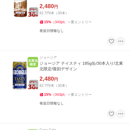
2,480
円
82.7円/本（30本）
15
%
（
343
pt
）
要エントリー
発送日情報なし
ジョージア
ジョージア テイスティ 185g缶/30本入り/北東
北限定/復刻デザイン
2,480
円
82.7円/本（30本）
15
%
（
343
pt
）
要エントリー
発送日情報なし