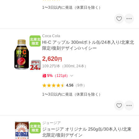
1〜3日以内に発送（休業日を除く）
Coca Cola
HI-C アップル 300mlボトル缶/24本入り/北東北
限定/復刻デザイン/ハイシー
2,620
円
109.2円/本（300ml, 24本）
5
%
（
121
pt
）
4.56
（
9
件
）
1〜3日以内に発送（休業日を除く）
ジョージア
ジョージア オリジナル 250g缶/30本入り/北東
北限定/復刻デザイン