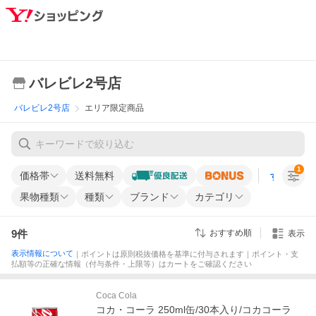
バレビレ2号店
バレビレ2号店
エリア限定商品
1
価格帯
送料無料
すべての条
果物種類
種類
ブランド
カテゴリ
9
件
おすすめ順
表示
表示情報について
｜ポイントは原則税抜価格を基準に付与されます｜ポイント・支
払額等の正確な情報（付与条件・上限等）はカートをご確認ください
Coca Cola
コカ・コーラ 250ml缶/30本入り/コカコーラ