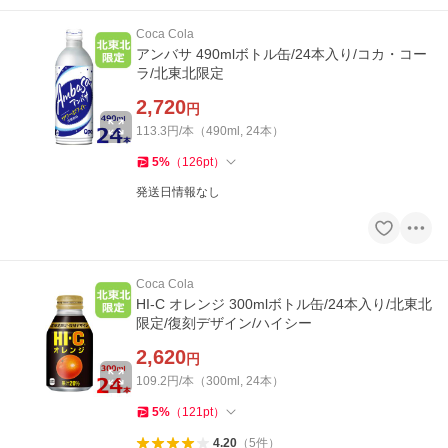
Coca Cola
アンバサ 490mlボトル缶/24本入り/コカ・コー
ラ/北東北限定
2,720
円
113.3円/本（490ml, 24本）
5
%
（
126
pt
）
発送日情報なし
Coca Cola
HI-C オレンジ 300mlボトル缶/24本入り/北東北
限定/復刻デザイン/ハイシー
2,620
円
109.2円/本（300ml, 24本）
5
%
（
121
pt
）
4.20
（
5
件
）