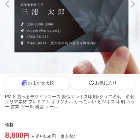
おまかせ比較
お気に入り
PM-8 選べるデザインコース 擬似エンボス印刷×クリア名刺 名刺
クリア素材 プレミアム オリジナル かっこいい ビジネス 印刷 カラ
ー 営業 ツール 横型 クール
価格
8,800
円
+ 送料
550
円
（
東京都
）