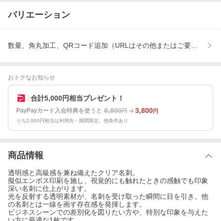
バリエーション
数量、角丸加工、QRコード追加（URLはその他またはご要望欄へ
おトクなお知らせ
合計5,000円相当プレゼント！
8,800
3,800
PayPayカード入会特典を使うと
円
円
うち2,000円相当は利用先・期間限定。他条件あり
商品情報
透明感と高級感を兼ね備えたクリア名刺。
擬似エンボス印刷を施し、視覚的にも触れたときの感触でも印象
深い名刺に仕上がります。
光を反射する透明素材が、名刺を受け取った瞬間に目を引き、他
の名刺とは一線を画す存在感を発揮します。
ビジネスシーンでの差別化を図りたい方や、特別な印象を与えた
い方に最適な1枚です。