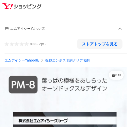
エムアイシーYahoo!店
ストアトップを見る
0.00
（
2
件
）
エムアイシーYahoo!店
擬似エンボス印刷クリア名刺
1
/
9