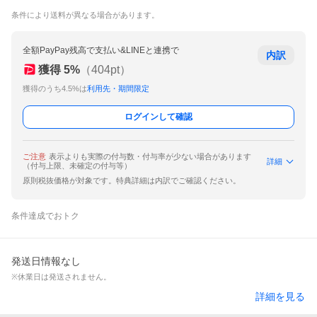
条件により送料が異なる場合があります。
全額PayPay残高で支払い&LINEと連携で
内訳
獲得
5
%
（
404
pt）
獲得のうち4.5%は
利用先・期間限定
ログインして確認
ご注意
表示よりも実際の付与数・付与率が少ない場合があります
詳細
（付与上限、未確定の付与等）
原則税抜価格が対象です。特典詳細は内訳でご確認ください。
条件達成でおトク
発送日情報なし
※休業日は発送されません。
詳細を見る