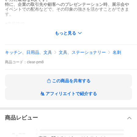
特に、企業の取引先や顧客へのプレゼンテーション時、展示会や
イベントでの配布などで、その印象の強さを活かすことができま
す。
■商品詳細
クリア名刺・透明名刺におすすめの、擬似エンボス加工を施した
もっと見る
高級感ある名刺です。
サイズ：91×55mm
用紙：PPアクア0.3mm
印刷：片面7色（カラー＋白＋擬似エンボスニス2色）
キッチン、日用品、文具
文具、ステーショナリー
名刺
数量：1箱110枚入り／梱包：紙箱
商品
コード：
clear-pm8
■掲載内容について
ご注文時に入力いただいた内容で名刺印刷を行います。
不要な項目は空欄でご注文ください。
この商品を共有する
■作成スケジュール
月末締切、翌月中旬頃に出荷予定です。
アフィリエイトで紹介する
■送料について
110枚×6箱（660枚）まで1個口で発送。
6箱以上は追加送料が発生します。
■注意事項
商品レビュー
擬似エンボス印刷と透明素材の特性上、断裁時に最大1mmのズレ
が生じる場合があります。
-.--
5
渡した相手の記憶に残る、擬似エンボス印刷 × クリア名刺。
4
擬似エンボス印刷と、クリア素材を組み合わせることで、相手の