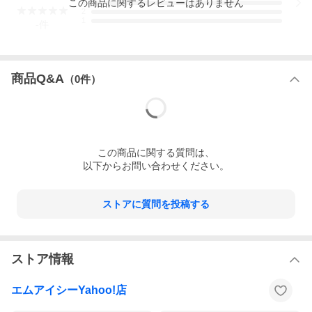
この
商品
に関するレビューはありません
3
印象に残る特別な名刺を作ることができます！
2
1
-
件
◆名刺交換で印象に残る確率 99%
◆名刺交換後のナーチャリング効果UP!
◆他社と差別化できる高級名刺
実物を見てからご注文したい方は、サンプル請求も承っておりま
商品Q&A
（
0
件）
す。
弊社デザイナーと相談してオリジナルデザインの作成も可能です
(料金別途)。
サンプル請求・オリジナルデザインでの作成相談は下記URLより
お気軽にお問合せ下さい。
https://emboss-meishi.micg.co.jp/
この
商品
に関する質問は、
以下からお問い合わせください。
ストアに質問を投稿する
ストア情報
エムアイシーYahoo!店