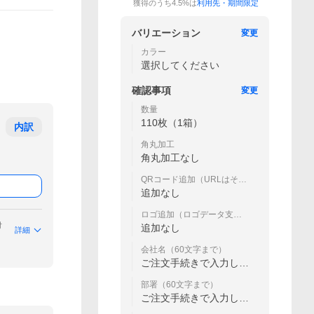
獲得のうち4.5%は
利用先・期間限定
バリエーション
変更
カラー
選択してください
確認事項
変更
数量
110枚（1箱）
内訳
角丸加工
角丸加工なし
QRコード追加（URLはその
他またはご要望欄へ）
追加なし
ロゴ追加（ロゴデータ支給
にて）
付
追加なし
詳細
会社名（60文字まで）
ご注文手続きで入力して
ください
部署（60文字まで）
ご注文手続きで入力して
ください