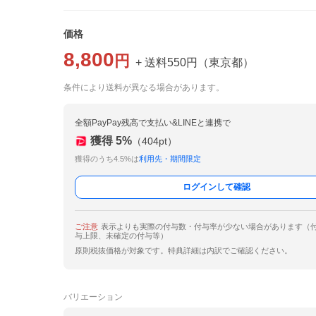
価格
8,800
円
+ 送料
550
円
（
東京都
）
条件により送料が異なる場合があります。
全額PayPay残高で支払い&LINEと連携で
獲得
5
%
（
404
pt）
獲得のうち4.5%は
利用先・期間限定
ログインして確認
ご注意
表示よりも実際の付与数・付与率が少ない場合があります（
与上限、未確定の付与等）
原則税抜価格が対象です。特典詳細は内訳でご確認ください。
バリエーション