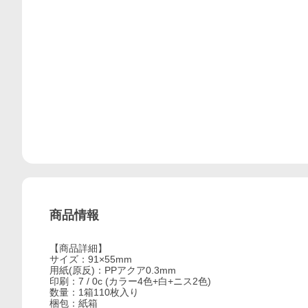
商品情報
【商品詳細】
サイズ：91×55mm
用紙(原反)：PPアクア0.3mm
印刷：7 / 0c (カラー4色+白+ニス2色)
数量：1箱110枚入り
梱包：紙箱