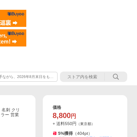
手ながら、2026年8月末日をもち
 今までご愛顧いただきました皆
.shop」は引き続きご利用いただけ
げます。
価格
 名刺 クリ
8,800
カラー 営業
円
+ 送料
550
円
（
東京都
）
5
%獲得
（
404
pt）