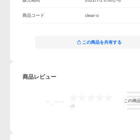
販売期間
2022/7/1 0:00
から
商品
コード
clear-o
この商品を共有する
商品
レビュー
5
-.--
4
この
商
3
2
-
件
1