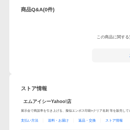
商品Q&A
(
0
件)
この
商品
に関する
ストア情報
エムアイシーYahoo!店
展示会で商談率を引き上げる、擬似エンボス印刷×クリア名刺 等を販売して
支払い方法
送料・お届け
返品・交換
ストア情報