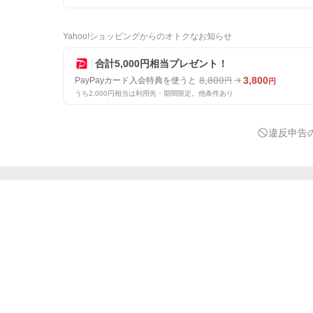
Yahoo!ショッピングからのオトクなお知らせ
合計5,000円相当プレゼント！
8,800
3,800
PayPayカード入会特典を使うと
円
円
うち2,000円相当は利用先・期間限定。他条件あり
違反申告