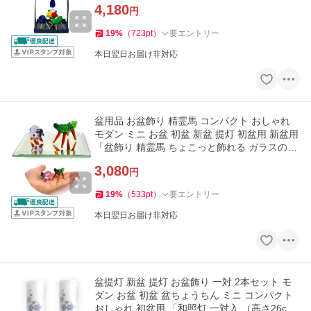
4,180
円
19
%
（
723
pt
）
要エントリー
本日翌日お届け非対応
盆用品 お盆飾り 精霊馬 コンパクト おしゃれ
モダン ミニ お盆 初盆 新盆 提灯 初盆用 新盆用
「盆飾り 精霊馬 ちょこっと飾れる ガラスの精
霊馬セット」
3,080
円
19
%
（
533
pt
）
要エントリー
本日翌日お届け非対応
盆提灯 新盆 提灯 お盆飾り 一対 2本セット モ
ダン お盆 初盆 盆ちょうちん ミニ コンパクト
おしゃれ 初盆用 「和照灯 一対入 （高さ26c