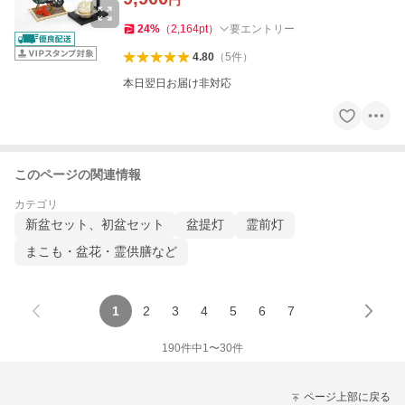
円
24
%
（
2,164
pt
）
要エントリー
4.80
（
5
件
）
本日翌日お届け非対応
このページの関連情報
カテゴリ
新盆セット、初盆セット
盆提灯
霊前灯
まこも・盆花・霊供膳など
1
2
3
4
5
6
7
190
件中
1
〜
30
件
ページ上部に戻る