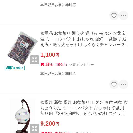
本日翌日お届け非対応
盆用品 お盆飾り 迎え火 送り火 モダン お盆 初
盆 ミニ コンパクト おしゃれ 提灯 「盆飾り 迎
え火・送り火セット用 らくらくチャッカー 20
0ｇ」 最短即日
1,100
円
19
%
（
190
pt
）
要エントリー
本日翌日お届け非対応
盆提灯 新盆 提灯 お盆飾り モダン お盆 初盆 盆
ちょうちん ミニ コンパクト おしゃれ 初盆用
新盆用 「2979 和照灯 あじさいの灯 スイッチ
付LED灯付」 最短即日
9,200
円