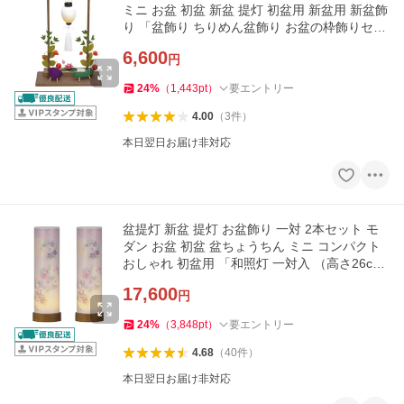
ミニ お盆 初盆 新盆 提灯 初盆用 新盆用 新盆飾
り 「盆飾り ちりめん盆飾り お盆の枠飾りセッ
ト」 最短即日
6,600
円
24
%
（
1,443
pt
）
要エントリー
4.00
（
3
件
）
本日翌日お届け非対応
盆提灯 新盆 提灯 お盆飾り 一対 2本セット モ
ダン お盆 初盆 盆ちょうちん ミニ コンパクト
おしゃれ 初盆用 「和照灯 一対入 （高さ26c
m）(2921X2)」 最短即日
17,600
円
24
%
（
3,848
pt
）
要エントリー
4.68
（
40
件
）
本日翌日お届け非対応