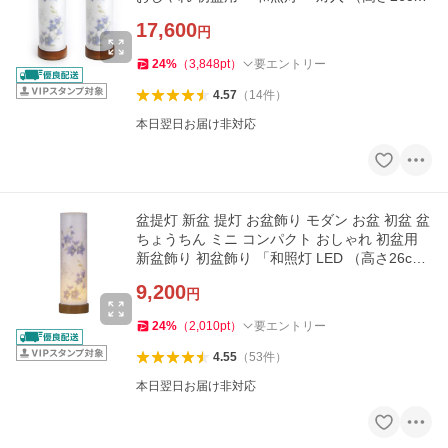
m）(2920X2)」 最短即日
17,600
円
24
%
（
3,848
pt
）
要エントリー
4.57
（
14
件
）
本日翌日お届け非対応
盆提灯 新盆 提灯 お盆飾り モダン お盆 初盆 盆
ちょうちん ミニ コンパクト おしゃれ 初盆用
新盆飾り 初盆飾り 「和照灯 LED （高さ26c
m）(2920)」 最短即日
9,200
円
24
%
（
2,010
pt
）
要エントリー
4.55
（
53
件
）
本日翌日お届け非対応