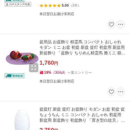
5.00
（
3
件
）
本日翌日お届け非対応
盆用品 お盆飾り 精霊馬 コンパクト おしゃれ
モダン ミニ お盆 初盆 新盆 提灯 初盆用 新盆用
新盆飾り 「盆飾り ちりめん精霊馬 雅ミニ 箱入
マット付」
1,760
円
19
%
（
304
pt
）
要エントリー
本日翌日お届け非対応
盆提灯 新盆 提灯 お盆飾り モダン お盆 初盆 盆
ちょうちん ミニ コンパクト おしゃれ 初盆用
新盆用 新盆飾り 初盆飾り 「置き型白紋天」 最
短即日