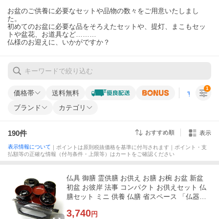
お盆のご供養に必要なセットや品物の数々をご用意いたしまし
た。
初めてのお盆に必要な品をそろえたセットや、提灯、まこもセッ
トや盆花、お道具など………
仏様のお迎えに、いかがですか？
1
価格帯
送料無料
すべての条
ブランド
カテゴリ
190
件
おすすめ順
表示
表示情報について
｜ポイントは原則税抜価格を基準に付与されます｜ポイント・支
払額等の正確な情報（付与条件・上限等）はカートをご確認ください
仏具 御膳 霊供膳 お供え お膳 お椀 お盆 新盆
初盆 お彼岸 法事 コンパクト お供えセット 仏
膳セット ミニ 供養 仏膳 省スペース 「仏器膳
5.0寸 黒内朱」
3,740
円