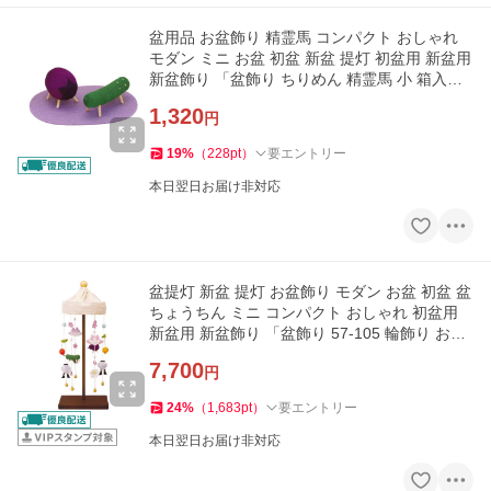
盆用品 お盆飾り 精霊馬 コンパクト おしゃれ
モダン ミニ お盆 初盆 新盆 提灯 初盆用 新盆用
新盆飾り 「盆飾り ちりめん 精霊馬 小 箱入マ
ット付」 最短即日
1,320
円
19
%
（
228
pt
）
要エントリー
本日翌日お届け非対応
盆提灯 新盆 提灯 お盆飾り モダン お盆 初盆 盆
ちょうちん ミニ コンパクト おしゃれ 初盆用
新盆用 新盆飾り 「盆飾り 57-105 輪飾り お盆
のしつらえ」
7,700
円
24
%
（
1,683
pt
）
要エントリー
本日翌日お届け非対応