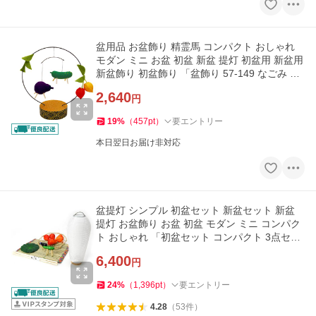
盆用品 お盆飾り 精霊馬 コンパクト おしゃれ
モダン ミニ お盆 初盆 新盆 提灯 初盆用 新盆用
新盆飾り 初盆飾り 「盆飾り 57-149 なごみ 精
霊馬」 最短即日
2,640
円
19
%
（
457
pt
）
要エントリー
本日翌日お届け非対応
盆提灯 シンプル 初盆セット 新盆セット 新盆
提灯 お盆飾り お盆 初盆 モダン ミニ コンパク
ト おしゃれ 「初盆セット コンパクト 3点セッ
ト」 最短即日
6,400
円
24
%
（
1,396
pt
）
要エントリー
4.28
（
53
件
）