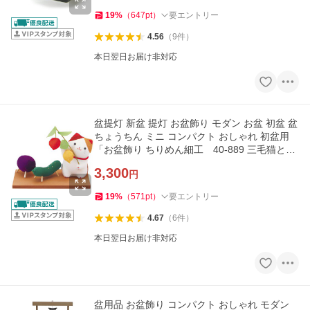
19
%
（
647
pt
）
要エントリー
4.56
（
9
件
）
本日翌日お届け非対応
盆提灯 新盆 提灯 お盆飾り モダン お盆 初盆 盆
ちょうちん ミニ コンパクト おしゃれ 初盆用
「お盆飾り ちりめん細工 40-889 三毛猫とお
盆飾り」 最短即日
3,300
円
19
%
（
571
pt
）
要エントリー
4.67
（
6
件
）
本日翌日お届け非対応
盆用品 お盆飾り コンパクト おしゃれ モダン