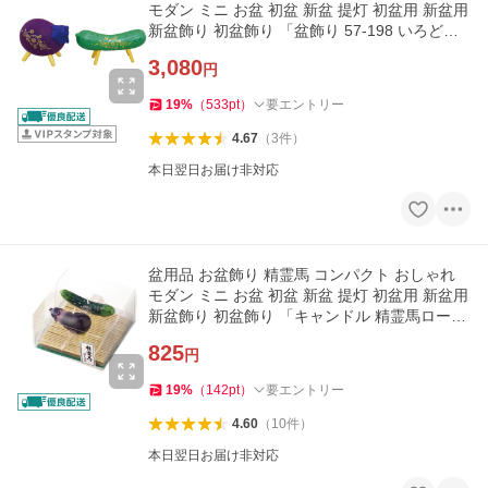
モダン ミニ お盆 初盆 新盆 提灯 初盆用 新盆用
新盆飾り 初盆飾り 「盆飾り 57-198 いろどり
精霊馬 箱入」
3,080
円
19
%
（
533
pt
）
要エントリー
4.67
（
3
件
）
本日翌日お届け非対応
盆用品 お盆飾り 精霊馬 コンパクト おしゃれ
モダン ミニ お盆 初盆 新盆 提灯 初盆用 新盆用
新盆飾り 初盆飾り 「キャンドル 精霊馬ローソ
ク」 最短即日
825
円
19
%
（
142
pt
）
要エントリー
4.60
（
10
件
）
本日翌日お届け非対応