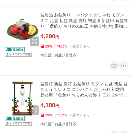
盆用品 お盆飾り コンパクト おしゃれ モダン
ミニ お盆 初盆 新盆 提灯 初盆用 新盆用 新盆飾
り 「盆飾り ちりめん細工 お供え物(大) 果物セ
ット」 最短即日
4,290
円
19
%
（
742
pt
）
要エントリー
本日翌日お届け非対応
盆提灯 新盆 提灯 お盆飾り モダン お盆 初盆 盆
ちょうちん ミニ コンパクト おしゃれ 初盆用
新盆用 「盆飾り ちりめん盆飾り 笹とほおずき
箱入」 最短即日
4,180
円
19
%
（
723
pt
）
要エントリー
本日翌日お届け非対応