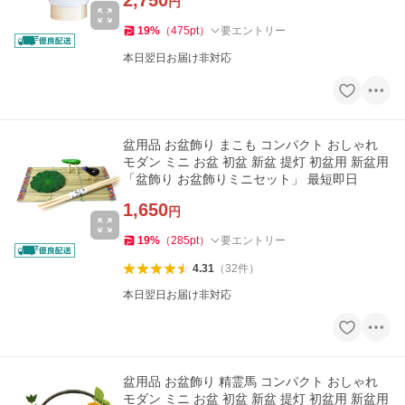
2,750
円
19
%
（
475
pt
）
要エントリー
本日翌日お届け非対応
盆用品 お盆飾り まこも コンパクト おしゃれ
モダン ミニ お盆 初盆 新盆 提灯 初盆用 新盆用
「盆飾り お盆飾りミニセット」 最短即日
1,650
円
19
%
（
285
pt
）
要エントリー
4.31
（
32
件
）
本日翌日お届け非対応
盆用品 お盆飾り 精霊馬 コンパクト おしゃれ
モダン ミニ お盆 初盆 新盆 提灯 初盆用 新盆用