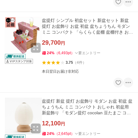
盆提灯 シンプル 初盆セット 新盆セット 新盆
提灯 お盆飾り お盆 初盆 盆ちょうちん モダン
ミニ コンパクト 「らくらく盆棚 盆棚付き お盆
7点セット」
29,700
円
24
%
（
6,493
pt
）
要エントリー
3.75
（
4
件
）
本日翌日お届け非対応
盆提灯 新盆 提灯 お盆飾り モダン お盆 初盆 盆
ちょうちん ミニ コンパクト おしゃれ 初盆用
新盆飾り 「モダン提灯 cocolan 豆たまご コー
ドレス」 最短即日
12,100
円
24
%
（
2,645
pt
）
要エントリー