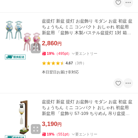
盆提灯 新盆 提灯 お盆飾り モダン お盆 初盆 盆
ちょうちん ミニ コンパクト おしゃれ 初盆用
新盆用 「盆飾り 木製パステル盆提灯 1対 箱入
サイズ：中」
2,860
円
19
%
（
495
pt
）
要エントリー
4.67
（
3
件
）
本日翌日お届け非対応
盆提灯 新盆 提灯 お盆飾り モダン お盆 初盆 盆
ちょうちん ミニ コンパクト おしゃれ 初盆用
新盆用 「盆飾り 57-109 ちりめん 吊り盆提灯
と蓮飾り 箱入」
3,190
円
19
%
（
551
pt
）
要エントリー