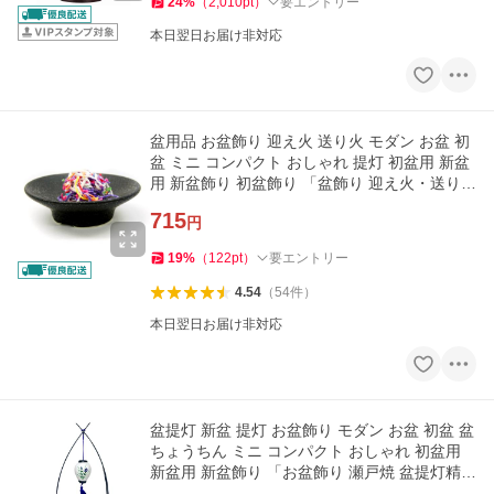
24
%
（
2,010
pt
）
要エントリー
本日翌日お届け非対応
盆用品 お盆飾り 迎え火 送り火 モダン お盆 初
盆 ミニ コンパクト おしゃれ 提灯 初盆用 新盆
用 新盆飾り 初盆飾り 「盆飾り 迎え火・送り火
セット」 最短即日
715
円
19
%
（
122
pt
）
要エントリー
4.54
（
54
件
）
本日翌日お届け非対応
盆提灯 新盆 提灯 お盆飾り モダン お盆 初盆 盆
ちょうちん ミニ コンパクト おしゃれ 初盆用
新盆用 新盆飾り 「お盆飾り 瀬戸焼 盆提灯精霊
揃え」 最短即日