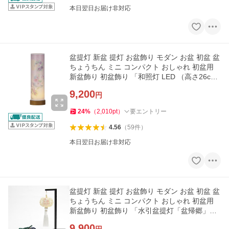
本日翌日お届け非対応
盆提灯 新盆 提灯 お盆飾り モダン お盆 初盆 盆
ちょうちん ミニ コンパクト おしゃれ 初盆用
新盆飾り 初盆飾り 「和照灯 LED （高さ26c
m）(2921)」 最短即日
9,200
円
24
%
（
2,010
pt
）
要エントリー
4.56
（
59
件
）
本日翌日お届け非対応
盆提灯 新盆 提灯 お盆飾り モダン お盆 初盆 盆
ちょうちん ミニ コンパクト おしゃれ 初盆用
新盆飾り 初盆飾り 「水引盆提灯「盆帰郷」セ
ット 白銀」
9,900