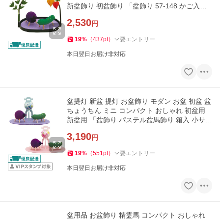
新盆飾り 初盆飾り 「盆飾り 57-148 かご入り
精霊馬」 最短即日
2,530
円
19
%
（
437
pt
）
要エントリー
本日翌日お届け非対応
盆提灯 新盆 提灯 お盆飾り モダン お盆 初盆 盆
ちょうちん ミニ コンパクト おしゃれ 初盆用
新盆用 「盆飾り パステル盆馬飾り 箱入 小サイ
ズ」 最短即日
3,190
円
19
%
（
551
pt
）
要エントリー
本日翌日お届け非対応
盆用品 お盆飾り 精霊馬 コンパクト おしゃれ