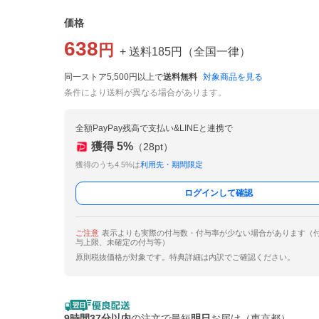
価格
638
円
+ 送料
185
円
（
全国一律
）
同一ストア5,500円以上で
送料無料
対象商品を見る
条件により送料が異なる場合があります。
全額PayPay残高で支払い&LINEと連携で
獲得
5
%
（
28
pt）
獲得のうち4.5%は
利用先・期間限定
ログインして確認
ご注意
表示よりも実際の付与数・付与率が少ない場合があります（
与上限、未確定の付与等）
原則税抜価格が対象です。特典詳細は内訳でご確認ください。
9時間37分以内
の注文で最短
明日
お届け（東京都）