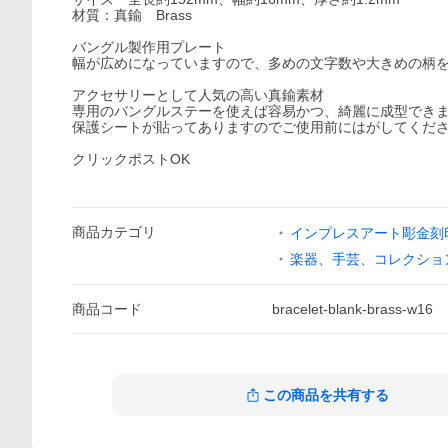
材質：真鍮 Brass
バングル製作用プレート
幅が広めになっていますので、多めの文字数や大きめの柄
アクセサリーとして人気の高い真鍮素材
専用のバングルステーを使えば容易かつ、綺麗に成型でき
保護シートが貼ってありますのでご使用前にはがしてくだ
クリックポストOK
商品
カテゴリ
インプレスアート彫金刻印
楽器、手芸、コレクショ
商品
コード
bracelet-blank-brass-w16
この商品を共有する