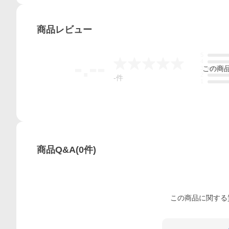
商品
レビュー
5
-.--
4
この
商
3
2
-
件
1
商品Q&A
(
0
件)
この
商品
に関する