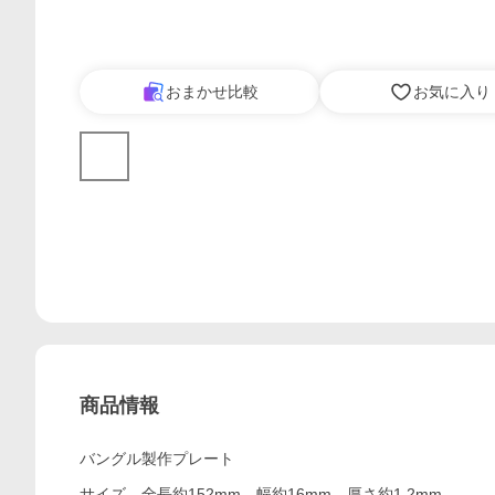
おまかせ比較
お気に入り
商品情報
バングル製作プレート
サイズ 全長約152mm、幅約16mm、厚さ約1.2mm