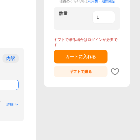
獲得のうち4.5%は
利用先・期間限定
数量
ギフトで贈る場合はログインが必要で
す
カートに入れる
内訳
ギフトで
贈る
付
詳細