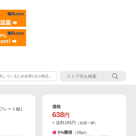
売しているため在庫1点の商品が
ださい。 確実に購入したい商品
価格
製作プレート幅1
638
円
+ 送料
185
円
（
全国一律
）
5
%獲得
（
28
pt）