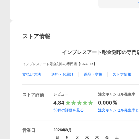
ストア情報
インプレスアート彫金刻印の専門店 
インプレスアート彫金刻印の専門店【CRAFTs】
支払い方法
送料・お届け
返品・交換
ストア情報
ストア評価
レビュー
注文キャンセル発生率
4.84
0.000％
58
件の評価を見る
注文キャンセル発生率
営業日
2026年8月
日
月
火
水
木
金
土