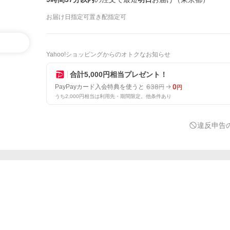
お届け日指定可
置き配指定可
Yahoo!ショッピングからのオトクなお知らせ
合計5,000円相当プレゼント！
638
0
PayPayカード入会特典を使うと
円
円
うち2,000円相当は利用先・期間限定。他条件あり
違反申告