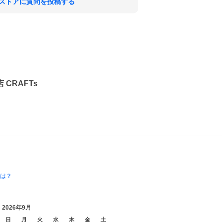
ストアに質問を投稿する
CRAFTs
とは？
2026年9月
日
月
火
水
木
金
土