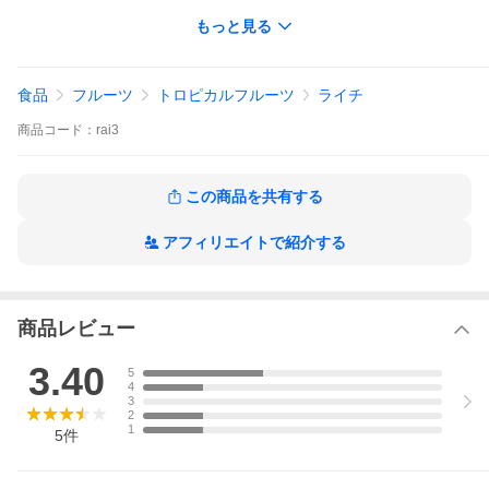
<font size="1">★沖縄のたま青果★
もっと見る
果物、野菜など、直接市場で仕入れたものを販売していきます。
沖縄の大自然で育った果物、野菜を是非、味わってみてくださ
い！
沖縄ならではの、食品、調味料、名産品も扱っています！
食品
フルーツ
トロピカルフルーツ
ライチ
訳あり、割引、送料無料、詰め合わせセットの商品も盛りだくさ
ん！
商品
コード：
rai3
【沖縄の青果店】
果物・フルーツ・青果・野菜
この商品を共有する
【贈り物に】
ギフト・お中元・お歳暮・父の日・母の日・敬老の日・クリスマ
ス・冬ギフト・お年賀・バレンタインデー・ホワイトデー・お土
アフィリエイトで紹介する
産・手土産・贈りもの・進物・お返し・御祝・御礼・御挨拶・プ
レゼント
【お祝いや内祝いなどの祝儀の品に】
ブライダル・引き出物・お祝い・内祝い・結婚祝い・結婚内祝
い・出産祝い・出産内祝い・引き菓子・快気祝い・快気内祝い・
商品レビュー
プチギフト・結婚引出物・七五三・進学内祝・入学内祝・お供え
</font>
3.40
5
4
3
2
1
5
件