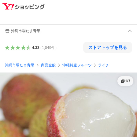
沖縄市場たま青果
ストアトップを見る
4.33
（
1,049
件
）
沖縄市場たま青果
商品全般
沖縄特産フルーツ
ライチ
1
/
3