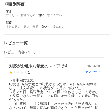
項目別評価
甘さ
甘くない
・
甘さ控えめ
・
甘い
・
すごく甘い
鮮度
非常に悪い
・
悪い
・
普通
・
良い
・
非常に良い
レビュー一覧
レビュー内容
（口コミ）
対応がお粗末な最悪のストアです
2026/6/30
1
sak********
５月中旬に注文。

6月頃に発送予定との記載があったが一向に発送の連絡が
なく「注文確認中」の状態が1ヶ月以上続いた。

６月２５日に発送予定について問い合わせると、入荷がな
く発送できない状態で、２９日には状況報告する旨の回答
があった。

この回答後に「注文確認中」だった状態が「発送済み」に
なったので、無事に商品が確保できたものと思ったが、問