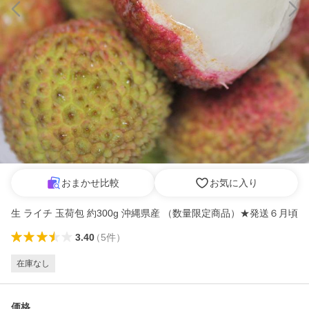
おまかせ比較
お気に入り
生 ライチ 玉荷包 約300g 沖縄県産 （数量限定商品）★発送６月頃
3.40
（
5
件
）
在庫なし
価格