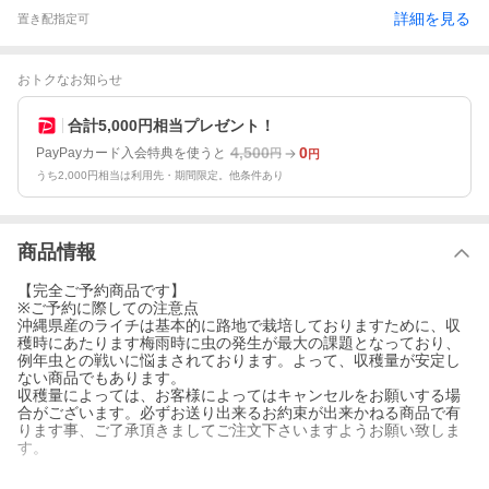
詳細を見る
置き配指定可
おトクなお知らせ
合計5,000円相当プレゼント！
4,500
0
PayPayカード入会特典を使うと
円
円
うち2,000円相当は利用先・期間限定。他条件あり
商品情報
【完全ご予約商品です】
※ご予約に際しての注意点
沖縄県産のライチは基本的に路地で栽培しておりますために、収
穫時にあたります梅雨時に虫の発生が最大の課題となっており、
例年虫との戦いに悩まされております。よって、収穫量が安定し
ない商品でもあります。
収穫量によっては、お客様によってはキャンセルをお願いする場
合がございます。必ずお送り出来るお約束が出来かねる商品で有
ります事、ご了承頂きましてご注文下さいますようお願い致しま
す。