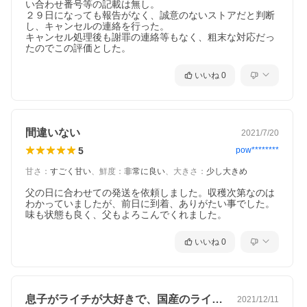
い合わせ番号等の記載は無し。

２９日になっても報告がなく、誠意のないストアだと判断
し、キャンセルの連絡を行った。

キャンセル処理後も謝罪の連絡等もなく、粗末な対応だっ
たのでこの評価とした。
いいね
0
間違いない
2021/7/20
5
pow********
甘さ
：
すごく甘い
、
鮮度
：
非常に良い
、
大きさ
：
少し大きめ
父の日に合わせての発送を依頼しました。収穫次第なのは
わかっていましたが、前日に到着、ありがたい事でした。

味も状態も良く、父もよろこんでくれました。
いいね
0
息子がライチが大好きで、国産のライチを…
2021/12/11