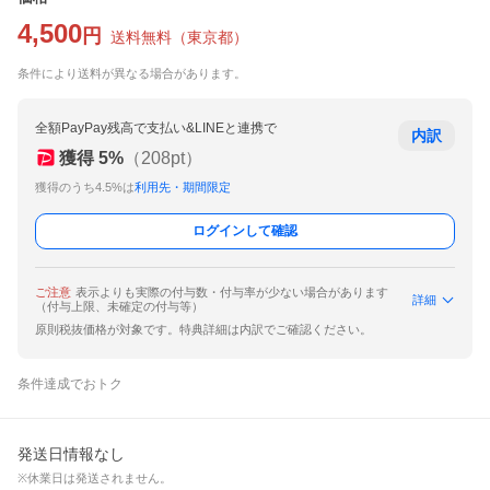
4,500
円
送料無料
（
東京都
）
条件により送料が異なる場合があります。
全額PayPay残高で支払い&LINEと連携で
内訳
獲得
5
%
（
208
pt）
獲得のうち4.5%は
利用先・期間限定
ログインして確認
ご注意
表示よりも実際の付与数・付与率が少ない場合があります
詳細
（付与上限、未確定の付与等）
原則税抜価格が対象です。特典詳細は内訳でご確認ください。
条件達成でおトク
発送日情報なし
※休業日は発送されません。