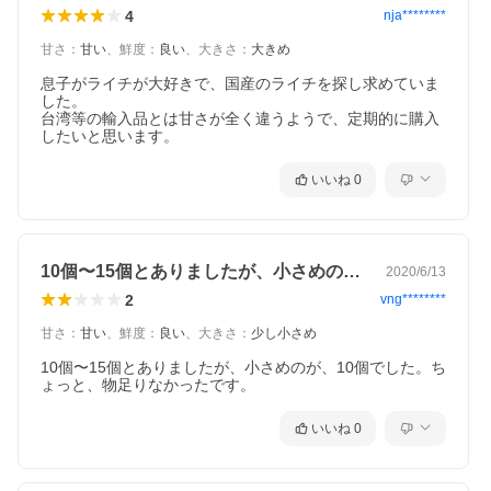
4
nja********
甘さ
：
甘い
、
鮮度
：
良い
、
大きさ
：
大きめ
息子がライチが大好きで、国産のライチを探し求めていま
した。

台湾等の輸入品とは甘さが全く違うようで、定期的に購入
したいと思います。
いいね
0
10個〜15個とありましたが、小さめの…
2020/6/13
2
vng********
甘さ
：
甘い
、
鮮度
：
良い
、
大きさ
：
少し小さめ
10個〜15個とありましたが、小さめのが、10個でした。ち
ょっと、物足りなかったです。
いいね
0