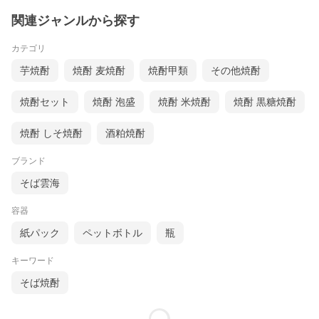
関連ジャンルから探す
カテゴリ
芋焼酎
焼酎 麦焼酎
焼酎甲類
その他焼酎
焼酎セット
焼酎 泡盛
焼酎 米焼酎
焼酎 黒糖焼酎
焼酎 しそ焼酎
酒粕焼酎
ブランド
そば雲海
容器
紙パック
ペットボトル
瓶
キーワード
そば焼酎