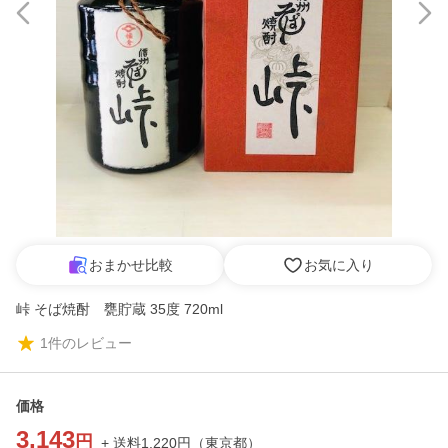
おまかせ比較
お気に入り
峠 そば焼酎 甕貯蔵 35度 720ml
1
件のレビュー
価格
3,143
円
+ 送料
1,220
円
（
東京都
）