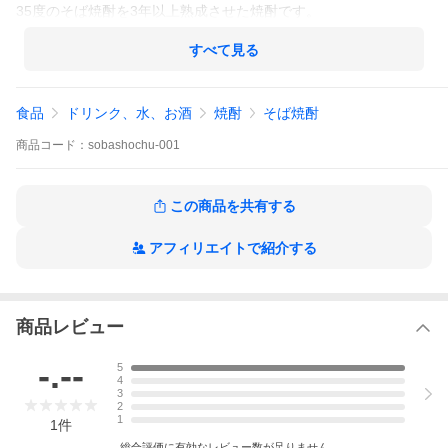
35度のそば焼酎を3年以上熟成させた焼酎です。
すべて見る
食品
ドリンク、水、お酒
焼酎
そば焼酎
商品
コード：
sobashochu-001
この商品を共有する
アフィリエイトで紹介する
商品レビュー
-.--
5
4
3
2
1
1
件
総合評価に有効なレビュー数が足りません