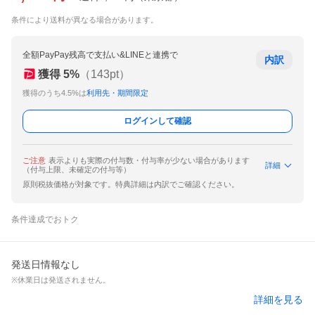
条件により送料が異なる場合があります。
全額PayPay残高で支払い&LINEと連携で
内訳
獲得
5
%
（
143
pt）
獲得のうち4.5%は
利用先・期間限定
ログインして確認
ご注意
表示よりも実際の付与数・付与率が少ない場合があります
詳細
（付与上限、未確定の付与等）
原則税抜価格が対象です。特典詳細は内訳でご確認ください。
条件達成でおトク
発送日情報なし
※休業日は発送されません。
詳細を見る