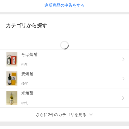
違反
商品の
申告をする
カテゴリから探す
そば焼酎
(
8
件)
麦焼酎
(
5
件)
米焼酎
(
5
件)
さらに2件のカテゴリを見る