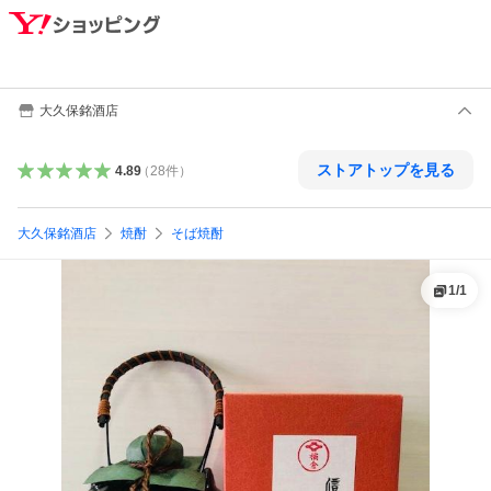
大久保銘酒店
ストアトップを見る
4.89
（
28
件
）
大久保銘酒店
焼酎
そば焼酎
1
/
1