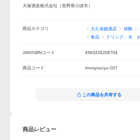
大塚酒造株式会社（長野県小諸市）
商品
カテゴリ
大久保銘酒店
焼酎
食品
ドリンク、水、
JAN/ISBNコード
4983438208704
商品
コード
imosyoucyu-007
この商品を共有する
商品
レビュー