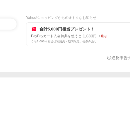
Yahoo!ショッピングからのオトクなお知らせ
合計5,000円相当プレゼント！
1,683
0
PayPayカード入会特典を使うと
円
円
うち2,000円相当は利用先・期間限定。他条件あり
違反申告