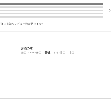
評価に有効なレビュー数が足りません
お酒の味
辛口
・
やや辛口
・
普通
・
やや甘口
・
甘口