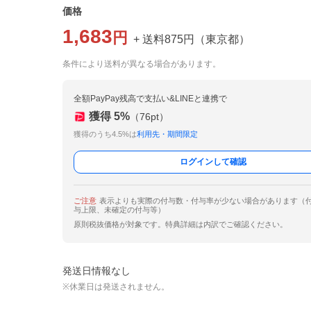
価格
1,683
円
+ 送料
875
円
（
東京都
）
条件により送料が異なる場合があります。
全額PayPay残高で支払い&LINEと連携で
獲得
5
%
（
76
pt）
獲得のうち4.5%は
利用先・期間限定
ログインして確認
ご注意
表示よりも実際の付与数・付与率が少ない場合があります（
与上限、未確定の付与等）
原則税抜価格が対象です。特典詳細は内訳でご確認ください。
発送日情報なし
※休業日は発送されません。