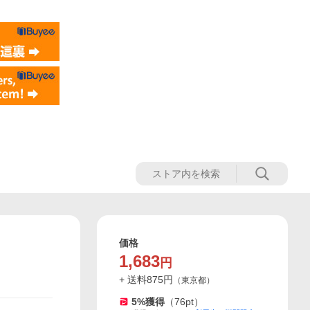
価格
1,683
円
+ 送料
875
円
（
東京都
）
5
%獲得
（
76
pt）