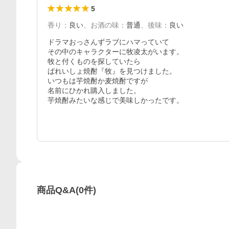
5
香り
：
良い
、
お酒の味
：
普通
、
後味
：
良い
ドラマおっさんずラブにハマっていて

その中のキャラクターに牧凌太がいます。

牧と付くものを探していたら

ばれいしょ焼酎『牧』を見つけました。

いつもは芋焼酎か麦焼酎ですが

名前にひかれ購入しました。

芋焼酎みたいな感じで美味しかったです。
商品Q&A
(
0
件)