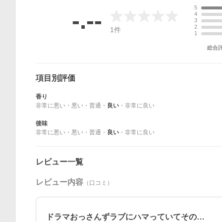
5
-.--
4
3
2
1
件
1
総合
項目別評価
香り
非常に悪い
・
悪い
・
普通
・
良い
・
非常に良い
後味
非常に悪い
・
悪い
・
普通
・
良い
・
非常に良い
レビュー一覧
レビュー内容
（口コミ）
ドラマおっさんずラブにハマっていてその…