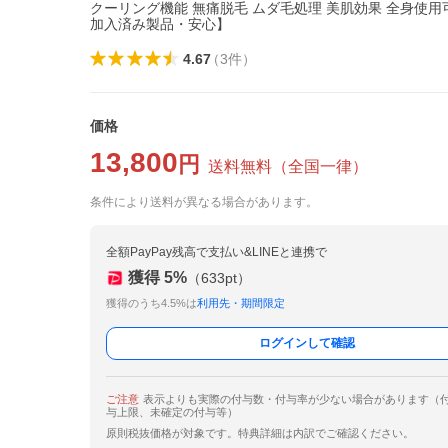
クーリング機能 無痛脱毛 ムダ毛処理 美肌効果 全身使用
加入済み製品・安心】
4.67
（
3
件
）
価格
13,800
円
送料無料
（
全国一律
）
条件により送料が異なる場合があります。
全額PayPay残高で支払い&LINEと連携で
獲得
5
%
（
633
pt）
獲得のうち4.5%は
利用先・期間限定
ログインして確認
ご注意
表示よりも実際の付与数・付与率が少ない場合があります（
与上限、未確定の付与等）
原則税抜価格が対象です。特典詳細は内訳でご確認ください。