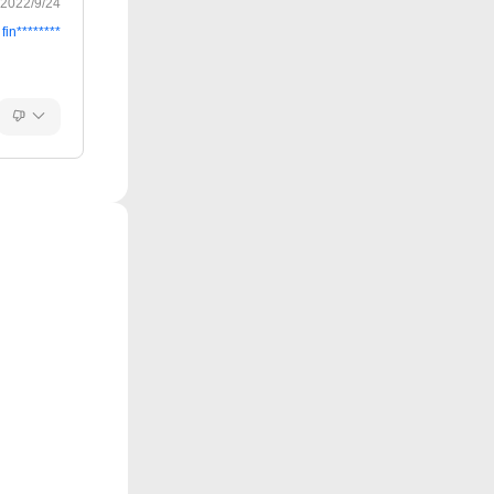
2022/9/24
fin********