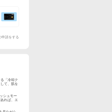
の申請をする
なる「冷却ク
避して、肌を
ッシュモー
があれば、エ
を見ながら