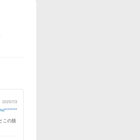
2025/7/3
yuz********
とこの脱