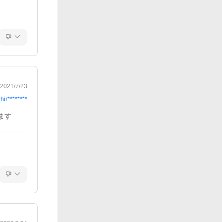
2021/7/23
hir********
ます