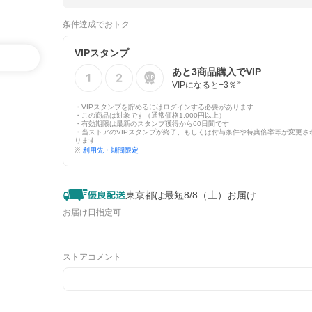
条件達成でおトク
VIPスタンプ
あと
3
商品購入でVIP
VIPになると+
3
％
※
・VIPスタンプを貯めるにはログインする必要があります
・この商品は対象です（通常価格1,000円以上）
・有効期限は最新のスタンプ獲得から60日間です
・当ストアのVIPスタンプが終了、もしくは付与条件や特典倍率等が変更さ
ります
※
利用先・期間限定
東京都は最短8/8（土）お届け
お届け日指定可
ストアコメント