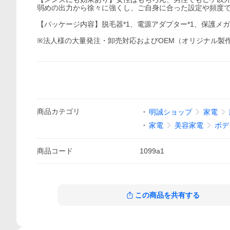
弱めの出力から徐々に強くし、ご自身に合った設定や頻度
【パッケージ内容】脱毛器*1、電源アダプター*1、保護メガネ
※法人様の大量発注・卸売対応およびOEM（オリジナル製
商品
カテゴリ
明誠ショップ
家電
家電
美容家電
ボデ
商品
コード
1099a1
この商品を共有する