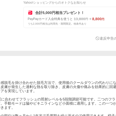
Yahoo!ショッピングからのオトクなお知らせ
合計5,000円相当プレゼント！
13,800
8,800
PayPayカード入会特典を使うと
円
円
うち2,000円相当は利用先・期間限定。他条件あり
違反申告
と冷感脱毛を掛け合わせた脱毛方法で、使用後のクールダウンの代わりに
る皮膚が発生した過剰な熱を取り除き、皮膚の火傷や痛みを効果的に回
ケアを実現しています。
質に合わせてフラッシュの照射レベルを5段階調節可能です。二つのフラ
す。手動モードは脇やビキニラインなど小面積に適用します。この一つ
できます。
の部位は数ヶ月から1年半で毛周期を繰り返すので使用できます。様子