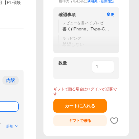
獲得のうち4.5%は
利用先・期間限定
可【PL保険
確認事項
変更
レビューを書いてプレゼン
ト
書く(iPhone、Type-C、
Micro3in1ケーブルをプ
レゼント）
ラッピング
希望しない
数量
内訳
ギフトで贈る場合はログインが必要で
す
カートに入れる
ギフトで
贈る
付
詳細