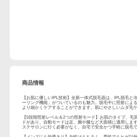
商品情報
【お肌に優しいIPL技術】全新一体式脱毛器は、IPL脱毛
ーリング機能」がついているのも魅力。脱毛中に照射によ
より細かくケアすることができます。肌にやさしいムダ毛
【5段階照射レベル＆2つの照射モード】お肌のタイプ、毛
ドがあり、自動モードは足、腕や腿など大面積に適用しま
ステサロンに行く必要がなく、自宅で安全かつ手軽に脱毛
【メンズにも効果あり】女性はもちろん、男性でもヒゲ以外