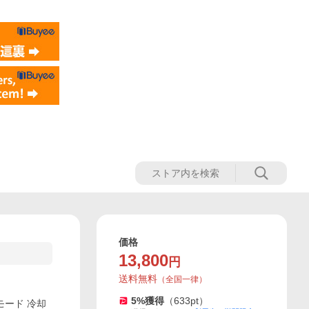
価格
13,800
円
送料無料
（
全国一律
）
5
%獲得
（
633
pt）
モード 冷却