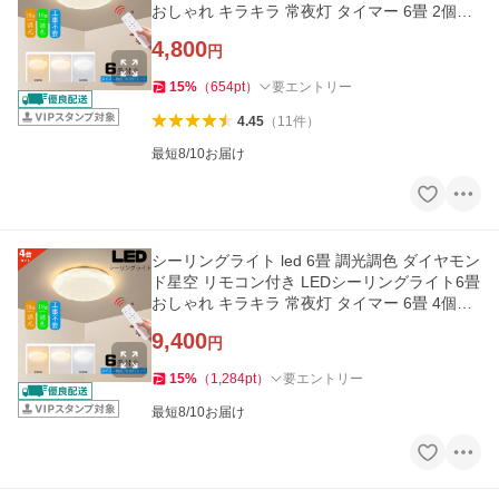
おしゃれ キラキラ 常夜灯 タイマー 6畳 2個セ
ット
4,800
円
15
%
（
654
pt
）
要エントリー
4.45
（
11
件
）
最短8/10お届け
シーリングライト led 6畳 調光調色 ダイヤモン
ド星空 リモコン付き LEDシーリングライト6畳
おしゃれ キラキラ 常夜灯 タイマー 6畳 4個セ
ット
9,400
円
15
%
（
1,284
pt
）
要エントリー
最短8/10お届け