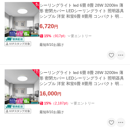
シーリングライト led 6畳 8畳 28W 3200lm 薄
形 密閉カバー LEDシーリングライト 照明器具
シンプル 洋室 和室6畳 8畳用 コンパクト 明る
い 簡単取付4台セット
6,720
円
15
%
（
917
pt
）
要エントリー
最短8/10お届け
シーリングライト led 6畳 8畳 28W 3200lm 薄
形 密閉カバー LEDシーリングライト 照明器具
シンプル 洋室 和室6畳 8畳用 コンパクト 明る
い 簡単取付10台セット
16,000
円
15
%
（
2,187
pt
）
要エントリー
最短8/10お届け