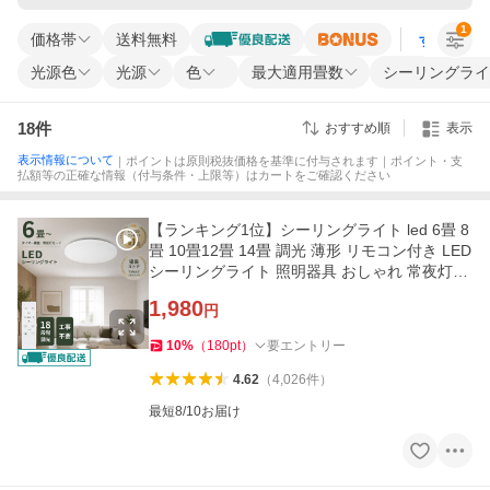
1
価格帯
送料無料
すべての条
光源色
光源
色
最大適用畳数
シーリングライ
18
件
おすすめ順
表示
表示情報について
｜ポイントは原則税抜価格を基準に付与されます｜ポイント・支
払額等の正確な情報（付与条件・上限等）はカートをご確認ください
【ランキング1位】シーリングライト led 6畳 8
畳 10畳12畳 14畳 調光 薄形 リモコン付き LED
シーリングライト 照明器具 おしゃれ 常夜灯タ
イマー洋室 和室
1,980
円
10
%
（
180
pt
）
要エントリー
4.62
（
4,026
件
）
最短8/10お届け