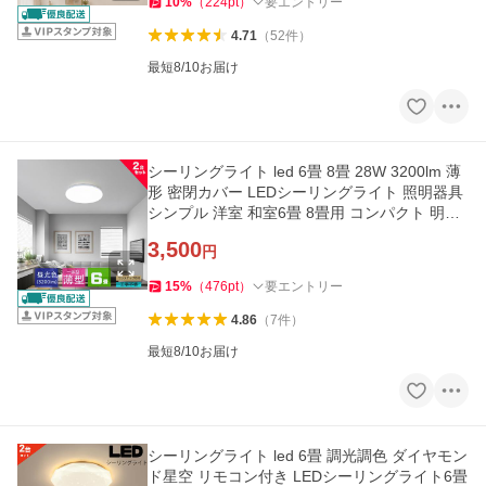
10
%
（
224
pt
）
要エントリー
4.71
（
52
件
）
最短8/10お届け
シーリングライト led 6畳 8畳 28W 3200lm 薄
形 密閉カバー LEDシーリングライト 照明器具
シンプル 洋室 和室6畳 8畳用 コンパクト 明る
い 簡単取付２台セット
3,500
円
15
%
（
476
pt
）
要エントリー
4.86
（
7
件
）
最短8/10お届け
シーリングライト led 6畳 調光調色 ダイヤモン
ド星空 リモコン付き LEDシーリングライト6畳