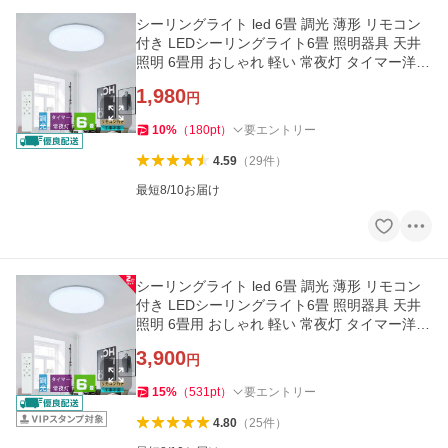
シーリングライト led 6畳 調光 薄形 リモコン
付き LEDシーリングライト6畳 照明器具 天井
照明 6畳用 おしゃれ 軽い 常夜灯 タイマー洋室
和室 6畳用
1,980
円
10
%
（
180
pt
）
要エントリー
4.59
（
29
件
）
最短8/10お届け
シーリングライト led 6畳 調光 薄形 リモコン
付き LEDシーリングライト6畳 照明器具 天井
照明 6畳用 おしゃれ 軽い 常夜灯 タイマー洋室
和室 6畳用 2台セット
3,900
円
15
%
（
531
pt
）
要エントリー
4.80
（
25
件
）