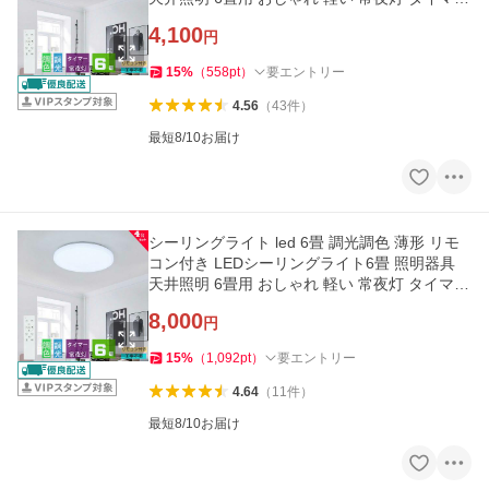
洋室 和室 6畳用 2台
4,100
円
15
%
（
558
pt
）
要エントリー
4.56
（
43
件
）
最短8/10お届け
シーリングライト led 6畳 調光調色 薄形 リモ
コン付き LEDシーリングライト6畳 照明器具
天井照明 6畳用 おしゃれ 軽い 常夜灯 タイマー
洋室 和室 6畳用 4台
8,000
円
15
%
（
1,092
pt
）
要エントリー
4.64
（
11
件
）
最短8/10お届け