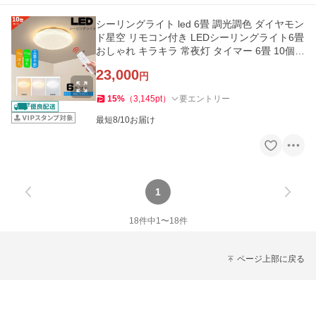
シーリングライト led 6畳 調光調色 ダイヤモン
ド星空 リモコン付き LEDシーリングライト6畳
おしゃれ キラキラ 常夜灯 タイマー 6畳 10個セ
ット
23,000
円
15
%
（
3,145
pt
）
要エントリー
最短8/10お届け
1
18
件中
1
〜
18
件
ページ上部に戻る