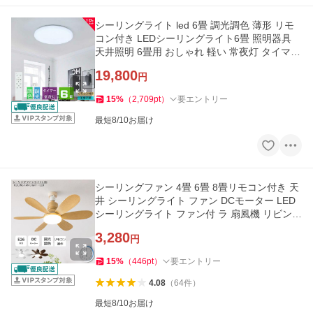
シーリングライト led 6畳 調光調色 薄形 リモ
コン付き LEDシーリングライト6畳 照明器具
天井照明 6畳用 おしゃれ 軽い 常夜灯 タイマー
洋室 和室 6畳用 10台
19,800
円
15
%
（
2,709
pt
）
要エントリー
最短8/10お届け
シーリングファン 4畳 6畳 8畳リモコン付き 天
井 シーリングライト ファン DCモーター LED
シーリングライト ファン付 ラ 扇風機 リビング
調光調色 E26口金
3,280
円
15
%
（
446
pt
）
要エントリー
4.08
（
64
件
）
最短8/10お届け