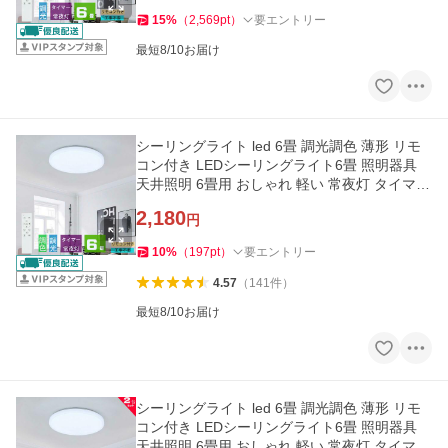
15
%
（
2,569
pt
）
要エントリー
最短8/10お届け
シーリングライト led 6畳 調光調色 薄形 リモ
コン付き LEDシーリングライト6畳 照明器具
天井照明 6畳用 おしゃれ 軽い 常夜灯 タイマー
洋室 和室 6畳用
2,180
円
10
%
（
197
pt
）
要エントリー
4.57
（
141
件
）
最短8/10お届け
シーリングライト led 6畳 調光調色 薄形 リモ
コン付き LEDシーリングライト6畳 照明器具
天井照明 6畳用 おしゃれ 軽い 常夜灯 タイマー