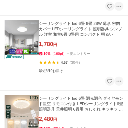
シーリングライト led 6畳 8畳 28W 薄形 密閉
カバー LEDシーリングライト 照明器具 シンプ
ル 洋室 和室6畳 8畳用 コンパクト 明るい
1,780
円
10
%
（
160
pt
）
要エントリー
4.57
（
30
件
）
最短8/10お届け
シーリングライト led 6畳 調光調色 ダイヤモン
ド星空 リモコン付き LEDシーリングライト6畳
照明器具 天井照明 6畳用 おしゃれ キラキラ 常
夜灯 タイマー 6畳
2,480
円