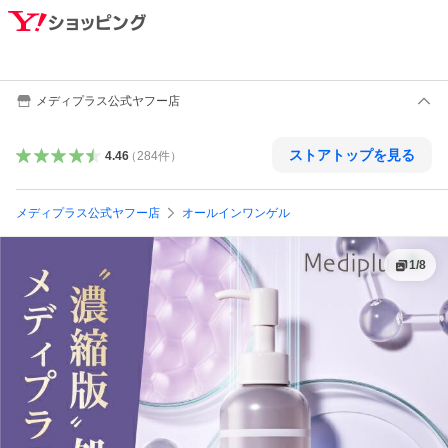
メディプラス公式ヤフー店
ストアトップを見る
4.46
（
284
件
）
メディプラス公式ヤフー店
オールインワンゲル
1
/
8