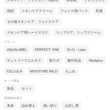
スキンケア、フェイスケア化粧水
美容液
クレンジング
洗顔
スキンケアクリーム
フェイス用パック
乳液
その他スキンケア、フェイスケア
スキンケア用シートマスク
リップケア、リップクリーム
ブランド
AQUALABEL
PERFECT ONE
Dr.Ci：Labo
サントリーウエルネス
肌ラボ
無印良品
Mediplus
CELLULA
MOISTURE MILD
ちふれ
セット/単品
単品
セット
本体/詰め替え
本体
詰め替え
使い切り
お試し用