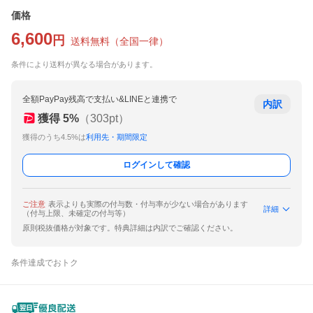
価格
6,600
円
送料無料
（
全国一律
）
条件により送料が異なる場合があります。
全額PayPay残高で支払い&LINEと連携で
内訳
獲得
5
%
（
303
pt）
獲得のうち4.5%は
利用先・期間限定
ログインして確認
ご注意
表示よりも実際の付与数・付与率が少ない場合があります
詳細
（付与上限、未確定の付与等）
原則税抜価格が対象です。特典詳細は内訳でご確認ください。
条件達成でおトク