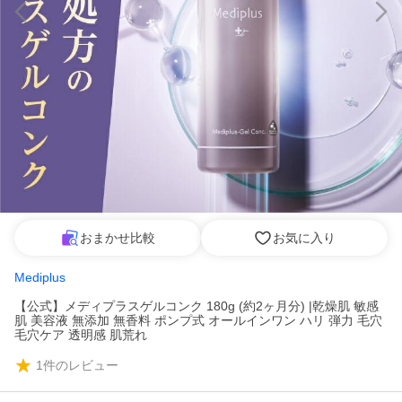
おまかせ比較
お気に入り
Mediplus
【公式】メディプラスゲルコンク 180g (約2ヶ月分) |乾燥肌 敏感
肌 美容液 無添加 無香料 ポンプ式 オールインワン ハリ 弾力 毛穴
毛穴ケア 透明感 肌荒れ
1
件のレビュー