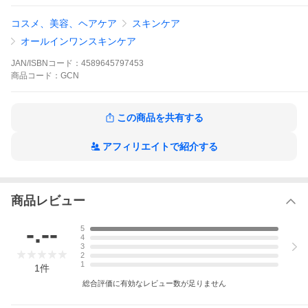
コスメ、美容、ヘアケア
スキンケア
オールインワンスキンケア
JAN/ISBNコード：
4589645797453
商品
コード：
GCN
この商品を共有する
アフィリエイトで紹介する
商品レビュー
-.--
5
4
3
2
1
1
件
総合評価に有効なレビュー数が足りません