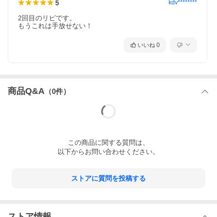
5
kdv********
2回目のリピです。

もうこれは手放せない！
いいね
0
商品Q&A
（
0
件）
この
商品
に関する質問は、
以下からお問い合わせください。
ストアに質問を投稿する
ストア情報