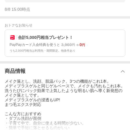
8/8 15:00
時点
おトクなお知らせ
合計5,000円相当プレゼント！
3,960
0
PayPayカード入会特典を使うと
円
円
うち2,000円相当は利用先・期間限定。他条件あり
商品情報
メイク落とし、洗顔、肌温パック、3つの機能がこれ1本。
メディプラスゲルと同じゲルベースで、メイクも汚れもこれ1本。
洗うたびにパック効果で上気したような明るい肌へ導く新発想の
メイク落としです。
メディプラスゲルの浸透もUP!
まつ毛エクステ対応
こんな方におすすめ
・ダブル洗顔が面倒
・子育て中で、自分に使える時間が少ない。
・簡単で手短に落とせるものがいい