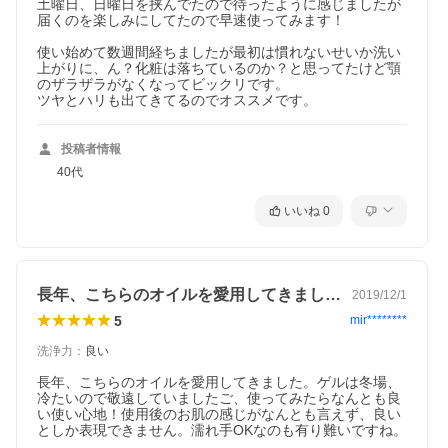
土曜日、日曜日を挟んでたので待ったように感じましたが
届くのを楽しみにしてたので早速使ってみます！

使い始めて数週間経ちましたが最初は慣れないせいか洗い
上がりに、ん？化粧は落ちているのか？と思ってたけど顎
のザラザラがなくなってビックリです。

ツヤとハリも出てきてるのでオススメです。
投稿者情報
40代
いいね
0
長年、こちらのオイルを愛用してきました…
2019/12/1
5
mir********
洗浄力
：
良い
長年、こちらのオイルを愛用してきました。ゲルは冬場、
冷たいので敬遠していましたご、使ってみたらなんとも良
い使い心地！使用後のお肌の感じがなんとも言えず、良い
としか表現できません。濡れ手OKなのも有り難いですね。