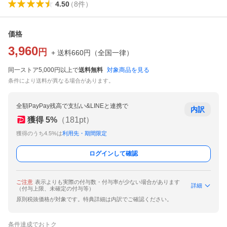
4.50
（
8
件
）
価格
3,960
円
+ 送料
660
円
（
全国一律
）
同一ストア5,000円以上で
送料無料
対象商品を見る
条件により送料が異なる場合があります。
全額PayPay残高で支払い&LINEと連携で
内訳
獲得
5
%
（
181
pt）
獲得のうち4.5%は
利用先・期間限定
ログインして確認
ご注意
表示よりも実際の付与数・付与率が少ない場合があります
詳細
（付与上限、未確定の付与等）
原則税抜価格が対象です。特典詳細は内訳でご確認ください。
条件達成でおトク