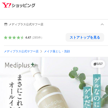
メディプラス公式ヤフー店
ストアトップを見る
4.47
（
285
件
）
メディプラス公式ヤフー店
メイク落とし・洗顔
1
/
17