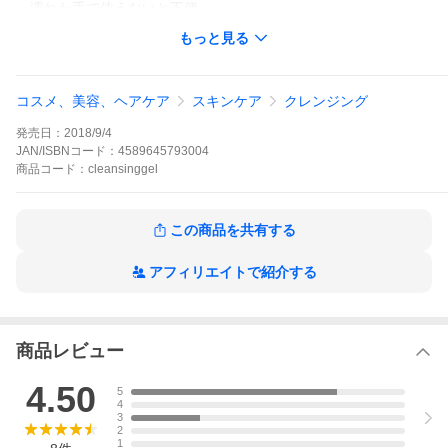
・濡れた手で使えないと不便
もっと見る
クレンジングジェル クレンジングゲル オールインワン クレンジ
ング 化粧落とし メイク落とし ジェル 洗顔 洗顔フォーム 洗顔料
毛穴 パック
コスメ、美容、ヘアケア
スキンケア
クレンジング
主な成分：水 ヤシ油脂肪酸PEG-7グリセリル DPG グリセリン セ
ラミド NG セラミドAP セラミドNP ヒアルロン酸 Na 加水分解 コ
発売日：
2018/9/4
ラーゲン 水溶性 プロテオグリカン アスコルビン酸 Na シゾサッカ
ロミセス / イチジク 果実発酵液 アスペルギルス ／ ダイズ 種子エ
JAN/ISBNコード：
4589645793004
キス発酵エキス液 アーチチョーク葉エキス バニリルブチル ユズ
商品
コード：
cleansinggel
種子エキス ナンバンクサフジ 種子エキス α-グルカンオリゴサッ
カリド BG プロパンジオール PCA-Na （エイコサン二酸/テトラデ
カン二酸）ポリグリセリル-10
この商品を共有する
アフィリエイトで紹介する
商品レビュー
4.50
5
4
3
2
1