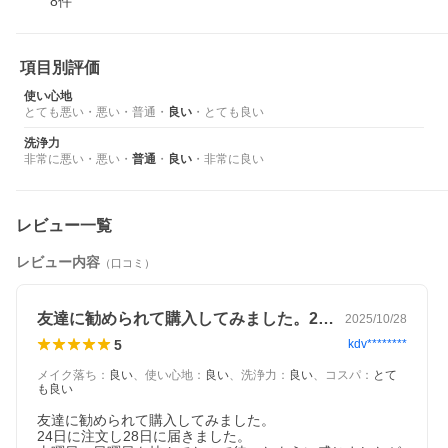
8
件
項目別評価
使い心地
とても悪い
・
悪い
・
普通
・
良い
・
とても良い
洗浄力
非常に悪い
・
悪い
・
普通
・
良い
・
非常に良い
レビュー一覧
レビュー内容
（口コミ）
友達に勧められて購入してみました。24…
2025/10/28
5
kdv********
メイク落ち
：
良い
、
使い心地
：
良い
、
洗浄力
：
良い
、
コスパ
：
とて
も良い
友達に勧められて購入してみました。

24日に注文し28日に届きました。
