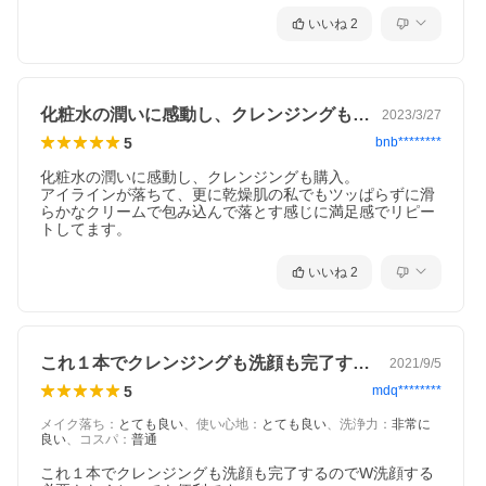
いいね
2
化粧水の潤いに感動し、クレンジングも購…
2023/3/27
5
bnb********
化粧水の潤いに感動し、クレンジングも購入。

アイラインが落ちて、更に乾燥肌の私でもツッぱらずに滑
らかなクリームで包み込んで落とす感じに満足感でリピー
トしてます。
いいね
2
これ１本でクレンジングも洗顔も完了する…
2021/9/5
5
mdq********
メイク落ち
：
とても良い
、
使い心地
：
とても良い
、
洗浄力
：
非常に
良い
、
コスパ
：
普通
これ１本でクレンジングも洗顔も完了するのでW洗顔する