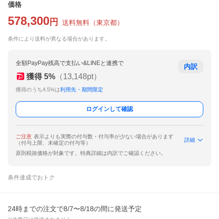
価格
578,300
円
送料無料
（
東京都
）
条件により送料が異なる場合があります。
全額PayPay残高で支払い&LINEと連携で
内訳
獲得
5
%
（
13,148
pt）
獲得のうち4.5%は
利用先・期間限定
ログインして確認
ご注意
表示よりも実際の付与数・付与率が少ない場合があります
詳細
（付与上限、未確定の付与等）
原則税抜価格が対象です。特典詳細は内訳でご確認ください。
条件達成でおトク
24時までの注文で8/7〜8/18の間に発送予定