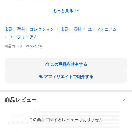
シングクロス、ケース、保証書
YEP-621S/山盛りセット内容
もっと見る
●ユーフォニアム本体
●ケース（大切な楽器を守ります。）
●サイレントブラス（時や場所を選ばずに演奏を楽しむことが出来
る、金管楽器用の消音システムです。）
楽器、手芸、コレクション
楽器、器材
ユーフォニアム
●教則本（まずは基礎から練習しましょう。）
●チューナー（音合わせは基本！メーターで正確にチューニングし
ユーフォニアム
ましょう。）
●チューナーマイク（楽器にマイク部を装着させることにより振動
商品
コード：
yep621sa
で音程を拾います。）
●譜面台（折り畳み式の譜面台。ケースも付属。）
●スライドグリス（抜差し管の滑らかな動作と錆防止に。）
●バルブオイル（素早いレスポンスと滑らかさが長時間持続し、軽
この商品を共有する
快なバルブアクションが得られます。）
●シルバーポリッシュ（銀や銀メッキ仕上げの楽器表面の変色や汚
アフィリエイトで紹介する
れを取る時に使用します。）
●マウスピースブラシ（マウスピースをやさしくクリーニングしま
す。）
●クリーニングスワブ（マウスパイプと抜差管に使用できます。吸
水性に優れ、汚れとりにも優れた効果を発揮します。）
商品レビュー
●マウスピーススワブ（マウスピース用スワブです。吸水性に優
れ、汚れとりにも優れた効果を発揮します。）
●ポリシングクロス（楽器表面の汚れを取ります。）
-.--
5
●金管ウォーターシート（楽器に溜まった水分を吸収するシートで
4
この
商品
に関するレビューはありません
床の汚れを防ぎます。）
3
2
●クリーニングロッド（ポリシングガーゼを巻きつけて管内を掃除
1
-
件
します。）