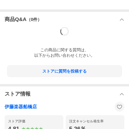
●マウスピースクリーナー（マウスピースに直接スプレーし、拭き
取って汚れを落とします。）
●ブラスソープ（洗浄・消毒に最適な洗剤溶液が簡単に作れま
す。）
商品Q&A
（
0
件）
●ポリシングガーゼ（楽器内面の水分や汚れ取りに最適なガーゼで
す。）
この
商品
に関する質問は、
以下からお問い合わせください。
ストアに質問を投稿する
ヤマハ管楽器を安心してご利用いただくために、ご購入後は5年間
長期保証サービスの「ヤマハ管楽器安心アフターサポート」のご
加入をおすすめ致します。詳しくはヤマハのWEBサイトでご確認
下さい。
ストア情報
伊藤楽器船橋店
ストア評価
注文キャンセル発生率
4.81
5.26％