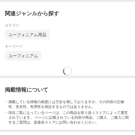
1
ホールド性も良く、自然な指の形で演奏できるハンドレスト。
関連ジャンルから探す
2
演奏性を大きく向上させた、左手操作・サイドアクションの第4バ
ルブ。
カテゴリ
3
短めの吹込管、形状、材質（洋白）を吟味した吹込桂が音抜けに
ユーフォニアム用品
貢献。
キーワード
YEP-621S
ユーフォニアム
色/仕上げ
本体
仕上げ
銀メッキ
サイズ
寸法
高さ
664mm
操作子
バルブシステム
4ピストン（トップアクション
掲載情報について
機構/構造
ベル
ベルサイズ
280 mm
・掲載している情報の精度には万全を期しておりますが、その内容の正確
ボア
ボアサイズ
14.5mm（第1〜第3）/16.8m
性、安全性、有用性を保証するものではありません。
音源/音色
・現在ご覧になっているページは、この
商品
を取り扱うストアによって運営
調子
B♭
されています。 ページに記載されている内容
や商品、ご購入
、ご購入に関
材質
するご質問は、直接各ストアにお問い合わせください。
ベル材質/加工法
イエローブラス
付属品