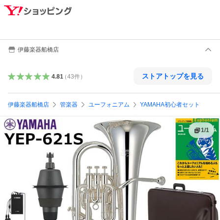
伊藤楽器船橋店
ストアトップを見る
4.81
（
43
件
）
伊藤楽器船橋店
管楽器
ユーフォニアム
YAMAHA初心者セット
1
/
1