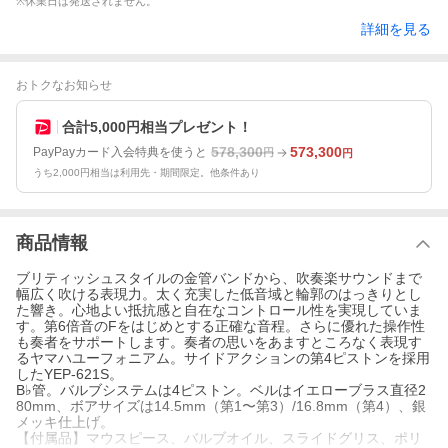
※休業日は発送されません。
詳細を見る
おトクなお知らせ
合計5,000円相当プレゼント！
578,300
573,300
PayPayカード入会特典を使うと
円
円
うち2,000円相当は利用先・期間限定。他条件あり
商品情報
ブリティッシュスタイルの金管バンドから、吹奏楽サウンドまで
幅広く吹ける表現力。太く充実した低音域と輪郭のはっきりとし
た響き。心地よい抵抗感と自在なコントロール性を実現していま
す。第6倍音のFをはじめとする正確な音程。さらに優れた操作性
も奏者をサポートします。奏者の思いをあますところなく表現す
るヤマハユーフォニアム。サイドアクションの第4ピストンを採用
したYEP-621S。
B♭管。バルブシステムは4ピストン。ベルはイエローブラス直径2
80mm、ボアサイズは14.5mm（第1〜第3）/16.8mm（第4）、銀
メッキ仕上げ。
【付属品】マウスピース、バルブオイル、スライドグリス、ポリ