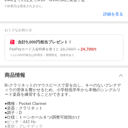
※休業日は発送されません。
詳細を見る
おトクなお知らせ
合計5,000円相当プレゼント！
29,700
24,700
PayPayカード入会特典を使うと
円
円
うち2,000円相当は利用先・期間限定。他条件あり
商品情報
B♭クラリネットのマウスピースで音を出し、キーのないグレナデ
ィラの管体を響かせるため、小学校低学年から本物のシングルリ
ード楽器を練習することができます。
●機種：Pocket Clarinet
●楽器：クラリネット
●調子：D
●仕様：トーンホール８つ/調整可能指かけ
●ピッチ：442 Hz
●素材：グレナディラ