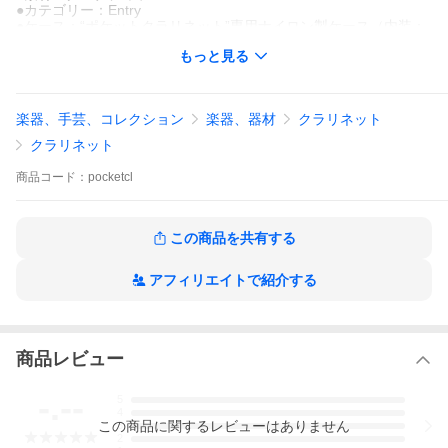
●カテゴリー：Entry
●ケース：“ポケットクラリネット”専用ナイロン製ケース（内装：
綿）
もっと見る
●付属品：マウスピース / キャップ / リガチャー / リード1枚 / スワ
ブ / コルクグリス / “ポケットクラリネット”専用運指表 / 〈BC〉オ
リジナル鉛筆
楽器、手芸、コレクション
楽器、器材
クラリネット
クラリネット
商品
コード：
pocketcl
この商品を共有する
アフィリエイトで紹介する
商品レビュー
-.--
5
4
この
商品
に関するレビューはありません
3
2