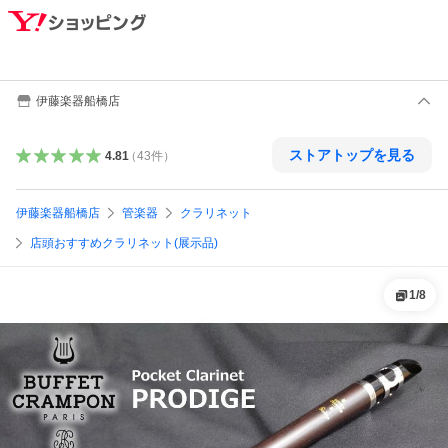
伊藤楽器船橋店
ストアトップを見る
4.81
（
43
件
）
伊藤楽器船橋店
管楽器
クラリネット
店頭おすすめクラリネット(展示品)
1
/
8