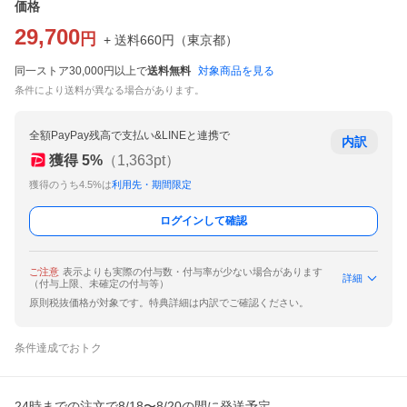
価格
29,700
円
+ 送料
660
円
（
東京都
）
同一ストア30,000円以上で
送料無料
対象商品を見る
条件により送料が異なる場合があります。
全額PayPay残高で支払い&LINEと連携で
内訳
獲得
5
%
（
1,363
pt）
獲得のうち4.5%は
利用先・期間限定
ログインして確認
ご注意
表示よりも実際の付与数・付与率が少ない場合があります
詳細
（付与上限、未確定の付与等）
原則税抜価格が対象です。特典詳細は内訳でご確認ください。
条件達成でおトク
24時までの注文で8/18〜8/20の間に発送予定