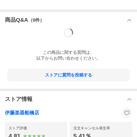
商品Q&A
（
0
件）
■はじめての〈ビュッフェ・クランポン〉
〈ビュッフェ・クランポン〉のスチューデントモデル“プロディー
この
商品
に関する質問は、
ジュ”は、素晴らしい品質の樹脂製クラリネットです。予算が限ら
以下からお問い合わせください。
れている初心者の方でも、プロフェッショナルな音色で楽器を始
めることができます。
ストアに質問を投稿する
“プロディージュ”の特長は、音色、人間工学、信頼性です。完璧な
音響を生み出すために必要な作業、特に内径の成型と加工は、一
貫した仕上がりを保証するため、すべてフランスとドイツで行わ
れています。
ストア情報
伊藤楽器船橋店
ストア評価
注文キャンセル発生率
4.81
5.41％