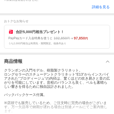
詳細を見る
おトクなお知らせ
合計5,000円相当プレゼント！
102,850
97,850
PayPayカード入会特典を使うと
円
円
うち2,000円相当は利用先・期間限定。他条件あり
商品情報
クランポンの入門モデル、樹脂製クラリネット。
ロングセラーのスチューデントクラリネット“E13”からインスパイ
アされた“プロディージュ”の内径は、驚くほどの吹き易さと音の広
がりを可能にしています。音程のバランスも良く、ベルも素晴ら
しい響きを得るために独自設計されました。
バックパックケース付属。
※店頭でも販売しているため、ご注文時に完売の場合がございま
す。万一欠品等で納期が遅れる場合は別途メールにてご案内致し
ます。