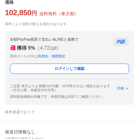
価格
102,850
円
送料無料
（
東京都
）
条件により送料が異なる場合があります。
全額PayPay残高で支払い&LINEと連携で
内訳
獲得
5
%
（
4,721
pt）
獲得のうち4.5%は
利用先・期間限定
ログインして確認
ご注意
表示よりも実際の付与数・付与率が少ない場合があります
詳細
（付与上限、未確定の付与等）
原則税抜価格が対象です。特典詳細は内訳でご確認ください。
条件達成でおトク
発送日情報なし
※休業日は発送されません。