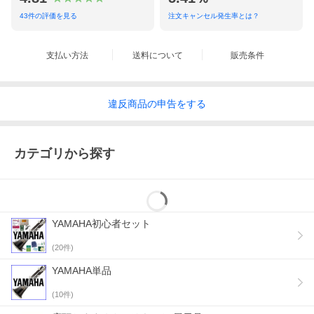
43
件の評価を見る
注文キャンセル発生率とは？
ロングセラーのスチューデントクラリネット“E13”からインスパイ
アされた“プロディージュ”の内径は、驚くほどの吹き易さと音の広
がりを可能にしています。音程のバランスも良く、ベルも素晴ら
しい響きを得るために独自設計されました。
支払い方法
送料について
販売条件
違反
商品の
申告をする
カテゴリから探す
YAMAHA初心者セット
(
20
件)
YAMAHA単品
(
10
件)