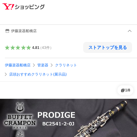
伊藤楽器船橋店
ストアトップを見る
4.81
（
43
件
）
伊藤楽器船橋店
管楽器
クラリネット
店頭おすすめクラリネット(展示品)
1
/
8