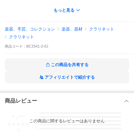
〈ビュッフェ・クランポン〉は、名実ともに最高品質の管楽器を
もっと見る
製造してきた歴史あるブランドです。1825年の創業以来、〈ビュ
ッフェ・クランポン〉は卓越した楽器製造のノウハウを基に進化
し続けてきました。その伝統に裏打ちされた“Made in Franc
e”や“Made in Germany“の製品は、今日も高い評価を受けていま
楽器、手芸、コレクション
楽器、器材
クラリネット
す。200年近くもの間、多くの音楽家が〈ビュッフェ・クランポ
ン〉とともに美の発見と音楽への情熱を追求し続けてきました。
クラリネット
【仕様】
商品
コード：
BC2541-2-0J
ベームシステム、17キー、6リング
ABS樹脂使用
銀めっきキー
レザーパッド仕様 /
この商品を共有する
精密特殊加工スチール針ばねおよび板ばね
調節可能指かけ
アフィリエイトで紹介する
バレル 65mm
【付属品】
マウスピース
リガチャー
商品レビュー
キャップ
コルクグリス
〈BC〉オリジナルスワブ
-.--
5
クリーニングクロス
4
この
商品
に関するレビューはありません
バックパックケース
3
2
1
-
件