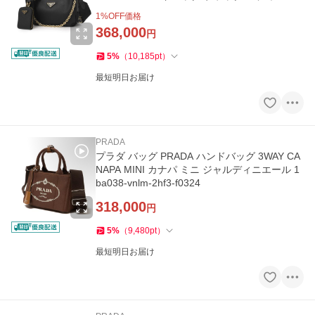
1
%OFF価格
368,000
円
5
%
（
10,185
pt
）
最短明日お届け
PRADA
プラダ バッグ PRADA ハンドバッグ 3WAY CA
NAPA MINI カナパ ミニ ジャルディニエール 1
ba038-vnlm-2hf3-f0324
318,000
円
5
%
（
9,480
pt
）
最短明日お届け