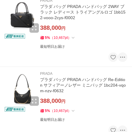
PRADA
プラダ バッグ PRADA ハンドバッグ 2WAY ブ
ラック レディース トライアングルロゴ 1bb15
2-vooo-2cys-f0002
388,000
円
5
%
（
10,467
pt
）
最短明日お届け
PRADA
プラダ バッグ PRADA ハンドバッグ Re-Editio
n サフィアーノレザー ミニバッグ 1bc204-vqo
m-nzv-f0632
388,000
円
5
%
（
10,467
pt
）
最短明日お届け