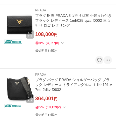
PRADA
プラダ 財布 PRADA 3つ折り財布 小銭入れ付き
ブラック レディース 1mh025-qwa-f0002 三つ
折り ロゴ レタリング
108,000
円
5
%
（
4,957
pt
）
最短明日お届け
PRADA
プラダ バッグ PRADA ショルダーバッグ ブラ
ック レディース トライアングルロゴ 1bh191-v
7no-2dkv-f0632
364,001
円
5
%
（
10,129
pt
）
最短明日お届け