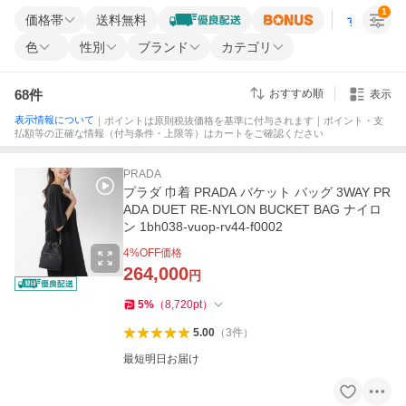
1
価格帯
送料無料
すべての条
色
性別
ブランド
カテゴリ
68
件
おすすめ順
表示
表示情報について
｜ポイントは原則税抜価格を基準に付与されます｜ポイント・支
払額等の正確な情報（付与条件・上限等）はカートをご確認ください
PRADA
プラダ 巾着 PRADA バケット バッグ 3WAY PR
ADA DUET RE-NYLON BUCKET BAG ナイロ
ン 1bh038-vuop-rv44-f0002
4
%OFF価格
264,000
円
5
%
（
8,720
pt
）
5.00
（
3
件
）
最短明日お届け