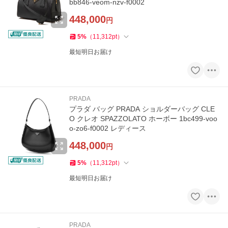
bb846-veom-nzv-f0002
448,000
円
5
%
（
11,312
pt
）
最短明日お届け
PRADA
プラダ バッグ PRADA ショルダーバッグ CLE
O クレオ SPAZZOLATO ホーボー 1bc499-voo
o-zo6-f0002 レディース
448,000
円
5
%
（
11,312
pt
）
最短明日お届け
PRADA