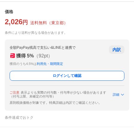
価格
2,026
円
送料無料
（
東京都
）
条件により送料が異なる場合があります。
全額PayPay残高で支払い&LINEと連携で
内訳
獲得
5
%
（
92
pt）
獲得のうち4.5%は
利用先・期間限定
ログインして確認
ご注意
表示よりも実際の付与数・付与率が少ない場合があります
詳細
（付与上限、未確定の付与等）
原則税抜価格が対象です。特典詳細は内訳でご確認ください。
条件達成でおトク