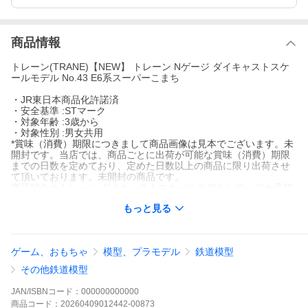
商品情報
トレーン(TRANE)【NEW】 トレーン Nゲージ ダイキャストスケ
ールモデル No.43 E6系スーパーこまち
・JR東日本商品化許諾済
・安全基準 :STマーク
・対象年齢 :3歳から
・対象性別 :男女共用
*賞味（消費）期限につきまして商品画像は見本でございます。未
開封です。当店では、商品ごとに出荷が可能な賞味（消費）期限
までの日数を定めており、定めた日数以上の商品に限り出荷させ
て頂いております。未開封の商品です。
商品紹介★トレーン ダイキャストスケールモデルシリーズ★子供
から大人まで長年親しまれているNゲージ。実際に走っている鉄道
もっと見る
を細部にまでこだわって、模型化しております。~No.43 E6系ス
ーパーこまち~E6系で東北新幹線を最高速度300km/hで走行する新
幹線車両です。赤い車体が特徴です。【遊び方】・自分の手でNゲ
ージを走らせて、電車ごっこをしよう! ! お子様が手にもって遊ぶ
ゲーム、おもちゃ
模型、プラモデル
鉄道模型
のにちょうど良いサイズ感にもなっております。⇒別売りの『お
あそびレール II』や『923型ドクターイエロー車両基地』などと組
その他鉄道模型
み合わせれば、楽しさ倍増! ! レールをつなげて楽しく電車ごっこ!
!・鉄道模型・コレクション用としても十分に楽しんで頂けます! !
JAN/ISBNコード：
000000000000
程よい重みもあり、ディティールもしっかりした商品です。⇒別
商品
コード：
20260409012442-00873