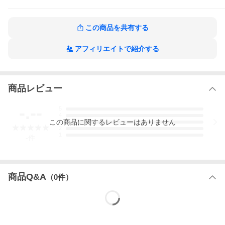
売りの『ディスプレイケース』をお使い頂ければ、部屋の中で綺
麗に飾って頂く事ができます! !【商品概要】・スケール:1/150 Nゲ
ージサイズ ・パッケージサイズ:178×39×35 (mm) ・ダイキャスト
製 ・塗装済み完成品*注意事項*自動では走らないタイプの商品と
この商品を共有する
なります。その為、電流の流れているレール (鉄道模型用のレール
等) には絶対に置かないでください。(.co.jpより)安全警告STマー
ク
アフィリエイトで紹介する
JR東日本商品化許諾済
安全基準 :STマーク
対象年齢 :3歳から
対象性別 :男女共用
商品レビュー
-.--
5
4
この
商品
に関するレビューはありません
3
2
1
-
件
商品Q&A
（
0
件）