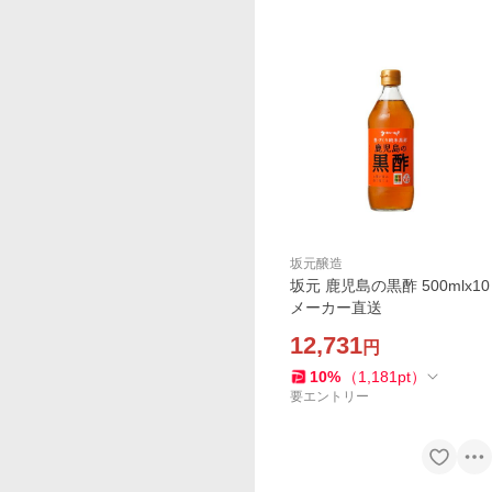
坂元醸造
坂元 鹿児島の黒酢 500mlx10
メーカー直送
12,731
円
10
%
（
1,181
pt
）
要エントリー