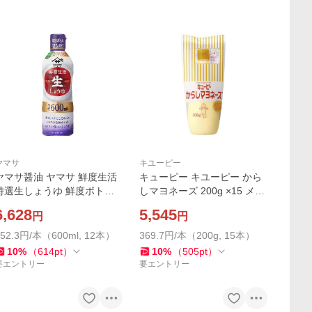
ヤマサ
キユーピー
ヤマサ醤油 ヤマサ 鮮度生活
キューピー キユーピー から
特選生しょうゆ 鮮度ボトル 6
しマヨネーズ 200g ×15 メー
00ml ×12 メーカー直送
カー直送
6,628
5,545
円
円
552.3円/本（600ml, 12本）
369.7円/本（200g, 15本）
10
%
（
614
pt
）
10
%
（
505
pt
）
要エントリー
要エントリー