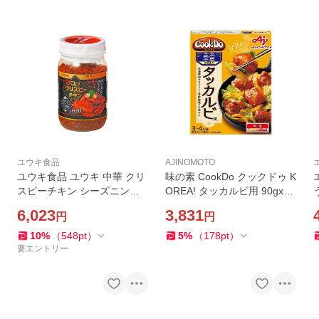
ユウキ食品
AJINOMOTO
ユウキ食品 ユウキ 中華 クリ
味の素 CookDo クックドゥ K
スピーチキン シーズニング 1
OREA! タッカルビ用 90gx10
40g ×12 メーカー直送
メーカー直送
6,023
3,831
円
円
10
%
（
548
pt
）
5
%
（
178
pt
）
要エントリー