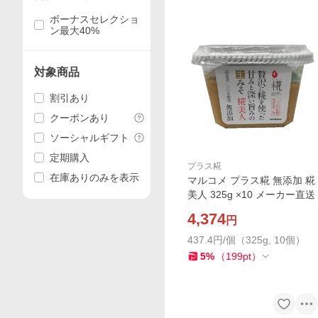
ボーナスセレクショ
ン最大40%
対象商品
割引あり
クーポンあり
ソーシャルギフト
定期購入
プラス糀
在庫ありのみを表示
マルコメ プラス糀 無添加 糀
美人 325g ×10 メーカー直送
4,374
円
437.4円/個（325g, 10個）
5
%
（
199
pt
）