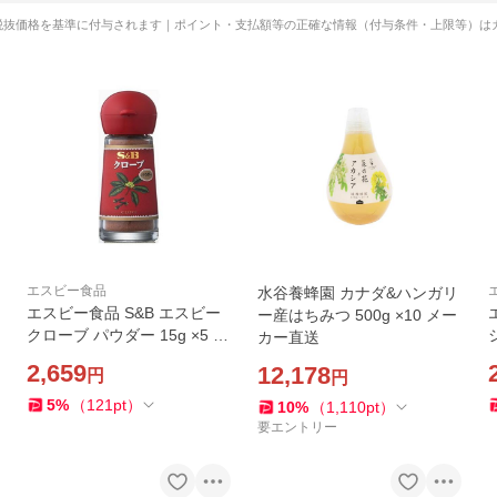
税抜価格を基準に付与されます｜ポイント・支払額等の正確な情報（付与条件・上限等）は
エスビー食品
水谷養蜂園 カナダ&ハンガリ
エスビー食品 S&B エスビー
ー産はちみつ 500g ×10 メー
クローブ パウダー 15g ×5 メ
カー直送
ーカー直送
2,659
12,178
円
円
5
%
（
121
pt
）
10
%
（
1,110
pt
）
要エントリー