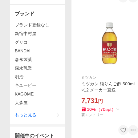
ブランド
ブランド登録なし
新宿中村屋
グリコ
BANDAI
森永製菓
森永乳業
明治
ミツカン
ミツカン 純りんご酢 500ml
キユーピー
×12 メーカー直送
KAGOME
7,731
円
大森屋
10
%
（
705
pt
）
もっと見る
要エントリー
開催中のイベント