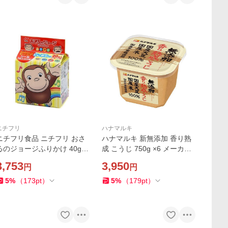
ニチフリ
ハナマルキ
ニチフリ食品 ニチフリ おさ
ハナマルキ 新無添加 香り熟
るのジョージふりかけ 40g x
成 こうじ 750g ×6 メーカー
10 メーカー直送
直送
3,753
3,950
円
円
5
%
（
173
pt
）
5
%
（
179
pt
）