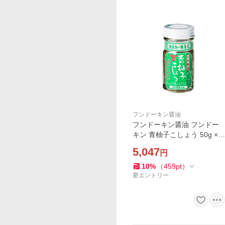
フンドーキン醤油
フンドーキン醤油 フンドー
キン 青柚子こしょう 50g ×1
0 メーカー直送
5,047
円
10
%
（
459
pt
）
要エントリー