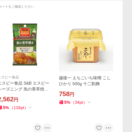
カートをご確認ください
エスビー食品
越後一 えちごいち味噌 こし
エスビー食品 S&B エスビー
ひかり 500g 十二割麹
シーズニング 魚の香草焼き 8
758
円
g×2袋 ×10 メーカー直送
2,562
円
5
%
（
34
pt
）
5
%
（
116
pt
）