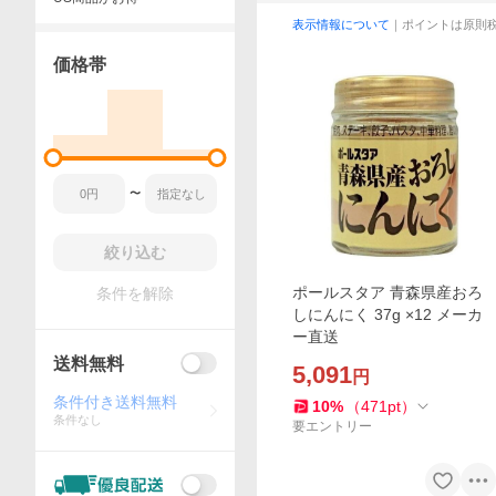
表示情報について
｜ポイントは原則
価格帯
〜
絞り込む
ポールスタア 青森県産おろ
条件を解除
しにんにく 37g ×12 メーカ
ー直送
送料無料
5,091
円
条件付き送料無料
10
%
（
471
pt
）
条件なし
要エントリー