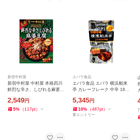
新宿中村屋
エバラ食品
新宿中村屋 中村屋 本格四川
エバラ食品 エバラ 横浜舶来
鮮烈な辛さ、しびれる麻婆豆
亭 カレーフレーク 中辛 180g
腐 150gx5 メーカー直送
×10 メーカー直送
2,549
5,345
円
円
5
%
（
117
pt
）
10
%
（
487
pt
）
要エントリー