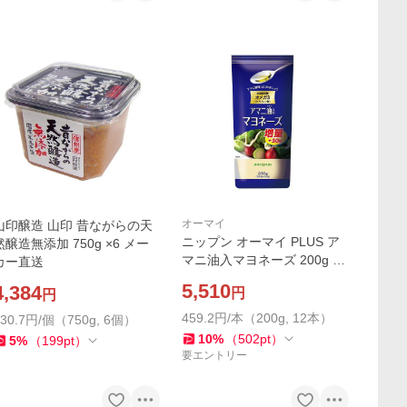
オーマイ
山印醸造 山印 昔ながらの天
ニップン オーマイ PLUS ア
然醸造無添加 750g ×6 メー
マニ油入マヨネーズ 200g ×1
カー直送
2 メーカー直送
5,510
4,384
円
円
459.2円/本（200g, 12本）
730.7円/個（750g, 6個）
10
%
（
502
pt
）
5
%
（
199
pt
）
要エントリー