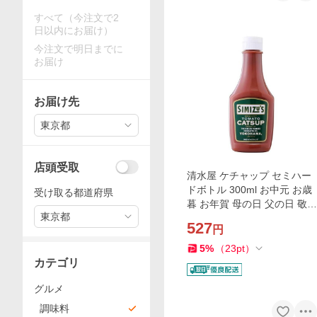
すべて（今注文で2
日以内にお届け）
今注文で明日までに
お届け
お届け先
東京都
店頭受取
清水屋 ケチャップ セミハー
ドボトル 300ml お中元 お歳
受け取る都道府県
暮 お年賀 母の日 父の日 敬老
東京都
の日 プレゼント ギフト お祝
527
円
い
5
%
（
23
pt
）
カテゴリ
グルメ
調味料