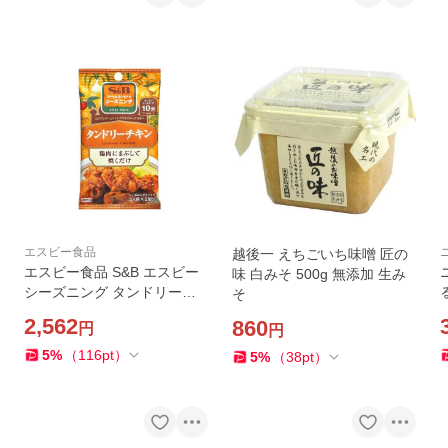
エスビー食品
越後一 えちごいち味噌 匠の
エスビー食品 S&B エスビー
味 白みそ 500g 無添加 生み
シーズニング タンドリーチ
そ
キン 6g×2袋 ×10 メーカー直
2,562
860
円
円
送
5
%
（
116
pt
）
5
%
（
38
pt
）