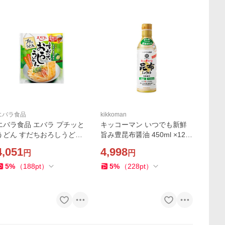
エバラ食品
kikkoman
エバラ食品 エバラ プチッと
キッコーマン いつでも新鮮
うどん すだちおろしうどん 2
旨み豊昆布醤油 450ml ×12
2gx4個 x12 メーカー直送
メーカー直送
4,051
4,998
円
円
5
%
（
188
pt
）
5
%
（
228
pt
）