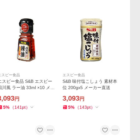
エスビー食品
エスビー食品
エスビー食品 S&B エスビー
S&B 味付塩こしょう 素材本
四川風 ラー油 33ml ×10 メー
位 200gx5 メーカー直送
カー直送
3,093
3,093
円
円
5
%
（
141
pt
）
5
%
（
143
pt
）