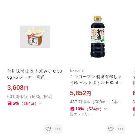
kikkoman
信州味噌 山吹 玄米みそ C 50
キッコーマン 特選有機しょ
0g ×6 メーカー直送
うゆ ペットボトル 500ml ×1
3,608
円
2 メーカー直送
5,852
円
601.3円/個（500g, 6個）
487.7円/本（500ml, 12本）
5
%
（
164
pt
）
10
%
（
534
pt
）
要エントリー