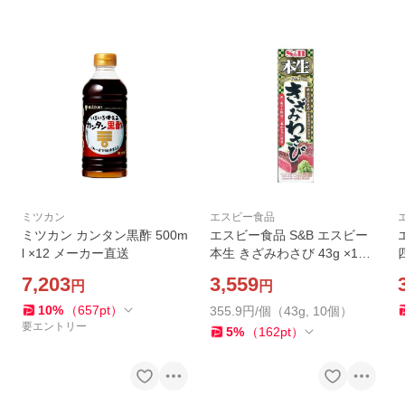
ミツカン
エスビー食品
ミツカン カンタン黒酢 500m
エスビー食品 S&B エスビー
l ×12 メーカー直送
本生 きざみわさび 43g ×10
メーカー直送
7,203
3,559
円
円
10
%
（
657
pt
）
355.9円/個（43g, 10個）
要エントリー
5
%
（
162
pt
）