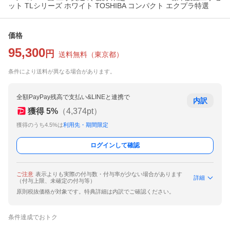
ット TLシリーズ ホワイト TOSHIBA コンパクト エクプラ特選
価格
95,300
円
送料無料
（
東京都
）
条件により送料が異なる場合があります。
全額PayPay残高で支払い&LINEと連携で
内訳
獲得
5
%
（
4,374
pt）
獲得のうち4.5%は
利用先・期間限定
ログインして確認
ご注意
表示よりも実際の付与数・付与率が少ない場合があります
詳細
（付与上限、未確定の付与等）
原則税抜価格が対象です。特典詳細は内訳でご確認ください。
条件達成でおトク