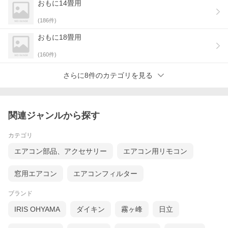
おもに14畳用
エアコン運転中に停電しても、復帰後に自動的に運転を再開しま
す。就寝時や外出中など、万が一のときも安心できる機能です。
(
186
件)
★ リモコン：使いやすいを追求
おもに18畳用
・バックライト付き液晶
・蓄光するボタン
(
160
件)
* 電源: 単相100V 15A
* 畳数の目安…
さらに8件のカテゴリを見る
・冷房: 8〜12畳(13〜19m2)
・暖房: 8〜10畳(13〜16m2)
* 能力…
・冷房: 2.8kW(0.7〜3.4)
・暖房: 3.6kW(0.5〜4.8)
関連ジャンルから探す
* 消費電量…
・冷房: 720W(120〜970)
・暖房: 865W(110〜1400)
カテゴリ
* 低温暖房能力(外気温2℃時): 3.5kW
エアコン部品、アクセサリー
エアコン用リモコン
* 期間消費電力量: 929kWh
* 通年エネルギー消費効率(AFP): 5.7
* 室内機サイズ: 幅795mm×高さ250mm×奥行230mm
窓用エアコン
エアコンフィルター
* 室外機サイズ: 幅780mm×高さ550mm×奥行290mm
* 室内機重量: 10kg
* 室外機重量: 29kg
ブランド
IRIS OHYAMA
ダイキン
霧ヶ峰
日立