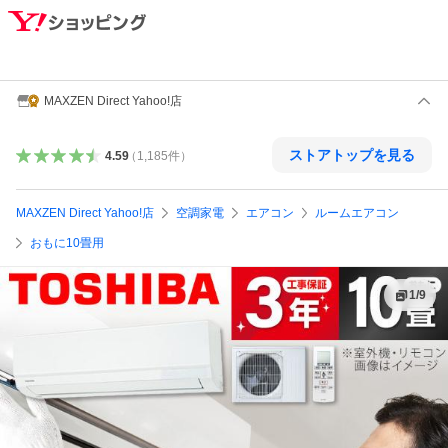
MAXZEN Direct Yahoo!店
ストアトップを見る
4.59
（
1,185
件
）
MAXZEN Direct Yahoo!店
空調家電
エアコン
ルームエアコン
おもに10畳用
1
/
9