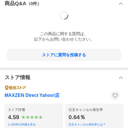
商品Q&A
（
0
件）
エアコン工事安心パックについてご希望の場合はこちらからご
確認ください
エアコン工事安心パックについて
この
商品
に関する質問は、
以下からお問い合わせください。
ストアに質問を投稿する
ストア情報
MAXZEN Direct Yahoo!店
ストア評価
注文キャンセル発生率
4.59
0.64％
1,185
件の評価を見る
注文キャンセル発生率とは？