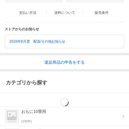
支払い方法
送料について
販売条件
商品特長・スペック
ストアからのお知らせ
★ 清潔：エアコン内部の「キレイ」がつづく
2026年8月度 配送/その他お知らせ
・運転停止後に自動で乾燥する[セルフクリーン(自動クリーニン
グ)]
運転停止後はエアコン内部を乾燥。カビなどの発生原因である湿
気も取り除きます。
違反
商品の
申告をする
・付着菌の繁殖を抑える抗菌加工[抗菌仕様エアフィルター]
エアフィルターは付着菌の繁殖を抑える抗菌仕様にしています。
・熱交換器の汚れは浮かせて洗い流す！[マジック洗浄熱交換器]
マジック洗浄熱交換器フィンの表面は、水がなじみやすいコーテ
ィングを採用。結露水が汚れと物質との間に入り込むことで、汚
カテゴリから探す
れを浮かせて洗い流します。
★ 気流：お部屋の隅々まで風を届ける
・リモコンの「スイング」ボタンでルーバーが自動でスイング[上
下スイング]
冷房：冷風を直接あてず部屋全体を冷やす。
おもに10畳用
暖房：温風は床面吹きで足元を暖める。
(
199
件)
★ 快適：エアコンに自動でおまかせ
・万が一の停電時には自動で運転再開[オートリスタート]