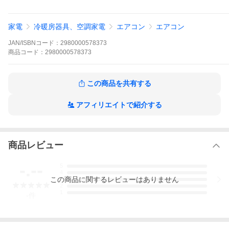
家電
冷暖房器具、空調家電
エアコン
エアコン
JAN/ISBNコード：
2980000578373
商品
コード：
2980000578373
エアコン標準設置工事の施工可能日（外部サイト）へ飛びます。
この商品を共有する
アフィリエイトで紹介する
商品レビュー
-.--
5
4
【重要】配送・設置について必ずご確認下さい。
この
商品
に関するレビューはありません
3
2
配送・設置について
1
-
件