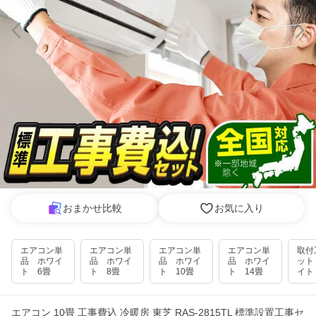
おまかせ比較
お気に入り
エアコン単
エアコン単
エアコン単
エアコン単
取付
品 ホワイ
品 ホワイ
品 ホワイ
品 ホワイ
ット
ト 6畳
ト 8畳
ト 10畳
ト 14畳
イト
エアコン 10畳 工事費込 冷暖房 東芝 RAS-2815TL 標準設置工事セ