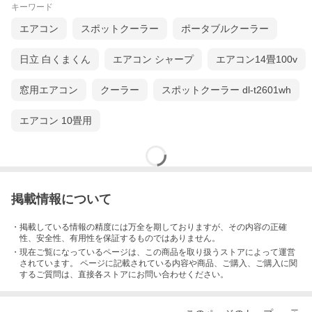
キーワード
エアコン
スポットクーラー
ポータブルクーラー
日立 白くまくん
エアコン シャープ
エアコン14畳100v
窓用エアコン
クーラー
スポットクーラー dl-t2601wh
エアコン 10畳用
掲載情報について
・掲載している情報の精度には万全を期しておりますが、その内容の正確
性、安全性、有用性を保証するものではありません。
・現在ご覧になっているページは、この
商品
を取り扱うストアによって運営
されています。 ページに記載されている内容
や商品、ご購入
、ご購入に関
するご質問は、直接各ストアにお問い合わせください。