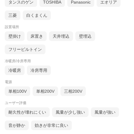
タンスのゲン
TOSHIBA
Panasonic
エオリア
三菱
白くまくん
設置場所
壁掛け
床置き
天井埋込
壁埋込
フリービルトイン
冷暖房/冷房専用
冷暖房
冷房専用
電源
単相100V
単相200V
三相200V
ユーザー評価
耐久性が壊れにくい
風量が少し強い
風量が強い
音が静か
効きが非常に良い