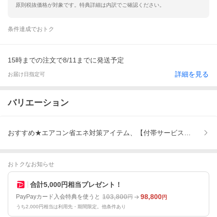
原則税抜価格が対象です。特典詳細は内訳でご確認ください。
条件達成でおトク
15時までの注文で8/11までに発送予定
詳細を見る
お届け日指定可
バリエーション
おすすめ★エアコン省エネ対策アイテム、【付帯サービス】、【取
おトクなお知らせ
合計5,000円相当プレゼント！
103,800
98,800
PayPayカード入会特典を使うと
円
円
うち2,000円相当は利用先・期間限定。他条件あり