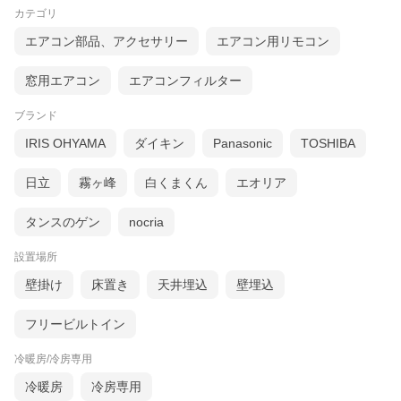
込み
込み
込み
カテゴリ
エアコン部品、アクセサリー
エアコン用リモコン
窓用エアコン
エアコンフィルター
ブランド
IRIS OHYAMA
ダイキン
Panasonic
TOSHIBA
日立
霧ヶ峰
白くまくん
エオリア
タンスのゲン
nocria
設置場所
壁掛け
床置き
天井埋込
壁埋込
フリービルトイン
冷暖房/冷房専用
冷暖房
冷房専用