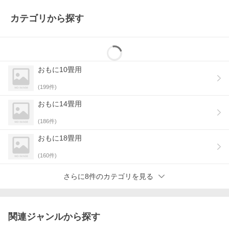
カテゴリから探す
シリーズ ラインナップ
おもに10畳用
(
199
件)
おもに14畳用
エアコン 6畳 冷暖房
エアコン 8畳 冷暖房
エアコン 10畳 冷暖
(
186
件)
標準取付工事費込み
標準取付工事費込み
房 標準取付工事費
込み
おもに18畳用
(
160
件)
さらに8件のカテゴリを見る
エアコン 12畳 冷暖
関連ジャンルから探す
エアコン 14畳 冷暖
エアコン 18畳 冷暖
房 標準取付工事費
房 標準取付工事費
房 標準取付工事費