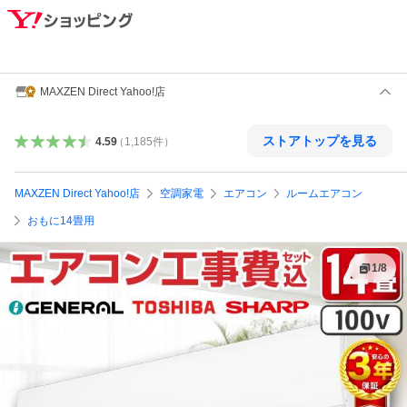
MAXZEN Direct Yahoo!店
ストアトップを見る
4.59
（
1,185
件
）
MAXZEN Direct Yahoo!店
空調家電
エアコン
ルームエアコン
おもに14畳用
1
/
8