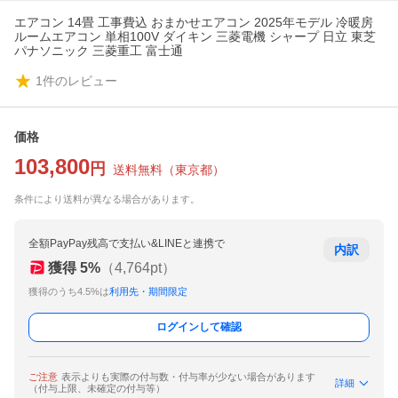
エアコン 14畳 工事費込 おまかせエアコン 2025年モデル 冷暖房
ルームエアコン 単相100V ダイキン 三菱電機 シャープ 日立 東芝
パナソニック 三菱重工 富士通
1
件のレビュー
価格
103,800
円
送料無料
（
東京都
）
条件により送料が異なる場合があります。
全額PayPay残高で支払い&LINEと連携で
内訳
獲得
5
%
（
4,764
pt）
獲得のうち4.5%は
利用先・期間限定
ログインして確認
ご注意
表示よりも実際の付与数・付与率が少ない場合があります
詳細
（付与上限、未確定の付与等）