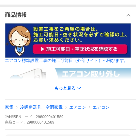
商品情報
エアコン標準設置工事の施工可能日（外部サイト）へ飛びます。
もっと見る
家電
冷暖房器具、空調家電
エアコン
エアコン
【重要】配送・設置について必ずご確認下さい。
JAN/ISBNコード：
2980000401589
商品
コード：
2980000401589
配送・設置について