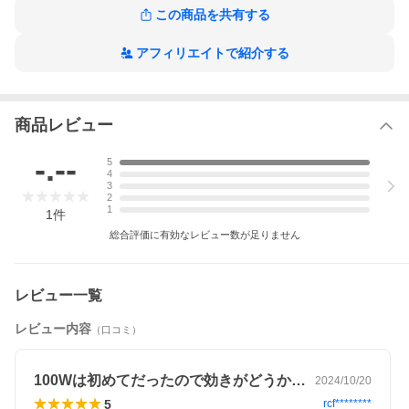
この商品を共有する
アフィリエイトで紹介する
エアコン工事安心パックについてご希望の場合はこちらからご
確認ください
エアコン工事安心パックについて
商品レビュー
-.--
5
商品特長・スペック
4
3
2
★ 安くエアコンをつけたい方にオススメです。国内メーカーの20
1
1
件
25年モデルから、商品を選定致します。
総合評価に有効なレビュー数が足りません
※ 対象メーカー：DAIKIN・三菱電機・SHARP・日立・東芝・PAN
ASONIC・三菱重工・富士通
※ 商品・メーカー指定は出来ません。エアコンは当店での選定と
レビュー一覧
なります。
※ 内機サイズの目安：高さ295mm×幅800mm×奥行290mm
※ 外機サイズの目安：高さ600mm×幅760mm×奥行340mm
レビュー内容
（口コミ）
※ 標準取付工事以外は別料金となります。
100Wは初めてだったので効きがどうか…
2024/10/20
＼当社独自の「おまかせエアコン」とは？／
5
rcf********