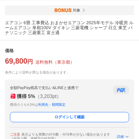
対象
エアコン 6畳 工事費込 おまかせエアコン 2025年モデル 冷暖房 ル
ームエアコン 単相100V ダイキン 三菱電機 シャープ 日立 東芝 パ
ナソニック 三菱重工 富士通
価格
69,800
円
送料無料
（
東京都
）
条件により送料が異なる場合があります。
全額PayPay残高で支払い&LINEと連携で
内訳
獲得
5
%
（
3,203
pt）
獲得のうち4.5%は
利用先・期間限定
ログインして確認
ご注意
表示よりも実際の付与数・付与率が少ない場合があります
詳細
（付与上限、未確定の付与等）