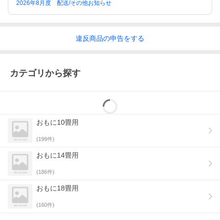
2026年8月度 配送/その他お知らせ
違反
商品の
申告をする
カテゴリから探す
おもに10畳用
(
199
件)
おもに14畳用
(
186
件)
おもに18畳用
(
160
件)