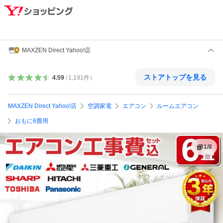
MAXZEN Direct Yahoo!店
ストアトップを見る
4.59
（
1,191
件
）
MAXZEN Direct Yahoo!店
空調家電
エアコン
ルームエアコン
おもに6畳用
1
/
8