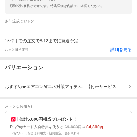
原則税抜価格が対象です。特典詳細は内訳でご確認ください。
条件達成でおトク
15時までの注文で8/12までに発送予定
詳細を見る
お届け日指定可
バリエーション
おすすめ★エアコン省エネ対策アイテム、【付帯サービス】、【取
おトクなお知らせ
合計5,000円相当プレゼント！
69,800
64,800
PayPayカード入会特典を使うと
円
円
うち2,000円相当は利用先・期間限定。他条件あり