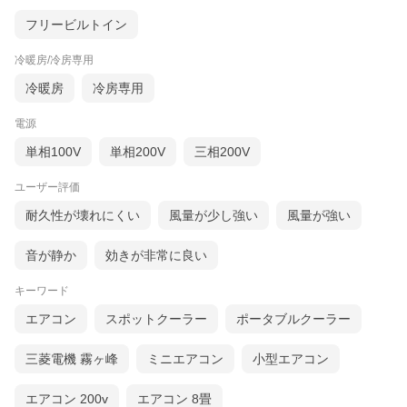
込み
込み
込み
フリービルトイン
冷暖房/冷房専用
冷暖房
冷房専用
電源
単相100V
単相200V
三相200V
ユーザー評価
耐久性が壊れにくい
風量が少し強い
風量が強い
音が静か
効きが非常に良い
キーワード
エアコン
スポットクーラー
ポータブルクーラー
三菱電機 霧ヶ峰
ミニエアコン
小型エアコン
エアコン 200v
エアコン 8畳