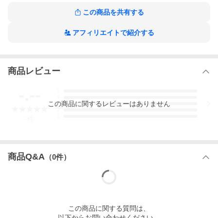
この商品を共有する
アフィリエイトで紹介する
エアコン工事安心パックについてご希望の場合はこちらからご
確認ください
エアコン工事安心パックについて
商品レビュー
-.--
5
商品特長・スペック
4
この
商品
に関するレビューはありません
3
2
★ 安くエアコンをつけたい方にオススメです。国内メーカーの20
1
-
件
25年モデルから、商品を選定致します。
※ 対象メーカー：DAIKIN・三菱電機・SHARP・日立・東芝・PAN
ASONIC・三菱重工・富士通
※ 商品・メーカー指定は出来ません。エアコンは当店での選定と
商品Q&A
（
0
件）
なります。
※ 内機サイズの目安：高さ295mm×幅800mm×奥行290mm
※ 外機サイズの目安：高さ600mm×幅760mm×奥行340mm
※ 標準取付工事以外は別料金となります。
この
商品
に関する質問は、
＼当社独自の「おまかせエアコン」とは？／
以下からお問い合わせください。