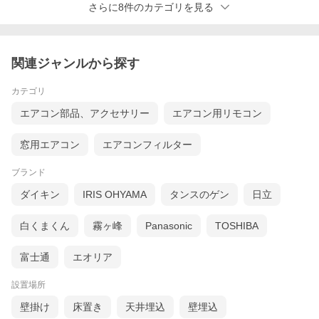
さらに8件のカテゴリを見る
関連ジャンルから探す
シリーズ ラインナップ
カテゴリ
エアコン部品、アクセサリー
エアコン用リモコン
窓用エアコン
エアコンフィルター
ブランド
エアコン 6畳 冷暖房
エアコン 8畳 冷暖房
エアコン 10畳 冷暖
標準取付工事費込み
標準取付工事費込み
房 標準取付工事費
ダイキン
IRIS OHYAMA
タンスのゲン
日立
込み
白くまくん
霧ヶ峰
Panasonic
TOSHIBA
富士通
エオリア
設置場所
エアコン 12畳 冷暖
壁掛け
床置き
天井埋込
壁埋込
エアコン 14畳 冷暖
エアコン 18畳 冷暖
房 標準取付工事費
房 標準取付工事費
房 標準取付工事費