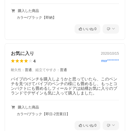
購入した商品
カラー/ブラック【即納】
いいね
0
お気に入り
2020/10/15
4
mor********
耐久性
：
普通
、
組立てやすさ
：
普通
パイプのベンチを購入しようかと思っていたら、このベン
チを見つけてパイプのベンチの様にも畳めるし、もっとコ
ンパクトにも畳めるしフィールドアは結構お気に入りのブ
ランドでデザインも気に入って購入しました。
購入した商品
カラー/ブラック【即日-2営業日】
いいね
0