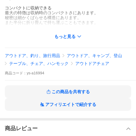
コンパクトに収納できる
最大の特徴は収納時のコンパクトさにあります。
秘密は細かくばらせる構造にあります。
また半分に折り畳んで持ち運ぶこともできます。
自然を近くに感じる快適な高さ
もっと見る
地面に近く、ゆったり座ることができるベンチです。
座面が低い為、安定感に優れています。
キャンプのロースタイルにもオススメです。
アウトドア、釣り、旅行用品
アウトドア、キャンプ、登山
日常のインテリアとしてもGOOD◎
キャンプで使用する以外にも室内やテラスでの使用にもオススメ
テーブル、チェア、ハンモック
アウトドアチェア
です。
ウッドフレームとコットンの座面はどんな部屋にもマッチしま
商品
コード：
ys-a16994
す。
また、来客時用のベンチとしても活躍します。
【classicbench】
この商品を共有する
ブランド: フィールドア（FIELDOOR）
アフィリエイトで紹介する
[店舗管理用] ys-a16994 ブラック=a16994 カーキ=a16995 爆買
商品レビュー