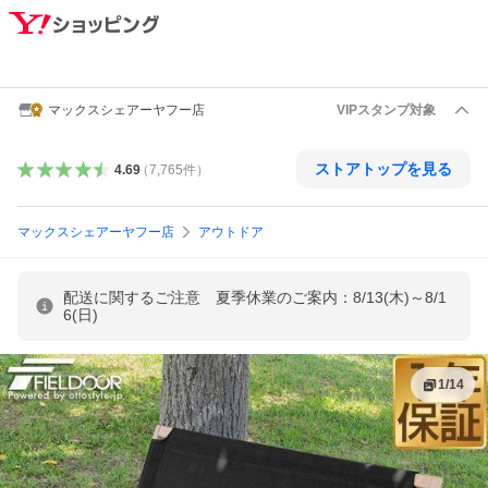
マックスシェアーヤフー店
VIPスタンプ対象
ストアトップを見る
4.69
（
7,765
件
）
マックスシェアーヤフー店
アウトドア
配送に関するご注意 夏季休業のご案内：8/13(木)～8/1
6(日)
1
/
14