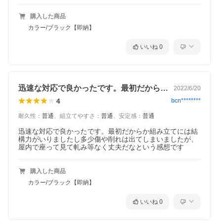
購入した商品
カラー/ブラック【即納】
いいね
0
迅速な対応で良かったです。最初だからか…
2022/6/20
4
bcn********
耐久性
：
普通
、
組立てやすさ
：
普通
、
安定感
：
普通
迅速な対応で良かったです。最初だからか組み立てには結
構力がいりましたし多少傷や削れは出てしまいましたが、
屋内で座って見て軋み等なく丈夫だなという感想です
購入した商品
カラー/ブラック【即納】
いいね
0