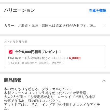
バリエーション
在庫を確認
カラー、北海道・九州・四国へは追加送料が必要です。※決済後に加
おトクなお知らせ
合計5,000円相当プレゼント！
11,000
6,000
PayPayカード入会特典を使うと
円
円
うち2,000円相当は利用先・期間限定。他条件あり
商品情報
木のぬくもりを感じる、クラシカルなベンチ
木製フレーム＆コットン生地を使ったベンチが新登場。
大人2人が座っても安定感があり、ロータイプで座り心地◎
分解できる為、収納時はコンパクト。
アウトドアはもちろん、インドアでの使用もオススメなアイテ
ム。