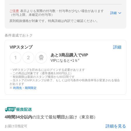
ご注意
表示よりも実際の付与数・付与率が少ない場合があります
詳細
（付与上限、未確定の付与等）
原則税抜価格が対象です。特典詳細は内訳でご確認ください。
条件達成でおトク
VIPスタンプ
詳細
あと
3
商品購入でVIP
VIPになると+
1
％
※
・VIPスタンプを貯めるにはログインする必要があります
・この商品は対象です（通常価格3,000円以上）
・有効期限は最新のスタンプ獲得から60日間です
・当ストアのVIPスタンプが終了、もしくは付与条件や特典倍率等が変更される場合
があります
※
利用先・期間限定
4時間34分以内
の注文で最短
明日
お届け（東京都）
詳細を見る
お届け日指定可