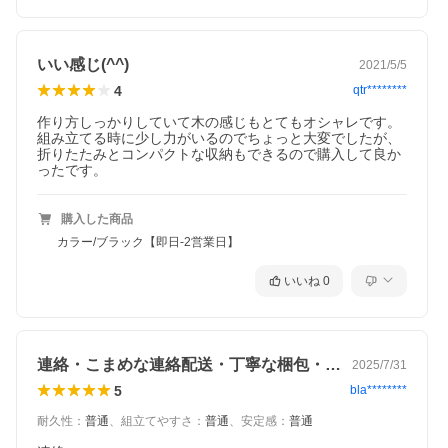
いい感じ(^^)
2021/5/5
4
qtr********
作り方しっかりしていて木の感じもとてもオシャレです。

組み立てる時に少し力がいるのでちょっと大変でしたが、
折りたたみとコンパクトな収納もできるので購入して良か
ったです。
購入した商品
カラー/ブラック【即日-2営業日】
いいね
0
連絡・こまめな連絡配送・丁寧な梱包・出…
2025/7/31
5
bla********
耐久性
：
普通
、
組立てやすさ
：
普通
、
安定感
：
普通