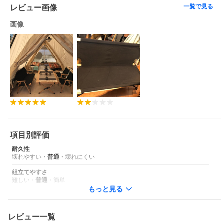
一覧で見る
レビュー画像
画像
項目別評価
耐久性
壊れやすい
・
普通
・
壊れにくい
組立てやすさ
難しい
・
普通
・
簡単
もっと見る
レビュー一覧