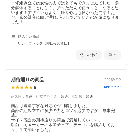
まず組み立ては女性の力ではとてもできませんでした！多
分解体することはなく、折りたたんで使うことになると思
います！デザインもよく、座り心地も良かったです！た
だ、布の部分に白い汚れが少しついていたのが気になりま
した！
購入した商品
カラー/ブラック【即日-2営業日】
いいね
1
期待通りの商品
2026/4/12
5
hid********
耐久性
：
普通
、
組立てやすさ
：
普通
、
安定感
：
普通
商品は迅速丁寧な対応で即到着しました。

商品の組み立てに多少の力とコツが必要ですが、無事完
成。

サイズ感含め期待通りの商品で満足しています。

以前に同メーカーの木製チェア、テーブルを購入してお