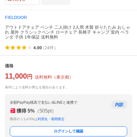
FIELDOOR
アウトドアチェア ベンチ 二人掛け 2人用 木製 折りたたみ おしゃ
れ 屋外 クラシックベンチ ローチェア 長椅子 キャンプ 室内 ベラ
ンダ 子供 1年保証 送料無料
4.00
（
24
件
）
価格
11,000
円
送料無料
（
東京都
）
条件により送料が異なる場合があります。
全額PayPay残高で支払い&LINEと連携で
内訳
獲得
5
%
（
505
pt）
獲得のうち4.5%は
利用先・期間限定
ログインして確認