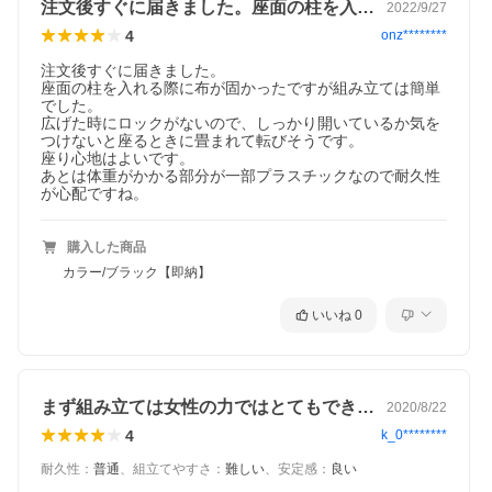
注文後すぐに届きました。座面の柱を入れ…
2022/9/27
4
onz********
注文後すぐに届きました。

座面の柱を入れる際に布が固かったですが組み立ては簡単
でした。

広げた時にロックがないので、しっかり開いているか気を
つけないと座るときに畳まれて転びそうです。

座り心地はよいです。

あとは体重がかかる部分が一部プラスチックなので耐久性
が心配ですね。
購入した商品
カラー/ブラック【即納】
いいね
0
まず組み立ては女性の力ではとてもできま…
2020/8/22
4
k_0********
耐久性
：
普通
、
組立てやすさ
：
難しい
、
安定感
：
良い