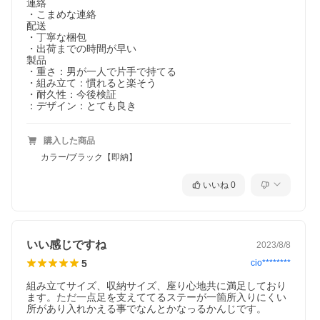
連絡

・こまめな連絡

配送

・丁寧な梱包

・出荷までの時間が早い

製品

・重さ：男が一人で片手で持てる

・組み立て：慣れると楽そう

・耐久性：今後検証

：デザイン：とても良き
購入した商品
カラー/ブラック【即納】
いいね
0
いい感じですね
2023/8/8
5
cio********
組み立てサイズ、収納サイズ、座り心地共に満足しており
ます。ただ一点足を支えててるステーが一箇所入りにくい
所があり入れかえる事でなんとかなっるかんじです。