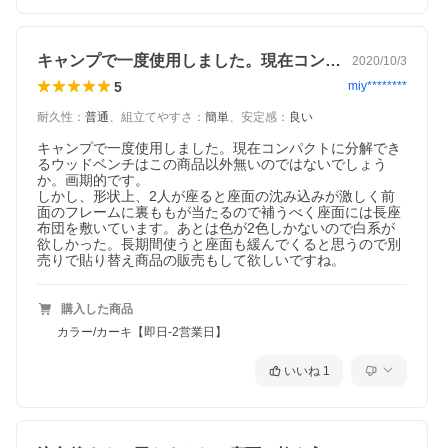
キャンプで一度使用しました。現在コンパ…
2020/10/3
5
miy********
耐久性
：
普通
、
組立てやすさ
：
簡単
、
安定感
：
良い
キャンプで一度使用しました。現在コンパクトに分解でき
るウッドベンチはこの商品以外無いのではないでしょう
か。画期的です。

しかし、形状上、2人が座ると座面の沈み込みが激しく前
面のフレームに裏ももが当たるので補うべく座面には長座
布団を敷いています。あとは色が2色しかないので白系が
欲しかった。長期間使うと座面も緩んでくると思うので別
売りで貼り替え商品の販売もして欲しいですね。
購入した商品
カラー/カーキ【即日-2営業日】
いいね
1