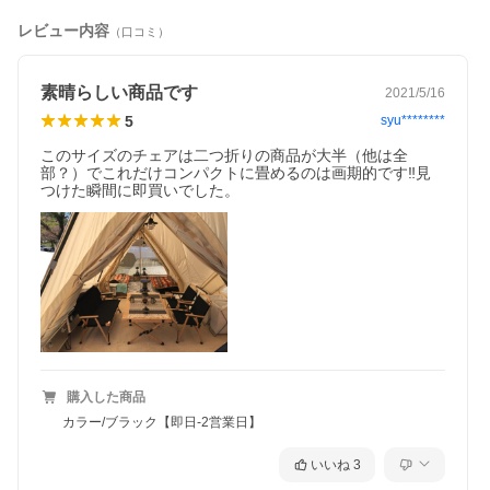
レビュー内容
（口コミ）
素晴らしい商品です
2021/5/16
5
syu********
このサイズのチェアは二つ折りの商品が大半（他は全
部？）でこれだけコンパクトに畳めるのは画期的です‼︎見
つけた瞬間に即買いでした。
購入した商品
カラー/ブラック【即日-2営業日】
いいね
3