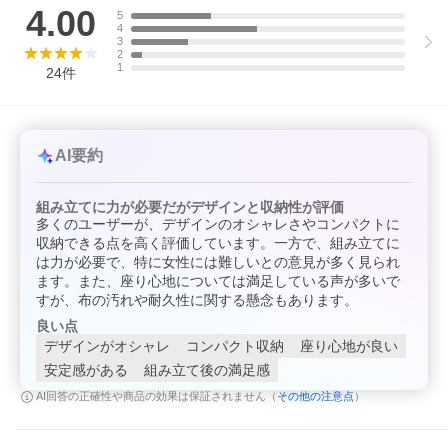
4.00
5
4
3
2
1
24
件
AI要約
組み立てに力が必要だがデザインと収納性が評価
多くのユーザーが、デザインのオシャレさやコンパクトに
収納できる点を高く評価しています。一方で、組み立てに
は力が必要で、特に女性には難しいとの意見が多く見られ
ます。また、座り心地については満足している声が多いで
すが、布の汚れや耐久性に関する懸念もあります。
良い点
デザインがオシャレ
コンパクト収納
座り心地が良い
安定感がある
組み立て後の満足感
その他の注意点
AI回答の正確性や商品の効果は保証されません（
）