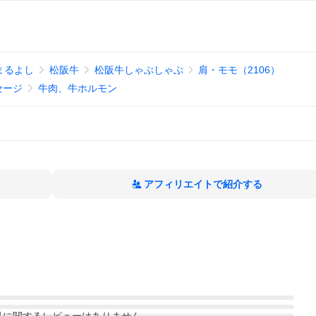
まるよし
松阪牛
松阪牛しゃぶしゃぶ
肩・モモ（2106）
セージ
牛肉、牛ホルモン
アフィリエイトで紹介する
品
に関するレビューはありません