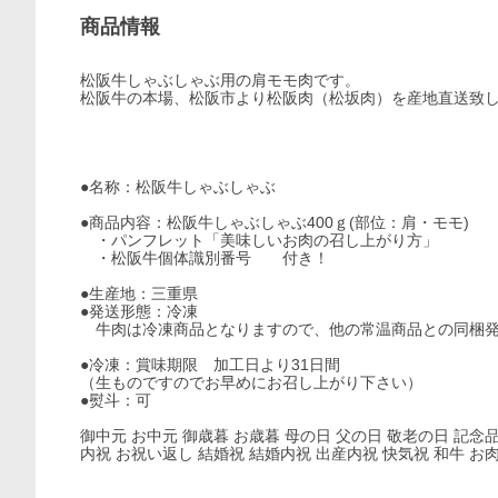
商品情報
松阪牛しゃぶしゃぶ用の肩モモ肉です。
松阪牛の本場、松阪市より松阪肉（松坂肉）を産地直送致
●名称：松阪牛しゃぶしゃぶ
●商品内容：松阪牛しゃぶしゃぶ400ｇ(部位：肩・モモ)
・パンフレット「美味しいお肉の召し上がり方」
・松阪牛個体識別番号 付き！
●生産地：三重県
●発送形態：冷凍
牛肉は冷凍商品となりますので、他の常温商品との同梱発
●冷凍：賞味期限 加工日より31日間
（生ものですのでお早めにお召し上がり下さい）
●熨斗：可
御中元 お中元 御歳暮 お歳暮 母の日 父の日 敬老の日 記念品
内祝 お祝い返し 結婚祝 結婚内祝 出産内祝 快気祝 和牛 お肉