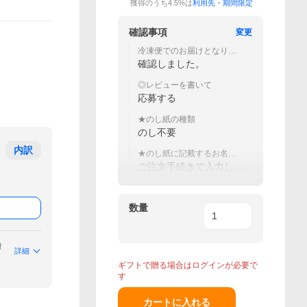
獲得のうち4.5%は
利用先・期間限定
確認事項
変更
冷凍便でのお届けとなりま
す。
確認しました。
◎レビューを書いて
応募する
★のし紙の種類
のし不要
内訳
★のし紙に記載するお名前
（＝贈り主様名）（20文字
ご注文手続きで入力して
まで）
ください
数量
付
詳細
ギフトで贈る場合はログインが必要で
す
カートに入れる