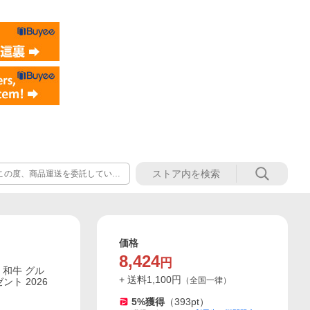
この度、商品運送を委託している
ます。 冷蔵便で出荷した後、2
お届けしておりましたが、対応不
変更後のご対応 精肉商品はすべて
価格
8,424
円
 和牛 グル
+ 送料
1,100
円
（
全国一律
）
ント 2026
5
%獲得
（
393
pt）