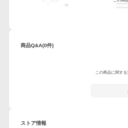
2
-
件
1
商品Q&A
(
0
件)
この
商品
に関する
ストア情報