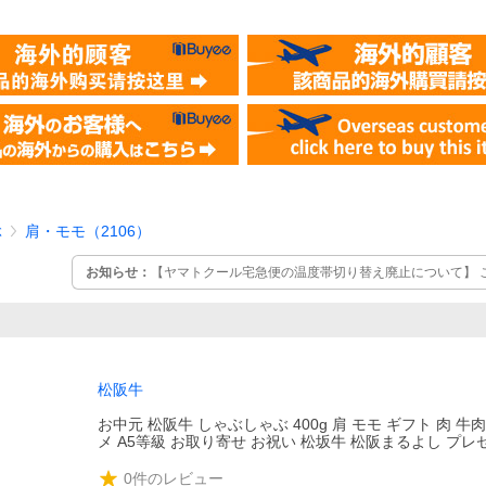
ぶ
肩・モモ（2106）
お知らせ：
【ヤマトクール宅急便の温度帯切り替え廃止について】 
ヤマト運輸の「クール宅急便温度帯切り替え」のサービスが廃止され
日でお届けできない場合は、鮮度維持のため「冷凍」に切り替えて
可となります。 ■変更開始日 2025年8月30日（土）出荷分より ■
「冷凍」出荷になります
松阪牛
お中元 松阪牛 しゃぶしゃぶ 400g 肩 モモ ギフト 肉 牛肉
メ A5等級 お取り寄せ お祝い 松坂牛 松阪まるよし プレゼ
0
件のレビュー