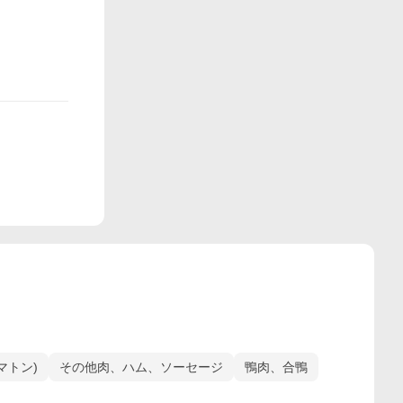
マトン)
その他肉、ハム、ソーセージ
鴨肉、合鴨