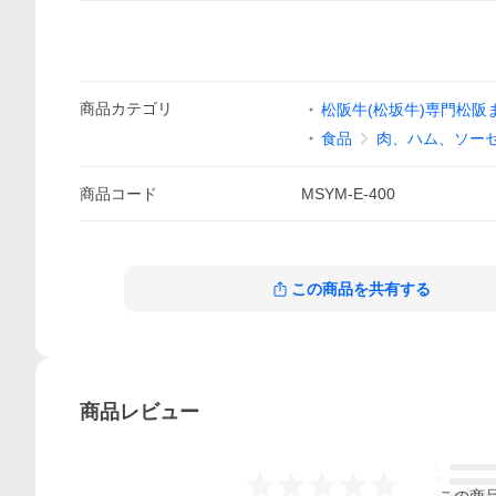
商品
カテゴリ
松阪牛(松坂牛)専門松阪
食品
肉、ハム、ソー
商品
コード
MSYM-E-400
この商品を共有する
商品
レビュー
5
-.--
4
この
商
3