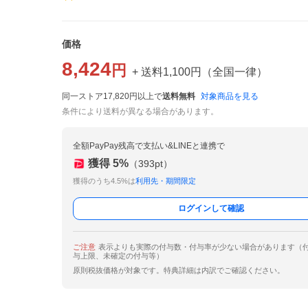
価格
8,424
円
+ 送料
1,100
円
（
全国一律
）
同一ストア17,820円以上で
送料無料
対象商品を見る
条件により送料が異なる場合があります。
全額PayPay残高で支払い&LINEと連携で
獲得
5
%
（
393
pt）
獲得のうち4.5%は
利用先・期間限定
ログインして確認
ご注意
表示よりも実際の付与数・付与率が少ない場合があります（
与上限、未確定の付与等）
原則税抜価格が対象です。特典詳細は内訳でご確認ください。