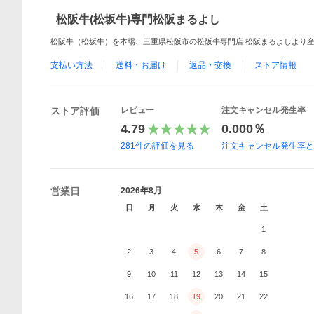
松阪牛(松坂牛)専門松阪まるよし
松阪牛（松坂牛）を本場、三重県松阪市の松阪牛専門店 松阪まるよしより
支払い方法
送料・お届け
返品・交換
ストア情報
ストア評価
レビュー
注文キャンセル発生率
4.79
0.000％
281
件の評価を見る
注文キャンセル発生率
営業日
2026年8月
日
月
火
水
木
金
土
1
2
3
4
5
6
7
8
9
10
11
12
13
14
15
16
17
18
19
20
21
22