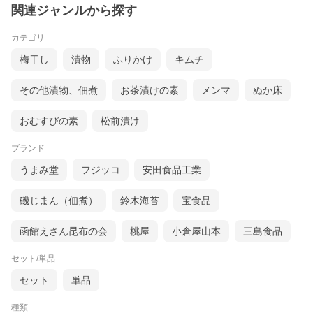
関連ジャンルから探す
カテゴリ
梅干し
漬物
ふりかけ
キムチ
その他漬物、佃煮
お茶漬けの素
メンマ
ぬか床
おむすびの素
松前漬け
ブランド
うまみ堂
フジッコ
安田食品工業
磯じまん（佃煮）
鈴木海苔
宝食品
函館えさん昆布の会
桃屋
小倉屋山本
三島食品
セット/単品
セット
単品
種類