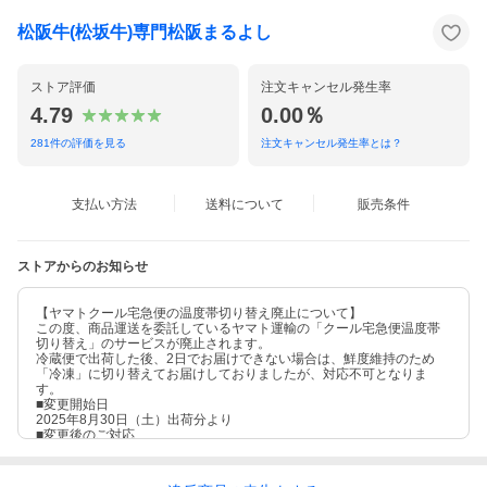
松阪牛(松坂牛)専門松阪まるよし
ストア評価
注文キャンセル発生率
4.79
0.00％
281
件の評価を見る
注文キャンセル発生率とは？
支払い方法
送料について
販売条件
ストアからのお知らせ
【ヤマトクール宅急便の温度帯切り替え廃止について】
この度、商品運送を委託しているヤマト運輸の「クール宅急便温度帯
切り替え」のサービスが廃止されます。
冷蔵便で出荷した後、2日でお届けできない場合は、鮮度維持のため
「冷凍」に切り替えてお届けしておりましたが、対応不可となりま
す。
■変更開始日
2025年8月30日（土）出荷分より
■変更後のご対応
精肉商品はすべて「冷凍」出荷になります