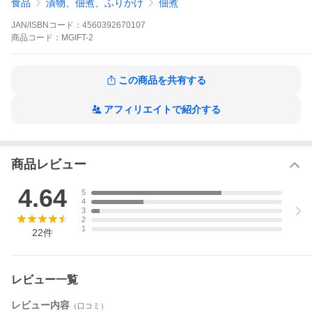
食品
漬物、佃煮、ふりかけ
佃煮
※ハチミツを使用しておりますので、1歳未満の乳児には与えない
ようにしてください。
JAN/ISBNコード：
4560392670107
御中元 お中元 御歳暮 お歳暮 母の日 父の日 敬老の日 記念品 誕生
日 景品 賞品 贈答品 贈り物 ギフト お取り寄せ プレゼント お返し
商品
コード：
MGIFT-2
お礼 御礼 内祝 お祝い返し 結婚祝 結婚内祝 出産内祝 快気祝 和牛
お肉 松坂牛 グルメ 爆買
この商品を共有する
アフィリエイトで紹介する
商品レビュー
4.64
5
4
3
紙袋のご購入はこちらから
2
のし紙について
1
22
件
同梱について
レビュー一覧
レビュー内容
（口コミ）