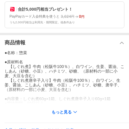
合計5,000円相当プレゼント！
3,024
0
PayPayカード入会特典を使うと
円
円
うち2,000円相当は利用先・期間限定。他条件あり
商品情報
●名称：惣菜
●原材料名
【しぐれ煮】牛肉（松阪牛100％）、白ワイン、生姜、醤油、こ
しあん（砂糖、小豆）、ハチミツ、砂糖、（原材料の一部に小
麦、大豆を含む）
【しぐれ煮唐辛子入り】牛肉（松阪牛100％）、白ワイン、生
姜、醤油、こしあん（砂糖、小豆）、ハチミツ、砂糖、唐辛子、
（原材料の一部に小麦、大豆を含む）
●内容量：しぐれ煮60g×1箱、しぐれ煮唐辛子入り60g×1箱
●賞味期限：60日以上
●保存方法：直射日光を避け常温で保存し、開封後は冷蔵庫（10℃
もっと見る
以下）で保管
●発送形態：常温便発送
●商品箱サイズ：16.5cm×27cm×2.7cm