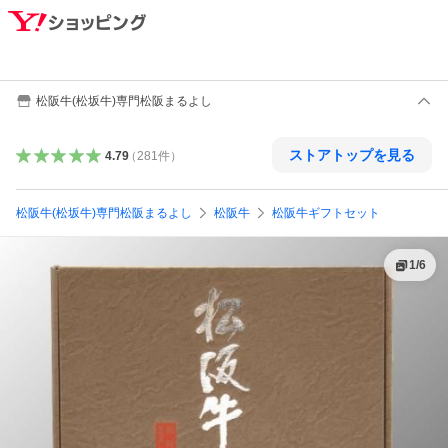
松阪牛(松坂牛)専門松阪まるよし
ストアトップを見る
4.79
（
281
件
）
松阪牛(松坂牛)専門松阪まるよし
松阪牛
松阪牛ギフトセット
1
/
6