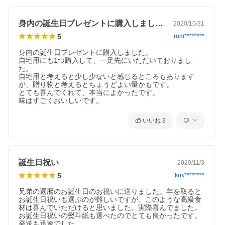
身内の誕生日プレゼントに購入しました。…
2020/10/31
5
rum********
身内の誕生日プレゼントに購入しました。

自宅用にも1つ購入して、一足先にいただいておりまし
た。

自宅用と考えると少し少ないと感じるところもあります
が、贈り物と考えるとちょうどよい量かもです。

とても喜んでくれて、本当によかったです。

味はすごくおいしいです。
いいね
3
誕生日祝い
2020/11/3
5
kuk********
兄弟の還暦のお誕生日のお祝いに送りました。年を取ると
お誕生日祝いも選ぶのが難しいですが、このような高級食
材は喜んでいただけると思いました。実際喜んでました。
お誕生日祝いの熨斗紙も選べたのでとても良かったです。
発送も迅速でした。