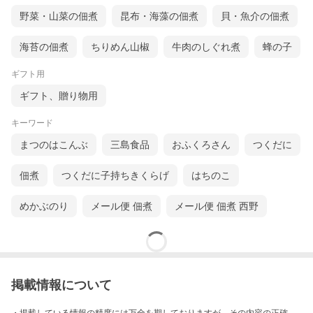
野菜・山菜の佃煮
昆布・海藻の佃煮
貝・魚介の佃煮
海苔の佃煮
ちりめん山椒
牛肉のしぐれ煮
蜂の子
ギフト用
ギフト、贈り物用
キーワード
まつのはこんぶ
三島食品
おふくろさん
つくだに
佃煮
つくだに子持ちきくらげ
はちのこ
めかぶのり
メール便 佃煮
メール便 佃煮 西野
掲載情報について