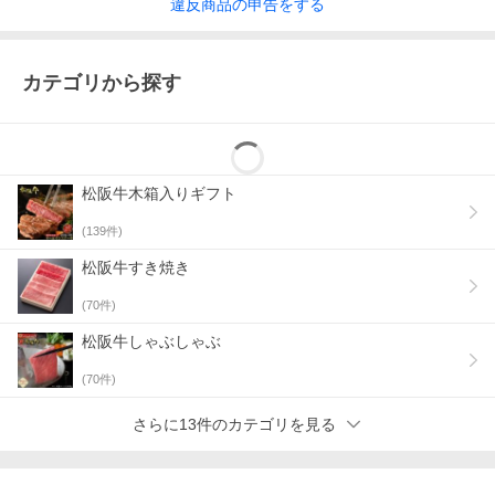
違反
商品の
申告をする
カテゴリから探す
松阪牛木箱入りギフト
(
139
件)
松阪牛すき焼き
(
70
件)
松阪牛しゃぶしゃぶ
(
70
件)
さらに13件のカテゴリを見る