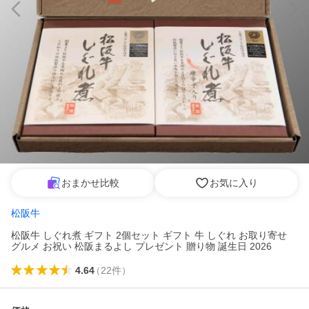
おまかせ比較
お気に入り
松阪牛
松阪牛 しぐれ煮 ギフト 2個セット ギフト 牛 しぐれ お取り寄せ
グルメ お祝い 松阪まるよし プレゼント 贈り物 誕生日 2026
4.64
（
22
件
）