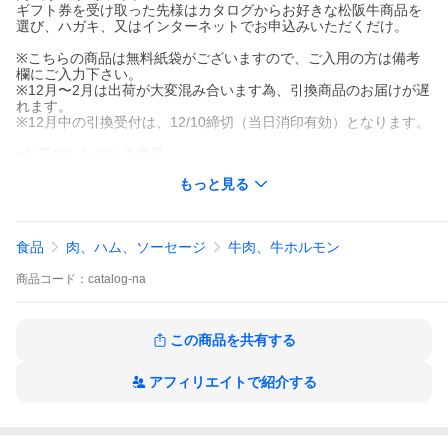
ギフト券を受け取った先様はカタログからお好きな松阪牛商品を
選び、ハガキ、又はインターネットでお申込みいただくだけ。
※こちらの商品は無料紙袋がございますので、ご入用の方は備考
欄にご入力下さい。
※12月〜2月は出荷が大変混み合います為、引換商品のお届けが遅
れます。
※12月中の引換受付は、12/10締切（当日消印有効）となります。
●お選びいただける商品
IA-1松阪牛すき焼き・しゃぶしゃぶ(肩・モモ・バラ)150g
もっと見る
IA-2松阪牛焼肉(肩・モモ・バラ)150g
IA-3松阪牛サイコロステーキ(ブレンド)150g
IA-4松阪牛焼ハンバーグ120ｇ×2個(デミグラスソース付)
IA-5松阪牛コロッケ15個入り×1個
食品
肉、ハム、ソーセージ
牛肉、牛ホルモン
IA-6松阪牛しぐれ煮60g×2個
商品
コード：
catalog-na
●有効期限：6ヶ月
●化粧箱サイズ：11.5cm×22.5cm×2.5cm
●熨斗：可
この商品を共有する
御中元 お中元 御歳暮 お歳暮 母の日 父の日 敬老の日 記念品 誕生
日 景品 賞品 贈答品 贈り物 ギフト お取り寄せ プレゼント お返し
お礼 御礼 内祝 お祝い返し 結婚祝 結婚内祝 出産内祝 快気祝 和牛
アフィリエイトで紹介する
お肉 松坂牛 グルメ 爆買
のし紙について