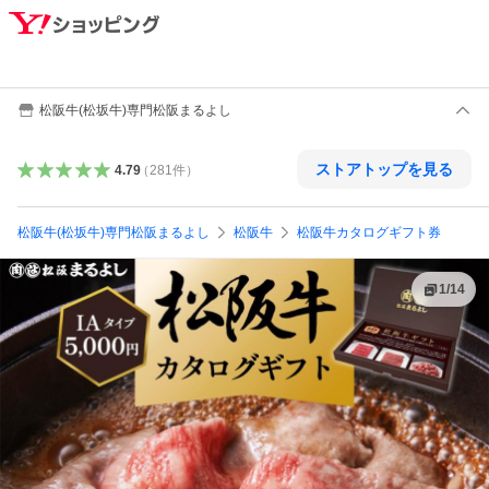
松阪牛(松坂牛)専門松阪まるよし
ストアトップを見る
4.79
（
281
件
）
松阪牛(松坂牛)専門松阪まるよし
松阪牛
松阪牛カタログギフト券
1
/
14