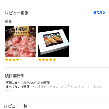
全6タイプ 予算に合わせてお選び頂けます
一覧で見る
レビュー画像
IA
IB
IC
ID
5,000円
7,500円
10,000円
20,000円
画像
IE
IF
30,000円
50,000円
項目別評価
実際に食べてみたおいしさの評価
食べてない（贈答）
・
おすすめできない
・
ふつう
・
おいしい
・
とてもおい
しい
レビュー一覧