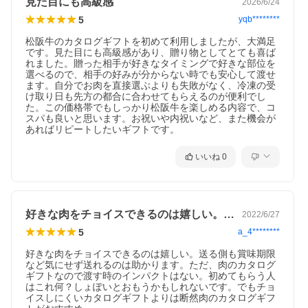
見た目にも高級感
2026/6/24
5
yqb********
松阪牛のカタログギフトを初めて利用しましたが、大満足
です。見た目にも高級感があり、贈り物としてとても喜ば
れました。贈った相手が好きなタイミングで好きな部位を
選べるので、相手の好みが分からない時でも安心して渡せ
ます。自分でお肉を直接選ぶよりも失敗がなく、冷凍の受
け取り日も先方の都合に合わせてもらえるのが便利でし
た。この価格帯でもしっかり松阪牛を楽しめる内容で、コ
スパも良いと思います。お祝いや内祝いなど、また機会が
あればリピートしたいギフトです。
いいね
0
好きな肉をチョイスできるのは嬉しい。送…
2022/6/27
5
a_4********
好きな肉をチョイスできるのは嬉しい。送る側も賞味期限
など気にせず送れるのは助かります。ただ、肉のカタログ
ギフトなので渡す時のインパクトはない。初めてもらう人
はこれ何？しょぽいとおもうかもしれないです。でもチョ
イスしにくいカタログギフトよりは断然肉のカタログギフ