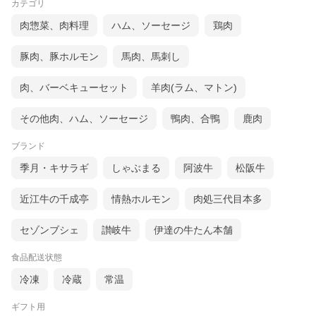
カテゴリ
肉惣菜、肉料理
ハム、ソーセージ
鶏肉
●松阪牛のお中元、お歳暮、年末年始の店頭販売と地方発送につい
て
豚肉、豚ホルモン
馬肉、馬刺し
お中元、お歳暮、年末年始は一年のうちで一番忙しい時期になり
ます。
肉、バーベキューセット
羊肉(ラム、マトン)
松阪まるよしと致しましても松阪牛の在庫、商品管理など徹底し
ておりますが、一日に製造加工出来る数も限られている為、 売り
切れとなる場合もございます。あらかじめご了承下さい。
その他肉、ハム、ソーセージ
鴨肉、合鴨
鹿肉
●松阪牛レストランについて
直営レストランでは看板メニューの松阪牛ビフテキ（ステーキ）
ブランド
をはじめ、松阪牛霜降りロース肉を 使ったすき焼き、しゃぶしゃ
季月・キサラギ
しゃぶまる
阿波牛
松阪牛
ぶ、あみ焼き、焼肉 ハンバーグなどの代表的な伝統料理から 松阪
牛肉鍋（牛鍋）、お子様ランチ、松阪牛のホルモンを使ったもつ
鍋などの ご当地グルメなど様々なメニューがお気軽にお食事して
近江牛の千成亭
情熱ホルモン
肉処三代目本多
いただけます。
また忘新年会や歓送迎会などの各種宴会にも対応しており、ゆっ
くりと個室で松阪牛を 味わいたい方へは会席コース（ディナー限
セゾンブシェ
讃岐牛
伊達の牛たん本舗
定）もございます。
食品配送状態
●各種ギフト対応
松坂牛専門店まるよしのカタログギフトは 母の日 父の日 敬老の
冷凍
冷蔵
常温
日などギフトシーン合わせた最適な商品をご用意しています。
御中元 お中元 御歳暮 お歳暮 内祝 母の日 父の日 御礼 誕生日 記念
品 景品 贈答品 ギフト カタログ プレゼント 贈答品 お返し お礼 御
ギフト用