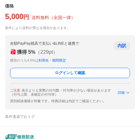
価格
5,000
円
送料無料
（
全国一律
）
条件により送料が異なる場合があります。
全額PayPay残高で支払い&LINEと連携で
内訳
獲得
5
%
（
229
pt）
獲得のうち4.5%は
利用先・期間限定
ログインして確認
ご注意
表示よりも実際の付与数・付与率が少ない場合があります
詳細
（付与上限、未確定の付与等）
原則税抜価格が対象です。特典詳細は内訳でご確認ください。
条件達成でおトク