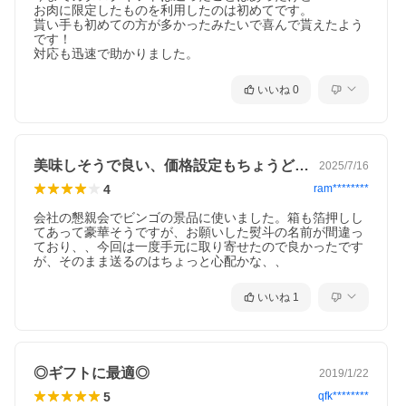
お肉に限定したものを利用したのは初めてです。

貰い手も初めての方が多かったみたいで喜んで貰えたよう
です！

対応も迅速で助かりました。
いいね
0
美味しそうで良い、価格設定もちょうどいい
2025/7/16
4
ram********
会社の懇親会でビンゴの景品に使いました。箱も箔押しし
てあって豪華そうですが、お願いした熨斗の名前が間違っ
ており、、今回は一度手元に取り寄せたので良かったです
が、そのまま送るのはちょっと心配かな、、
いいね
1
◎ギフトに最適◎
2019/1/22
5
qfk********