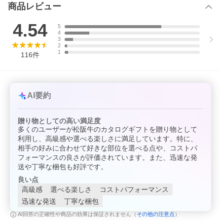
同梱について
商品レビュー
●ご予算に応じて別のタイプもございます。
4.54
5
※12月〜2月は出荷が大変混み合います為、引換商品のお届けが非
4
常に遅れますことをご了承ください。
3
2
※12月中の引換受付は、12/10締切（当日消印有効）とさせていた
1
116
件
だきます。
（お届けのカタログギフトの中に同様のお知らせを入れさせて頂
いております。）
AI要約
贈り物としての高い満足度
多くのユーザーが松阪牛のカタログギフトを贈り物として
利用し、高級感や選べる楽しさに満足しています。特に、
相手の好みに合わせて好きな部位を選べる点や、コストパ
フォーマンスの良さが評価されています。また、迅速な発
送や丁寧な梱包も好評です。
良い点
高級感
選べる楽しさ
コストパフォーマンス
迅速な発送
丁寧な梱包
その他の注意点
AI回答の正確性や商品の効果は保証されません（
）