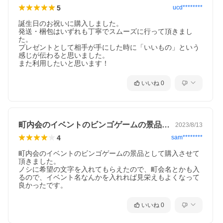
5
ucd********
誕生日のお祝いに購入しました。

発送・梱包はいずれも丁寧でスムーズに行って頂きまし
た。

プレゼントとして相手が手にした時に「いいもの」という
感じが伝わると思いました。

また利用したいと思います！
いいね
0
町内会のイベントのビンゴゲームの景品と…
2023/8/13
4
sam********
町内会のイベントのビンゴゲームの景品として購入させて
頂きました。

ノシに希望の文字を入れてもらえたので、町会名とかも入
るので、イベント名なんかを入れれば見栄えもよくなって
良かったです。
いいね
0