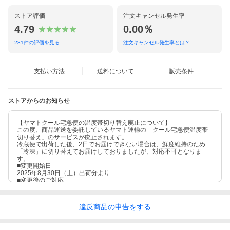
ストア評価
注文キャンセル発生率
4.79
0.00％
281
件の評価を見る
注文キャンセル発生率とは？
支払い方法
送料について
販売条件
ストアからのお知らせ
【ヤマトクール宅急便の温度帯切り替え廃止について】
この度、商品運送を委託しているヤマト運輸の「クール宅急便温度帯
切り替え」のサービスが廃止されます。
冷蔵便で出荷した後、2日でお届けできない場合は、鮮度維持のため
「冷凍」に切り替えてお届けしておりましたが、対応不可となりま
す。
■変更開始日
2025年8月30日（土）出荷分より
■変更後のご対応
精肉商品はすべて「冷凍」出荷になります
違反
商品の
申告をする