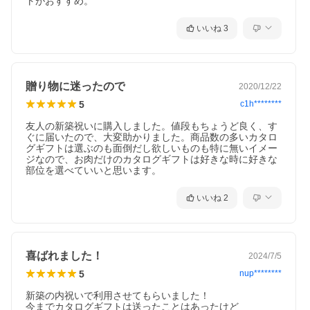
トがおすすめ。
いいね
3
贈り物に迷ったので
2020/12/22
5
c1h********
友人の新築祝いに購入しました。値段もちょうど良く、す
ぐに届いたので、大変助かりました。商品数の多いカタロ
グギフトは選ぶのも面倒だし欲しいものも特に無いイメー
ジなので、お肉だけのカタログギフトは好きな時に好きな
部位を選べていいと思います。
いいね
2
喜ばれました！
2024/7/5
5
nup********
新築の内祝いで利用させてもらいました！

今までカタログギフトは送ったことはあったけど
