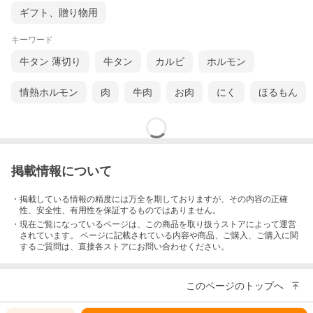
礼 ごあいさつ ご挨拶 御挨拶 内祝 内祝い お祝い返し 記念日 誕生
日 お誕生日 父の日 母の日 敬老の日 記念品 ウェディングギフト
ギフト、贈り物用
ブライダルギフト 引き出物 引出物 結婚引き出物 結婚引出物 結婚
内祝い 出産内祝い 命名内祝い 入園内祝い 入学内祝い 卒園内祝い
キーワード
卒業内祝い 就職内祝い 新築内祝い 引越し内祝い 快気内祝い 開店
内祝い 二次会 披露宴 お祝い 御祝 結婚式 結婚祝い 出産祝い 初節
牛タン 薄切り
牛タン
カルビ
ホルモン
句 七五三 入園祝い 入学祝い 卒園祝い 卒業祝い 成人式 就職祝い
昇進祝い 新築祝い 上棟祝い 引越し祝い 開店祝い 退職祝い 快気祝
い 全快祝い 還暦祝い 結婚記念日 お見舞い お見舞御礼 引越し 引
情熱ホルモン
肉
牛肉
お肉
にく
ほるもん
越しご挨拶 卒業記念品 コンペ景品 賞品
掲載情報について
・掲載している情報の精度には万全を期しておりますが、その内容の正確
性、安全性、有用性を保証するものではありません。
・現在ご覧になっているページは、この
商品
を取り扱うストアによって運営
されています。 ページに記載されている内容
や商品、ご購入
、ご購入に関
するご質問は、直接各ストアにお問い合わせください。
このページのトップへ