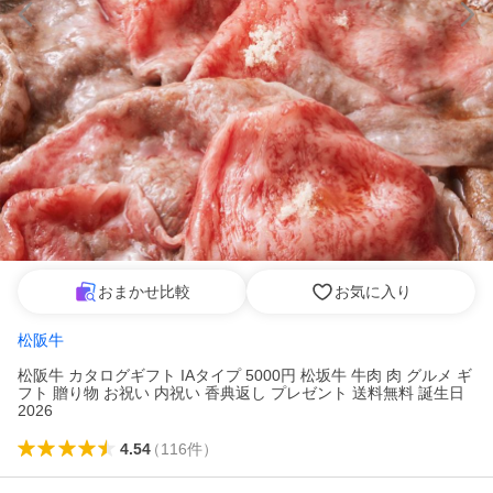
おまかせ比較
お気に入り
松阪牛
松阪牛 カタログギフト IAタイプ 5000円 松坂牛 牛肉 肉 グルメ ギ
フト 贈り物 お祝い 内祝い 香典返し プレゼント 送料無料 誕生日
2026
4.54
（
116
件
）