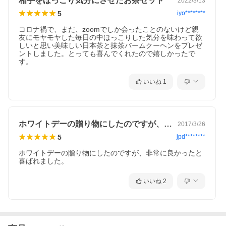
相手をほっこり気分にさせたお茶セット
2022/3/13
5
iyo********
コロナ禍で、まだ、zoomでしか会ったことのないけど親
友にモヤモヤした毎日の中ほっこりした気分を味わって欲
しいと思い美味しい日本茶と抹茶バームクーヘンをプレゼ
日本ギフト大賞は、日本人の心に宿る温かさを形にし、日本中の
ントしました。とっても喜んでくれたので嬉しかったで
文化と産業を豊かにしていくために創設されました。
す。
「抹茶バウムクーヘンとお茶の詰合せ」は、商品の独自性、創造
いいね
1
性、社会性を認めていただきました！
※こちらの商品は7・8月のみクール便（冷蔵便）で発送いたしま
す。
ホワイトデーの贈り物にしたのですが、非…
2017/3/26
5
jpd********
ホワイトデーの贈り物にしたのですが、非常に良かったと
喜ばれました。
いいね
2