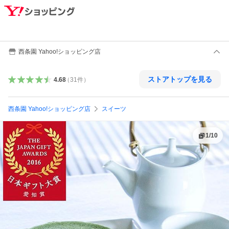
西条園 Yahoo!ショッピング店
ストアトップを見る
4.68
（
31
件
）
西条園 Yahoo!ショッピング店
スイーツ
1
/
10