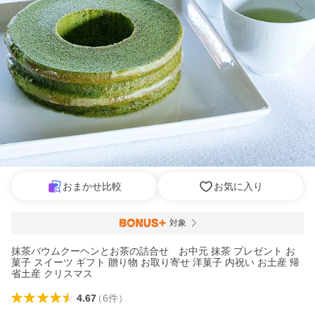
おまかせ比較
お気に入り
対象
抹茶バウムクーヘンとお茶の詰合せ お中元 抹茶 プレゼント お
菓子 スイーツ ギフト 贈り物 お取り寄せ 洋菓子 内祝い お土産 帰
省土産 クリスマス
4.67
（
6
件
）