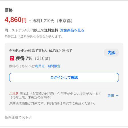
価格
4,860
円
+ 送料
1,210
円
（
東京都
）
同一ストア6,480円以上で
送料無料
対象商品を見る
条件により送料が異なる場合があります。
全額PayPay残高で支払い&LINEと連携で
内訳
獲得
7
%
（
316
pt）
獲得のうち6.5%は
利用先・期間限定
ログインして確認
ご注意
表示よりも実際の付与数・付与率が少ない場合があります
詳細
（付与上限、未確定の付与等）
原則税抜価格が対象です。特典詳細は内訳でご確認ください。
条件達成でおトク