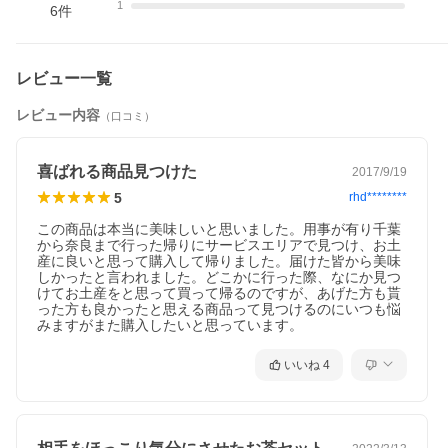
1
6
件
レビュー一覧
レビュー内容
（口コミ）
喜ばれる商品見つけた
2017/9/19
5
rhd********
この商品は本当に美味しいと思いました。用事が有り千葉
から奈良まで行った帰りにサービスエリアで見つけ、お土
産に良いと思って購入して帰りました。届けた皆から美味
しかったと言われました。どこかに行った際、なにか見つ
けてお土産をと思って買って帰るのですが、あげた方も貰
った方も良かったと思える商品って見つけるのにいつも悩
みますがまた購入したいと思っています。
いいね
4