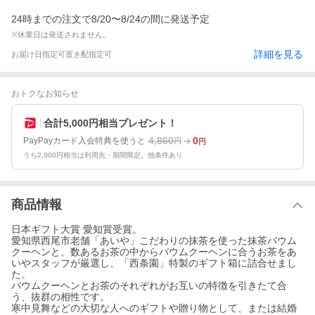
24時までの注文で8/20〜8/24の間に発送予定
※休業日は発送されません。
詳細を見る
お届け日指定可
置き配指定可
おトクなお知らせ
合計5,000円相当プレゼント！
4,860
0
PayPayカード入会特典を使うと
円
円
うち2,000円相当は利用先・期間限定。他条件あり
商品情報
日本ギフト大賞 愛知賞受賞。
愛知県西尾市老舗「あいや」こだわりの抹茶を使った抹茶バウム
クーヘンと、数あるお茶の中からバウムクーヘンに合うお茶をあ
いやスタッフが厳選し、「西条園」特製のギフト箱に詰合せまし
た。
バウムクーヘンとお茶のそれぞれがお互いの特徴を引きたて合
う、抜群の相性です。
寒中見舞などの大切な人へのギフトや贈り物として、または結婚