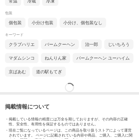
常温
冷蔵
冷凍
包装
個包装
小分け包装
小分け、個包装なし
キーワード
クラブハリエ
バームクーヘン
治一郎
じいちろう
マダムシンコ
ねんりん家
バームクーヘン ユーハイム
京ばあむ
道の駅もてぎ
掲載情報について
・掲載している情報の精度には万全を期しておりますが、その内容の正確
性、安全性、有用性を保証するものではありません。
・現在ご覧になっているページは、この
商品
を取り扱うストアによって運営
されています。 ページに記載されている内容
や商品、ご購入
、ご購入に関