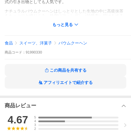
式の引き出物としても人気です。
ナチュラルバウムクーヘンはしっとりとした生地の中に高級抹茶
をたっぷりと練りこみ、外側にフォンダン（砂糖衣）掛けをする
ことで苦味・風味・甘みをしっかりと感じられる、丁寧に仕上げ
もっと見る
られた上品な大人のスイーツです。
「抹茶バウムクーヘン」
内容量：1個
食品
スイーツ、洋菓子
バウムクーヘン
賞味期限：25日程度
アレルギー：卵、乳、大豆、大豆
商品
コード：
91990330
保存方法：涼しい場所に保存し、高温多湿は避けて下さい。
「煎茶(深道)」
内容量：200g
この商品を共有する
原材料名：茶（国産）
外箱サイズ：287(W)×174(D)×87(H)mm
アフィリエイトで紹介する
備考：※この商品は常温便にて発送いたします。
7〜9月のみ冷蔵便で発送いたします
【2026年 ギフト】お供え、お中元、、お歳暮、スイーツ、お茶の
ギフトセットをご用意しました。
商品レビュー
4.67
5
4
3
2