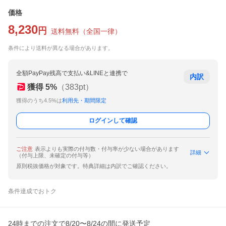
価格
8,230
円
送料無料
（
全国一律
）
条件により送料が異なる場合があります。
全額PayPay残高で支払い&LINEと連携で
内訳
獲得
5
%
（
383
pt）
獲得のうち4.5%は
利用先・期間限定
ログインして確認
ご注意
表示よりも実際の付与数・付与率が少ない場合があります
詳細
（付与上限、未確定の付与等）
原則税抜価格が対象です。特典詳細は内訳でご確認ください。
条件達成でおトク
24時までの注文で8/20〜8/24の間に発送予定