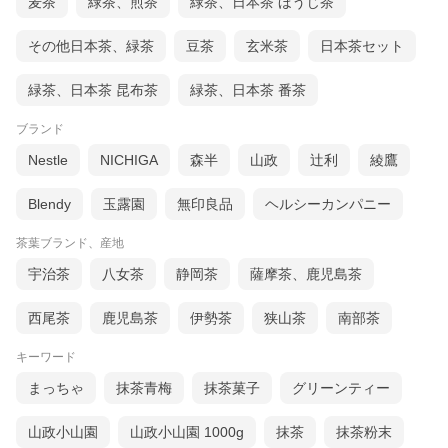
麦茶
緑茶、煎茶
緑茶、日本茶 ほうじ茶
その他日本茶、緑茶
豆茶
玄米茶
日本茶セット
緑茶、日本茶 昆布茶
緑茶、日本茶 番茶
ブランド
Nestle
NICHIGA
森半
山政
辻利
綾鷹
Blendy
玉露園
無印良品
ヘルシーカンパニー
茶葉ブランド、産地
宇治茶
八女茶
静岡茶
薩摩茶、鹿児島茶
西尾茶
鹿児島茶
伊勢茶
狭山茶
南部茶
キーワード
まっちゃ
抹茶青梅
抹茶菓子
グリーンティー
山政小山園
山政小山園 1000g
抹茶
抹茶粉末