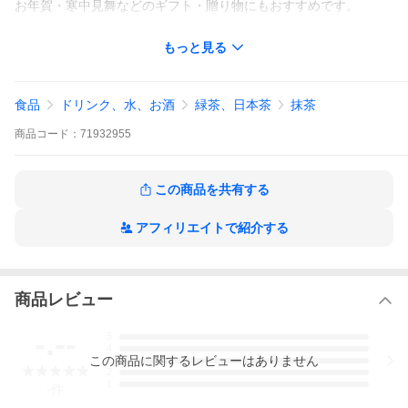
お年賀・寒中見舞などのギフト・贈り物にもおすすめです。
もっと見る
原材料：茶(国産)
内容量：20ｇ
賞味期限：150日間
保存方法：完全密封の缶詰めですのでそのまま冷蔵庫にて保管下
食品
ドリンク、水、お酒
緑茶、日本茶
抹茶
さい。
または、高温多湿を避けて保存下さい。
商品
コード：
71932955
開封後はなるべく早くお召し上がり下さい。
サイズ： 缶/20ｇ
【2026年 ギフト】お供え、お盆、夏ギフト、お中元、敬老の日、
この商品を共有する
お歳暮、誕生日に人気の食べ物。お取り寄せ和菓子・お取り寄せ
グルメ・スイーツ、お茶のギフトセットをご用意しました。日本
一の抹茶の里、西尾の老舗茶舗が自信をもっておすすめする商品
アフィリエイトで紹介する
をぜひお贈りください。
商品レビュー
-.--
5
4
この
商品
に関するレビューはありません
3
2
1
-
件