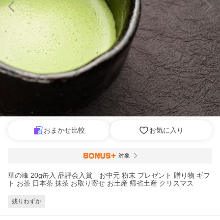
おまかせ比較
お気に入り
対象
華の峰 20g缶入 品評会入賞 お中元 粉末 プレゼント 贈り物 ギフ
ト お茶 日本茶 抹茶 お取り寄せ お土産 帰省土産 クリスマス
残りわずか