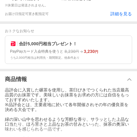
※休業日は発送されません。
詳細を見る
お届け日指定可
置き配指定可
おトクなお知らせ
合計5,000円相当プレゼント！
8,230
3,230
PayPayカード入会特典を使うと
円
円
うち2,000円相当は利用先・期間限定。他条件あり
商品情報
品評会に入賞した碾茶を使用し、茶臼びきでつくられた当店最高
品質のお抹茶です。美味しいお抹茶をお求めの方には自信をもっ
ておすすめいたします。
※品評会とは、主要産地に於いて各年開催されその年の優良茶を
決める大会です。
緑の深い山中を思わせるような芳醇な香り、サラッとした上品な
口当たり、ほろ苦さと上品なお茶の甘みといった、抹茶の奥深い
味わいを感じられる一品です。