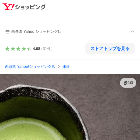
西条園 Yahoo!ショッピング店
ストアトップを見る
4.68
（
31
件
）
西条園 Yahoo!ショッピング店
抹茶
1
/
3