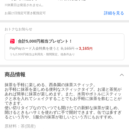
※休業日は発送されません。
詳細を見る
お届け日指定可
置き配指定可
おトクなお知らせ
合計5,000円相当プレゼント！
8,165
3,165
PayPayカード入会特典を使うと
円
円
うち2,000円相当は利用先・期間限定。他条件あり
商品情報
抹茶を手軽に楽しめる、西条園の抹茶スティック。
お手軽に抹茶を楽しめる便利なスティックタイプ。お湯と茶筅が
あれば簡単に抹茶が楽しめます。また、水筒やボトルにスティッ
クと水を入れてシェイクすることでもお手軽に抹茶を飲むことが
できます。
使い切りタイプなのでいつでも開けたての新鮮な抹茶が楽しめ、
開けるときもハサミを使わずに手で開封できます。缶では多すぎ
るという方や、1服分の抹茶が欲しいという方にもおすすめ。
原材料：茶(国産)