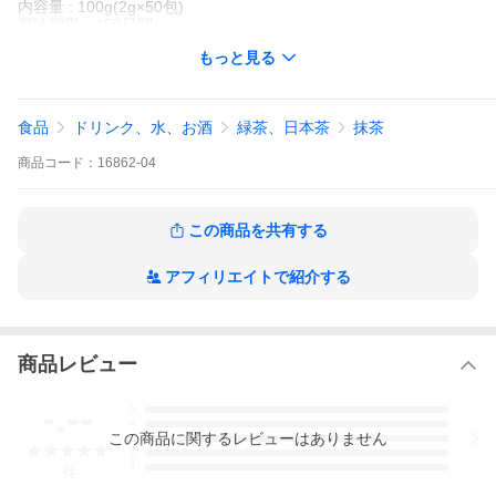
内容量 : 100g(2g×50包)
賞味期限：150日間
保存方法：高温多湿を避けて保存下さい。
もっと見る
開封後はなるべく早くお召し上がり下さい。
【2026年 ギフト】お供え、お盆、夏ギフト、お中元、敬老の日、
食品
ドリンク、水、お酒
緑茶、日本茶
抹茶
お歳暮、誕生日に人気の食べ物。お取り寄せ和菓子・お取り寄せ
グルメ・スイーツ、お茶のギフトセットをご用意しました。日本
商品
コード：
16862-04
一の抹茶の里、西尾の老舗茶舗が自信をもっておすすめする商品
をぜひお贈りください。
この商品を共有する
アフィリエイトで紹介する
商品レビュー
-.--
5
4
この
商品
に関するレビューはありません
3
2
日本ギフト大賞商品取扱店
1
-
件