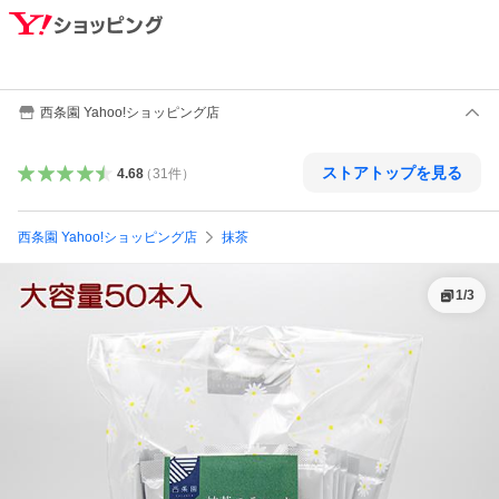
西条園 Yahoo!ショッピング店
ストアトップを見る
4.68
（
31
件
）
西条園 Yahoo!ショッピング店
抹茶
1
/
3