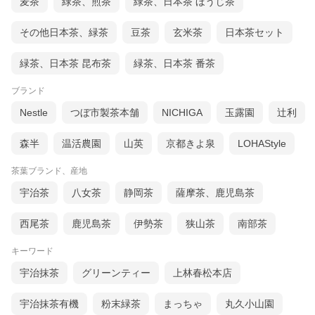
麦茶
緑茶、煎茶
緑茶、日本茶 ほうじ茶
その他日本茶、緑茶
豆茶
玄米茶
日本茶セット
緑茶、日本茶 昆布茶
緑茶、日本茶 番茶
ブランド
Nestle
つぼ市製茶本舗
NICHIGA
玉露園
辻利
森半
温活農園
山英
京都きよ泉
LOHAStyle
茶葉ブランド、産地
宇治茶
八女茶
静岡茶
薩摩茶、鹿児島茶
西尾茶
鹿児島茶
伊勢茶
狭山茶
南部茶
キーワード
宇治抹茶
グリーンティー
上林春松本店
宇治抹茶有機
粉末緑茶
まっちゃ
丸久小山園