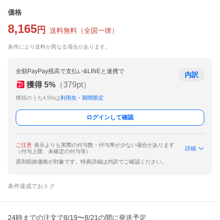
価格
8,165
円
送料無料
（
全国一律
）
条件により送料が異なる場合があります。
全額PayPay残高で支払い&LINEと連携で
内訳
獲得
5
%
（
379
pt）
獲得のうち4.5%は
利用先・期間限定
ログインして確認
ご注意
表示よりも実際の付与数・付与率が少ない場合があります
詳細
（付与上限、未確定の付与等）
原則税抜価格が対象です。特典詳細は内訳でご確認ください。
条件達成でおトク
24時までの注文で8/19〜8/21の間に発送予定