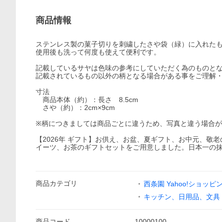
商品情報
ステンレス製の菓子切りを刺繍したさや袋（緑）に入れた
使用後も洗って何度も使えて便利です。
記載しているサヤは色味の参考にしていただく為のものと
記載されているもの以外の柄となる場合がある事をご理解
寸法
商品本体（約）：長さ 8.5cm
さや（約）：2cm×9cm
※柄につきましては商品ごとに違うため、写真と違う場合
【2026年 ギフト】お供え、お盆、夏ギフト、お中元、
イーツ、お茶のギフトセットをご用意しました。日本一の
商品
カテゴリ
西条園 Yahoo!ショッピ
キッチン、日用品、文具
商品
コード
10000100