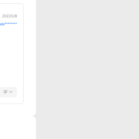
2022/1/8
viv********