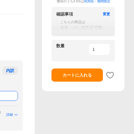
獲得のうち4.5%は
利用先・期間限定
確認事項
変更
こちらの商品は
包装・のし対応不可商品
となります
数量
内訳
カートに入れる
付
詳細