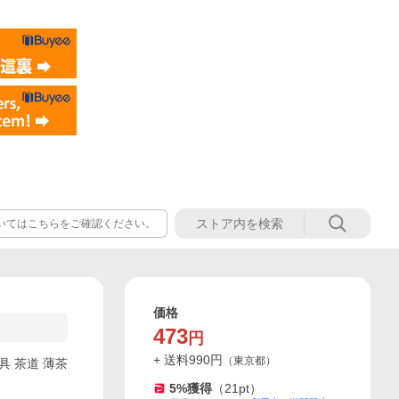
いてはこちらをご確認ください。
価格
473
円
+ 送料
990
円
（
東京都
）
具 茶道 薄茶
5
%獲得
（
21
pt）