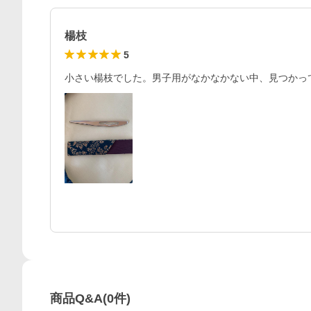
楊枝
5
商品Q&A
(
0
件)