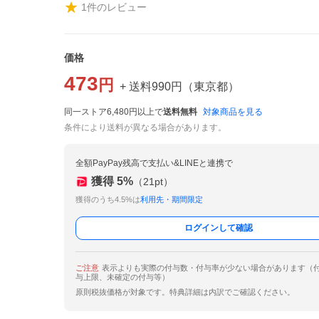
1
件のレビュー
価格
473
円
+ 送料
990
円
（
東京都
）
同一ストア6,480円以上で
送料無料
対象商品を見る
条件により送料が異なる場合があります。
全額PayPay残高で支払い&LINEと連携で
獲得
5
%
（
21
pt）
獲得のうち4.5%は
利用先・期間限定
ログインして確認
ご注意
表示よりも実際の付与数・付与率が少ない場合があります（
与上限、未確定の付与等）
原則税抜価格が対象です。特典詳細は内訳でご確認ください。