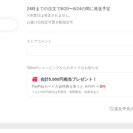
24時までの注文で8/20〜8/24の間に発送予定
※休業日は発送されません。
お届け日指定可
置き配指定可
ストアコメント
Yahoo!ショッピングからのオトクなお知らせ
合計5,000円相当プレゼント！
473
0
PayPayカード入会特典を使うと
円
円
うち2,000円相当は利用先・期間限定。他条件あり
違反申告