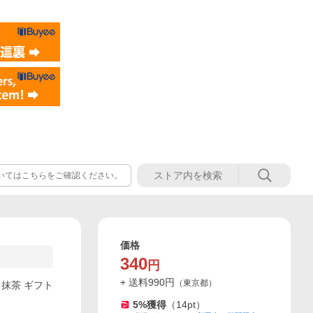
いてはこちらをご確認ください。
価格
340
円
+ 送料
990
円
（
東京都
）
 抹茶 ギフト
5
%獲得
（
14
pt）