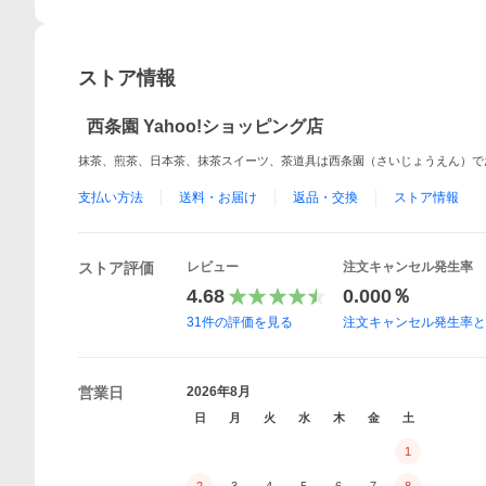
ストア情報
西条園 Yahoo!ショッピング店
抹茶、煎茶、日本茶、抹茶スイーツ、茶道具は西条園（さいじょうえん）で
支払い方法
送料・お届け
返品・交換
ストア情報
ストア評価
レビュー
注文キャンセル発生率
4.68
0.000％
31
件の評価を見る
注文キャンセル発生率
営業日
2026年8月
日
月
火
水
木
金
土
1
2
3
4
5
6
7
8