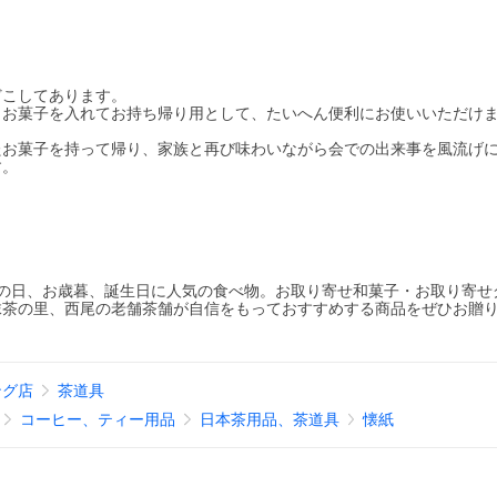
どこしてあります。
、お菓子を入れてお持ち帰り用として、たいへん便利にお使いいただけ
たお菓子を持って帰り、家族と再び味わいながら会での出来事を風流げ
す。
敬老の日、お歳暮、誕生日に人気の食べ物。お取り寄せ和菓子・お取り寄せ
抹茶の里、西尾の老舗茶舗が自信をもっておすすめする商品をぜひお贈
ング店
茶道具
コーヒー、ティー用品
日本茶用品、茶道具
懐紙