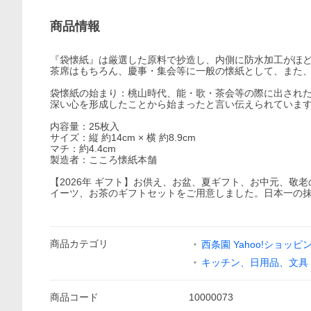
商品情報
『袋懐紙』は厳選した原料で抄造し、内側に防水加工がほ
茶席はもちろん、慶事・集会等に一般の懐紙として、また
袋懐紙の始まり：桃山時代、能・歌・茶会等の際に出され
深い心を形成したことから始まったと言い伝えられていま
内容量：25枚入
サイズ：縦 約14cm × 横 約8.9cm
マチ：約4.4cm
製造者：こころ懐紙本舗
【2026年 ギフト】お供え、お盆、夏ギフト、お中元、
イーツ、お茶のギフトセットをご用意しました。日本一の
商品
カテゴリ
西条園 Yahoo!ショッピ
キッチン、日用品、文具
商品
コード
10000073