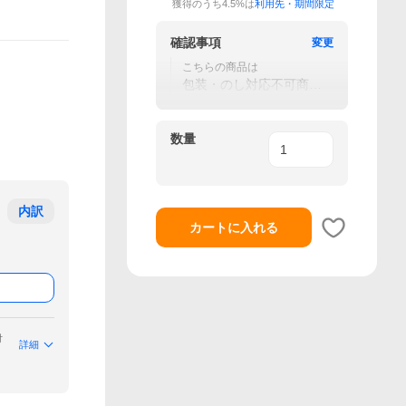
獲得のうち4.5%は
利用先・期間限定
確認事項
変更
こちらの商品は
包装・のし対応不可商品
となります
数量
内訳
カートに入れる
付
詳細