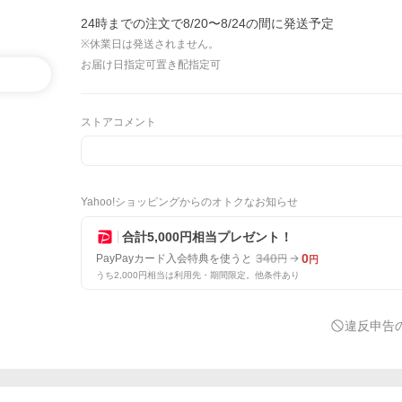
24時までの注文で8/20〜8/24の間に発送予定
※休業日は発送されません。
お届け日指定可
置き配指定可
ストアコメント
Yahoo!ショッピングからのオトクなお知らせ
合計5,000円相当プレゼント！
340
0
PayPayカード入会特典を使うと
円
円
うち2,000円相当は利用先・期間限定。他条件あり
違反申告