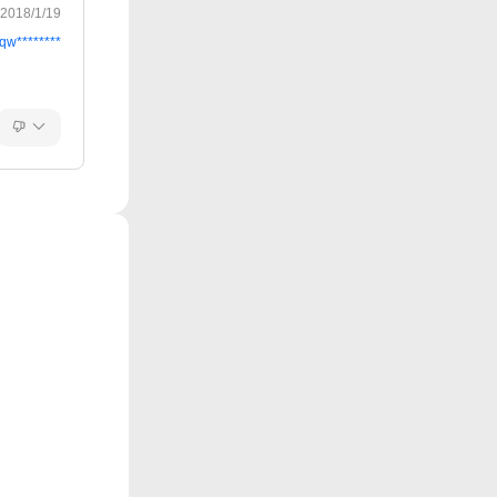
2018/1/19
rqw********