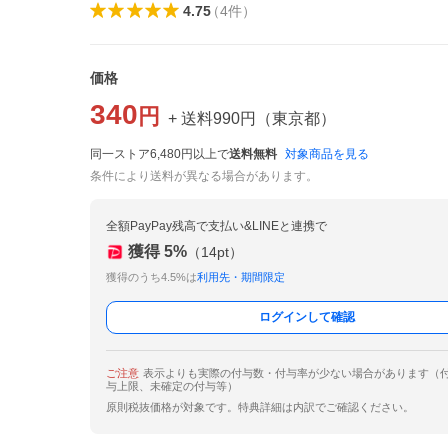
4.75
（
4
件
）
価格
340
円
+ 送料
990
円
（
東京都
）
同一ストア6,480円以上で
送料無料
対象商品を見る
条件により送料が異なる場合があります。
全額PayPay残高で支払い&LINEと連携で
獲得
5
%
（
14
pt）
獲得のうち4.5%は
利用先・期間限定
ログインして確認
ご注意
表示よりも実際の付与数・付与率が少ない場合があります（
与上限、未確定の付与等）
原則税抜価格が対象です。特典詳細は内訳でご確認ください。