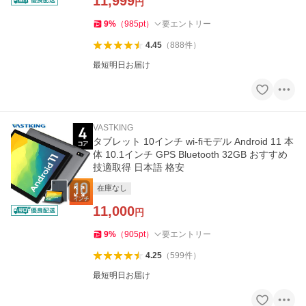
11,999
円
9
%
（
985
pt
）
要エントリー
4.45
（
888
件
）
最短明日お届け
VASTKING
タブレット 10インチ wi-fiモデル Android 11 本
体 10.1インチ GPS Bluetooth 32GB おすすめ
技適取得 日本語 格安
在庫なし
11,000
円
9
%
（
905
pt
）
要エントリー
4.25
（
599
件
）
最短明日お届け