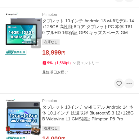
Plimpton
タブレット 10インチ Android 13 wi-fiモデル 14
+128GB 高性能 8コア タブレットPC 本体 T61
0 フルHD 1年保証 GPS キッズスペース GMS
認証済 Widevine L1
在庫なし
18,999
円
9
%
（
1,560
pt
）
要エントリー
最短明日お届け
Plimpton
タブレット 10インチ wi-fiモデル Android 14 本
体 10.1インチ 技適取得 Bluetooth5.3 12+128G
B Widevine L1 GMS認証 Plimpton P8 Pro
在庫なし
14,000