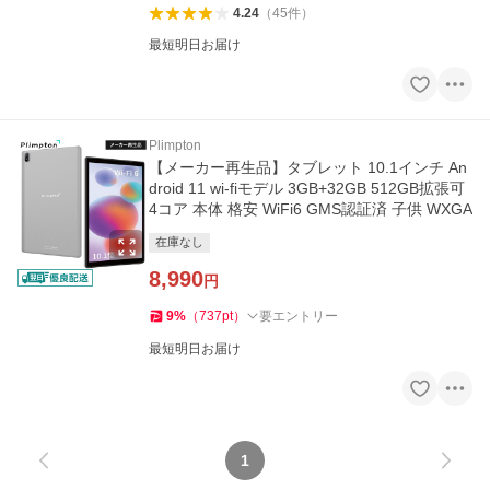
4.24
（
45
件
）
最短明日お届け
Plimpton
【メーカー再生品】タブレット 10.1インチ An
droid 11 wi-fiモデル 3GB+32GB 512GB拡張可
4コア 本体 格安 WiFi6 GMS認証済 子供 WXGA
在庫なし
8,990
円
9
%
（
737
pt
）
要エントリー
最短明日お届け
1