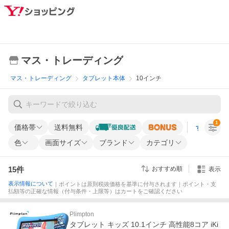
マス・トレーディング
マス・トレーディング
タブレット本体
10インチ
1
価格帯
送料無料
すべての条
色
画面サイズ
ブランド
カテゴリ
15
件
おすすめ順
表示
表示情報について
｜ポイントは原則税抜価格を基準に付与されます｜ポイント・支
払額等の正確な情報（付与条件・上限等）はカートをご確認ください
Plimpton
タブレット キッズ 10.1インチ 高性能8コア iKi