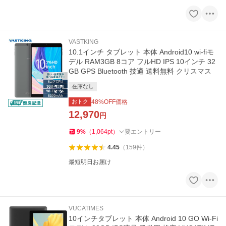
VASTKING
10.1インチ タブレット 本体 Android10 wi-fiモ
デル RAM3GB 8コア フルHD IPS 10インチ 32
GB GPS Bluetooth 技適 送料無料 クリスマス
在庫なし
おトク
48
%OFF価格
12,970
円
9
%
（
1,064
pt
）
要エントリー
4.45
（
159
件
）
最短明日お届け
VUCATIMES
10インチタブレット 本体 Android 10 GO Wi-Fi