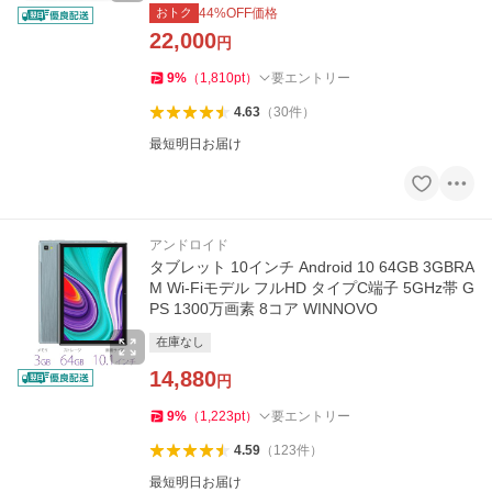
おトク
44
%OFF価格
22,000
円
9
%
（
1,810
pt
）
要エントリー
4.63
（
30
件
）
最短明日お届け
アンドロイド
タブレット 10インチ Android 10 64GB 3GBRA
M Wi-Fiモデル フルHD タイプC端子 5GHz帯 G
PS 1300万画素 8コア WINNOVO
在庫なし
14,880
円
9
%
（
1,223
pt
）
要エントリー
4.59
（
123
件
）
最短明日お届け