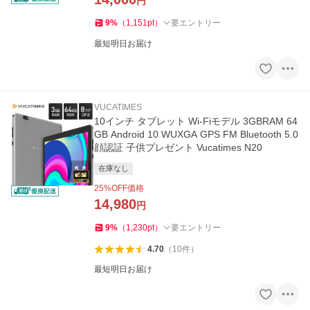
円
9
%
（
1,151
pt
）
要エントリー
最短明日お届け
VUCATIMES
10インチ タブレット Wi-Fiモデル 3GBRAM 64
GB Android 10 WUXGA GPS FM Bluetooth 5.0
顔認証 子供プレゼント Vucatimes N20
在庫なし
25
%OFF価格
14,980
円
9
%
（
1,230
pt
）
要エントリー
4.70
（
10
件
）
最短明日お届け