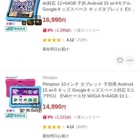
ds対応 12+64GB 子供 Android 15 wi-fiモデル
Googleキッズスペース キッズタブレット EVA
カバー付
16,990
円
9
%
（
1,395
pt
）
要エントリー
4.12
（
73
件
）
最短明日お届け
Plimpton
Plimpton 10インチ タブレット 子供用 Android
15 wi-fi キッズ Googleキッズスペース対応 5コ
アPCU EVAケース付 WXGA 9+64GB 10.1型
GMS認証
14,990
円
9
%
（
1,231
pt
）
要エントリー
4.12
（
94
件
）
最短明日お届け