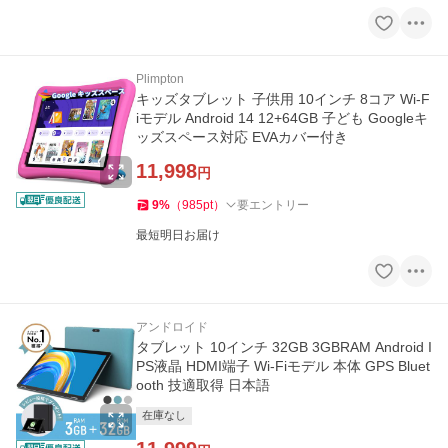
Plimpton
キッズタブレット 子供用 10インチ 8コア Wi-F
iモデル Android 14 12+64GB 子ども Googleキ
ッズスペース対応 EVAカバー付き
11,998
円
9
%
（
985
pt
）
要エントリー
最短明日お届け
アンドロイド
タブレット 10インチ 32GB 3GBRAM Android I
PS液晶 HDMI端子 Wi-Fiモデル 本体 GPS Bluet
ooth 技適取得 日本語
在庫なし