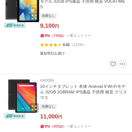
モデル 32GB IPS液晶 子供用 格安 VUCATIME
S
在庫なし
9,100
円
9
%
（
746
pt
）
要エントリー
4.42
（
132
件
）
最短明日お届け
HAOQIN
10インチタブレット 本体 Android 9 Wi-Fiモデ
ル 32GB 2GBRAM IPS液晶 子供用 格安 クリス
マス
在庫なし
11,000
円
9
%
（
905
pt
）
要エントリー