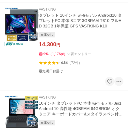
VASTKING
タブレット 10インチ wi-fiモデル Android10 タ
ブレットPC 本体 8コア 3GBRAM T610 フルH
D 32GB 1年保証 GPS VASTKING K10
在庫なし
14,300
円
9
%
（
1,176
pt
）
要エントリー
4.64
（
72
件
）
最短明日お届け
VASTKING
10インチ タブレットPC 本体 wi-fi モデル 3in1
Android 10 高性能 4GBRAM 64GBROM オク
タコア キーボードカバー&スタイラスペン付属
Vastking K10 Pro
在庫なし