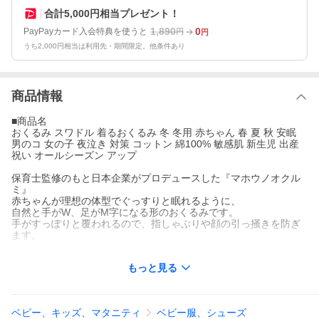
合計5,000円相当プレゼント！
1,890
0
PayPayカード入会特典を使うと
円
円
うち2,000円相当は利用先・期間限定。他条件あり
商品情報
■商品名
おくるみ スワドル 着るおくるみ 冬 冬用 赤ちゃん 春 夏 秋 安眠
男のコ 女の子 夜泣き 対策 コットン 綿100% 敏感肌 新生児 出産
祝い オールシーズン アップ
保育士監修のもと日本企業がプロデュースした『マホウノオクル
ミ』
赤ちゃんが理想の体型でぐっすりと眠れるように、
自然と手がW、足がM字になる形のおくるみです。
手がすっぽりと覆われるので、指しゃぶりや顔の引っ掻きを防ぎ
ます。
■カラー
もっと見る
ピンク イエロー ブルー オヤツ クマサン キョウリュウサン ホシ
ツミキ ピンク花柄
■サイズ(約)
ベビー、キッズ、マタニティ
ベビー服、シューズ
【S】メッシュ：丈58cm × 肩幅31cm