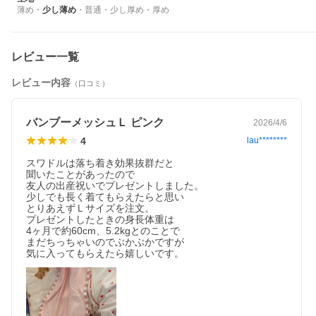
薄め
・
少し薄め
・
普通
・
少し厚め
・
厚め
レビュー一覧
レビュー内容
（口コミ）
バンブーメッシュＬ ピンク
2026/4/6
4
lau********
スワドルは落ち着き効果抜群だと

聞いたことがあったので

友人の出産祝いでプレゼントしました。

少しでも長く着てもらえたらと思い

とりあえずＬサイズを注文。

プレゼントしたときの身長体重は

4ヶ月で約60cm、5.2kgとのことで

まだちっちゃいのでぶかぶかですが

気に入ってもらえたら嬉しいです。