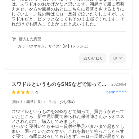
は、スワドルのおかげかなと思います。朝起きて服に着替
えさせ、夕方お風呂のあとにこちらに着替えさせるように
しています。服の時はモロー反射で泣いたりしますが、ス
ワドルだと、ビクッとなってもそのまま寝てくれます。そ
れだけでも購入してよかったと思いました。
購入した商品
カラー/クマサン、サイズ/【M】(メッシュ)
いいね
0
スワドルというものをSNSなどで知って…
2023/9/4
4
bam********
肌触り
：
非常に良い
、
生地
：
少し薄め
スワドルというものをSNSなどで知って、買おうか迷って
いたところ、新生児訪問で来られた保健師さんからオスス
メされたので、購入してみました。

せっかく寝付いてもモロー反射や手足バタバタで起きてし
まい、困っていたのですが、これを着せて抱っこしたらす
ぐ寝て、布団におろしても起きず、モロー反射が起きても