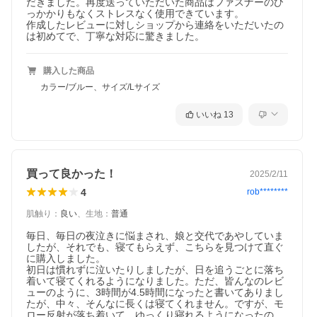
だきました。再度送っていただいた商品はファスナーのひ
っかかりもなくストレスなく使用できています。

作成したレビューに対しショップから連絡をいただいたの
は初めてで、丁寧な対応に驚きました。
購入した商品
カラー/ブルー、サイズ/Lサイズ
いいね
13
買って良かった！
2025/2/11
4
rob********
肌触り
：
良い
、
生地
：
普通
毎日、毎日の夜泣きに悩まされ、娘と交代であやしていま
したが、それでも、寝てもらえず、こちらを見つけて直ぐ
に購入しました。

初日は慣れずに泣いたりしましたが、日を追うごとに落ち
着いて寝てくれるようになりました。ただ、皆んなのレビ
ューのように、3時間が4.5時間になったと書いてありまし
たが、中々、そんなに長くは寝てくれません。ですが、モ
ロー反射が落ち着いて、ゆっくり寝れるようになったの