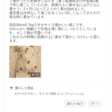
で暑かったため着せておらず（夏で猛暑続きの中肌着1枚
で常に過ごしていたため、肌着の上に着せるには子どもに
暑そう）2ヶ月になってようやく着せ始めました。

最近夜は冷房なして過ごせるくらい涼しくなってきたので
寝る時に着せています。

現在58cm5.7kgですがサイズ感がいい感じです。

やわらかい肌触りで生地も薄い割にしっかりとしていま
す。そして柄が可愛いです。

これからの時期に肌着の上に着せて寝かしつけたいと思い
ます。
0:18
購入した商品
カラー/クマサン、サイズ/【M】(バンブーメッシュ)
いいね
2