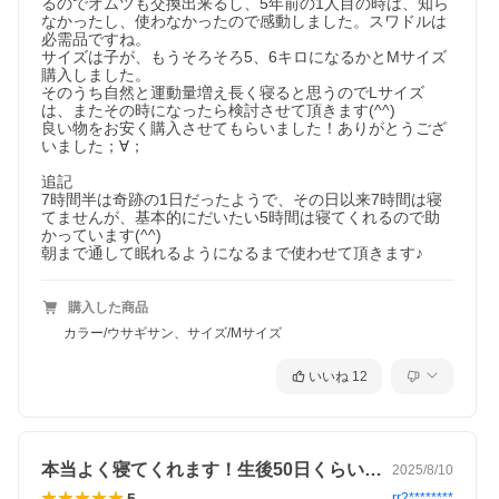
るのでオムツも交換出来るし、5年前の1人目の時は、知ら
なかったし、使わなかったので感動しました。スワドルは
必需品ですね。

サイズは子が、もうそろそろ5、6キロになるかとMサイズ
購入しました。

そのうち自然と運動量増え長く寝ると思うのでLサイズ
は、またその時になったら検討させて頂きます(^^)

良い物をお安く購入させてもらいました！ありがとうござ
いました；∀；

追記

7時間半は奇跡の1日だったようで、その日以来7時間は寝
てませんが、基本的にだいたい5時間は寝てくれるので助
かっています(^^)

朝まで通して眠れるようになるまで使わせて頂きます♪
購入した商品
カラー/ウサギサン、サイズ/Mサイズ
いいね
12
本当よく寝てくれます！生後50日くらい…
2025/8/10
5
rr2********