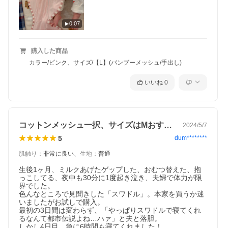
0:07
購入した商品
カラー/ピンク、サイズ/【L】(バンブーメッシュ/手出し)
いいね
0
コットンメッシュ一択、サイズはMおすすめ
2024/5/7
5
dum********
肌触り
：
非常に良い
、
生地
：
普通
生後1ヶ月、ミルクあげたゲップした、おむつ替えた、抱
っこしてる、夜中も30分に1度起き泣き、夫婦で体力が限
界でした。

色んなところで見聞きした「スワドル」。本家を買うか迷
いましたがお試しで購入。

最初の3日間は変わらず、「やっぱりスワドルで寝てくれ
るなんて都市伝説よね…ハァ」と夫と落胆。

しかし4日目。急に6時間も寝てくれました！
