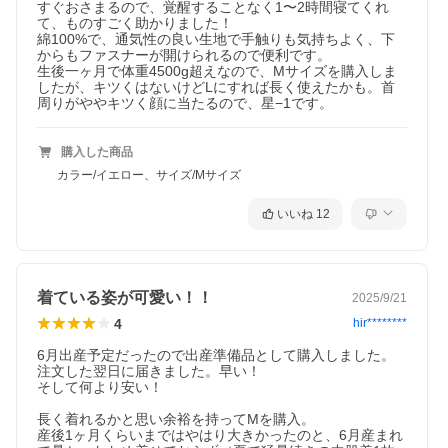
すぐおさまるので、覚醒することなく1〜2時間寝てくれ
て、ものすごく助かりました！

綿100%で、通気性の良い生地で手触りも気持ちよく、下
からもファスナーが開けられるので便利です。

生後一ヶ月で体重4500g超えなので、Mサイズを購入しま
したが、キツくはないけどLにすれば長く使えたかも。首
周りがややキツく顔に当たるので、星−1です。
購入した商品
カラー/イエロー、サイズ/Mサイズ
いいね
12
着ている姿が可愛い！！
2025/9/21
4
hir********
6月出産予定だったので出産準備品として購入しました。
注文した翌日に届きました。早い！

そして何より安い！

長く着れるかと思い余裕を持ってMを購入。

産後1ヶ月くらいまではやはり大きかったのと、6月産まれ