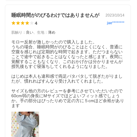
睡眠時間がのびるわけではありませんが
2023/10/14
4
jae********
肌触り
：
良い
、
生地
：
薄め
モロー反射が激しかったので購入しました。

うちの場合、睡眠時間がのびることはとくになく、普通に
空腹を感じれば定期的な時間で起きます。ただつまらない
ことで途中で起きることはなくなったと感じます。夜間に
覚醒することもなくなり、このおかげかは分かりませんが
授乳後もすぐ寝落ちしてくれるようになりました。

はじめは本人も違和感で両足バタバタして脱ぎたがりまし
たが、慣れればすんなり受け入れてくれました。

サイズも他の方のレビューを参考にさせていただいたので
60cm弱の身長にMサイズでほどよいフィット感でしょう
か。手の部分はぴったりめで足の方に５cmほど余裕があり
ます