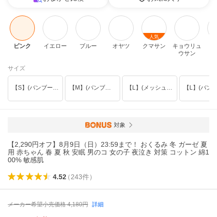
人気
ピンク
イエロー
ブルー
オヤツ
クマサン
キョウリュ
ウサン
サイズ
【S】(バンブーメッシュ)
【M】(バンブーメッシュ)
【L】(メッシュ/手出し)
対象
【2,290円オフ】8月9日（日）23:59まで！ おくるみ 冬 ガーゼ 夏
用 赤ちゃん 春 夏 秋 安眠 男のコ 女の子 夜泣き 対策 コットン 綿1
00% 敏感肌
4.52
（
243
件
）
メーカー希望小売価格
4,180
円
詳細