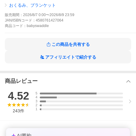
【M】メッシュ：丈61cm × 肩幅33cm
おくるみ、ブランケット
【L】メッシュ：丈71cm × 肩幅34cm
販売期間：
2026/8/7 0:00
〜
2026/8/9 23:59
■目安体重・月齢
JAN/ISBNコード：
4580761427064
【S】体重；〜5.83kg 月齢：0〜3カ月
商品
コード：
babyswaddle
【M】体重；〜7.67kg 月齢：3〜6カ月
【L】体重；〜9.09kg 月齢：6〜12カ月
■素材
この商品を共有する
メッシュ
バンブーメッシュ
ノーマル
アフィリエイトで紹介する
メッシュ/手出し
バンブーメッシュ/手出し
ノーマル/手出し
商品レビュー
※現在販売している「手を出さないタイプのLサイズ」は売り切れ
次第終了となります。
4.52
5
■生産国
4
CHINA
3
2
1
243
件
AI要約