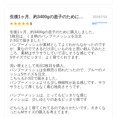
生後1ヶ月、約3400gの息子のために…
2024/7/18
5
ten********
生後1ヶ月、約3400gの息子のために購入しました。

1枚目は、くま柄のバンブーメッシュを注文

2-3日で届きました！

バンブーメッシュが素材としてよくわからなかったのです
が、夏なのでできるだけ涼しいものをと思い頼んでみたと
ころ、素材はサラサラしていて涼しそうな感じです。

Sサイズでピッタリ、よく寝てくれてます。

洗い替えとして先日2枚目を購入。

バンブーメッシュは全柄売り切れだったので、ブルーのメ
ッシュSサイズを注文。

こちらも2-3日で届きました。

バンブーメッシュよりも少し伸縮性がある感じです。サラ
サラとして厚くもなく着心地良さそうです。

バンブーメッシュは、とってもピッタリな感じ

メッシュは、少しゆとりのあるピッタリ感です

どちらもよく寝てくれてるのでありがたいです。大きくな
ったらMサイズの購入を考えてます。