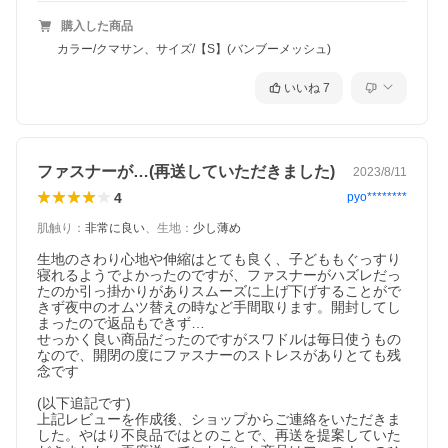
購入した商品
カラー/クマサン、サイズ/【S】(バンブーメッシュ)
いいね
7
ファスナーが…(再送していただきました)
2023/8/11
4
pyo********
肌触り
：
非常に良い
、
生地
：
少し薄め
生地のさわり心地や伸縮はとても良く、子どももぐっすり
寝れるようでよかったのですが、ファスナーがハズレだっ
たのか引っ掛かりがありスムーズに上げ下げすることがで
きず夜中のオムツ替えの時など手間取ります。開封してし
まったので返品もできず…

せっかく良い商品だったのですがスワドルは毎日使うもの
なので、開閉の度にファスナーのストレスがありとても残
念です

(以下追記です)

上記レビューを作成後、ショップからご連絡をいただきま
した。やはり不良品ではとのことで、再送を提案していた