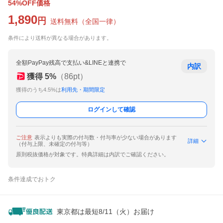
54%OFF価格
1,890
円
送料無料
（
全国一律
）
条件により送料が異なる場合があります。
全額PayPay残高で支払い&LINEと連携で
内訳
獲得
5
%
（
86
pt）
獲得のうち4.5%は
利用先・期間限定
ログインして確認
ご注意
表示よりも実際の付与数・付与率が少ない場合があります
詳細
（付与上限、未確定の付与等）
原則税抜価格が対象です。特典詳細は内訳でご確認ください。
条件達成でおトク
東京都は最短8/11（火）お届け