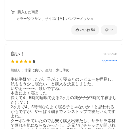
購入した商品
カラー/クマサン、サイズ/【M】バンブーメッシュ
いいね
54
良い！
2023/9/6
5
rin********
肌触り
：
非常に良い
、
生地
：
少し薄め
半信半疑でしたが、子がよく寝るとのレビューを拝見し、
私ももう少し寝たい…と購入を決意しました。

いやぁ〜〜〜、凄いですね。

本当によく寝ました！

長くて4、5時間睡眠である2ヶ月の我が子が7時間半寝まし
た(；∀；)

2ヶ月で4、5時間ならよく寝る子じゃないか！と思われる
かもですが、やっぱり朝までノンストップで寝たいんです
よね…

クーポン出ていたのでお安く購入出来たし、サラサラ素材
で蒸れも気にならなかったし、足元だけチャックが開けれ