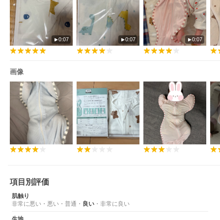
0:07
0:07
0:07
画像
項目別評価
[必読] ご注文に関する注意事項 ＞
肌触り
非常に悪い
・
悪い
・
普通
・
良い
・
非常に良い
生地