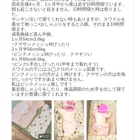
現在生後4ヶ月、1ヶ月半から夜は必ず10時間寝ています。
朝も起こさないと起きません。13時間寝た時は焦りまし
た。

ヤンヤン泣いて寝てくれない時もありますが、スワドルを
着せて抱っこ×おしゃぶりをすると入眠。そのまま10時間
寝ます。

成長曲線ど真ん中娘。

1ヶ月54cm3.8kg

↑クマサンメッシュMぴったり

2ヶ月半56cm5kg

↑ピンクメッシュMぴったり、クマキツい

4ヶ月60cm6.6kg。

↑ピンクL手出しぴったり(半年まで着れそう)

スワドルの下にはユ◯クロのメッシュ肌着です。

ピンクメッシュの方がよく伸びます。クマサンの方は生地
がしっかりですがあまり伸びません。

私はピンクメッシュ推しです！

最近指しゃぶりをしたり、体温調節のため手を出して寝て
いますが普通に寝てくれます。
0:22