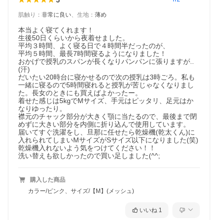
肌触り
：
非常に良い
、
生地
：
薄め
本当よく寝てくれます！

生後50日くらいから夜着せました。

平均３時間、よく寝る日で４時間半だったのが、

平均５時間、最長7時間寝るようになりました！

おかげで授乳のスパンが長くなりパンパンに張りますが..
(汗)

だいたい20時台に寝かせるので次の授乳は3時ごろ。私も
一緒に寝るので5時間寝れると授乳が苦じゃなくなりまし
た。長女のときにも買えばよかったー。

着せた感じは5kgでMサイズ、手元はピッタリ、足元はか
なりゆったり。

襟元のチャック部分が大きく顎に当たるので、最後まで閉
めずに大きい部分を内側に折り込んで使用しています。

届いてすぐ洗濯をし、旦那に任せたら乾燥機(乾太くん)に
入れられてしまいMサイズがSサイズ以下になりました(笑)
乾燥機入れないよう気をつけてください！！

洗い替えも欲しかったので買い足しました(^^;
購入した商品
カラー/ピンク、サイズ/【M】(メッシュ)
いいね
1