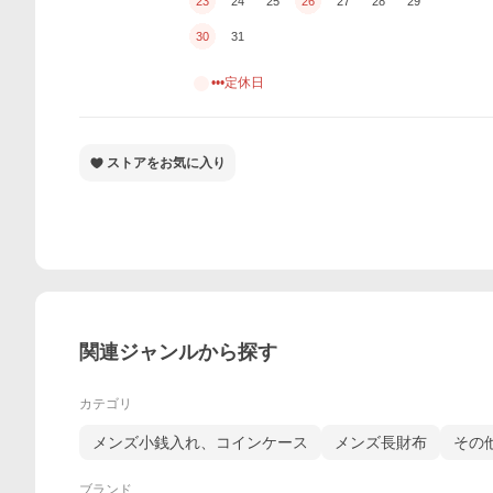
23
24
25
26
27
28
29
30
31
•••定休日
ストアをお気に入り
関連ジャンルから探す
カテゴリ
メンズ小銭入れ、コインケース
メンズ長財布
その
ブランド