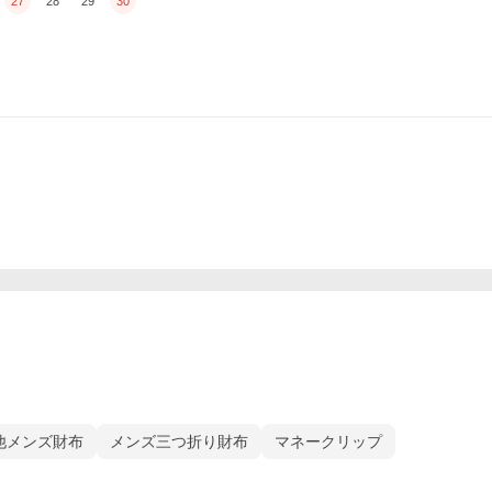
27
28
29
30
他メンズ財布
メンズ三つ折り財布
マネークリップ