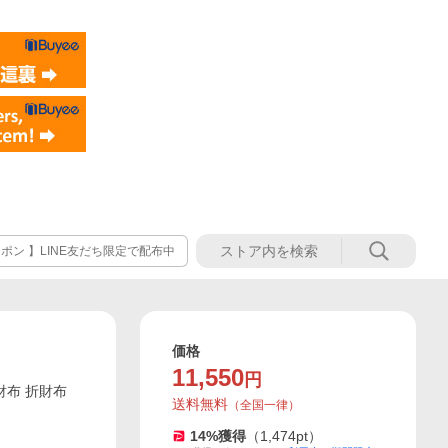
ーポン 】LINE友だち限定で配布中
価格
11,550
円
財布 折財布
送料無料
（
全国一律
）
14
%獲得
（
1,474
pt）