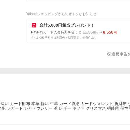
Yahoo!ショッピングからのオトクなお知らせ
合計5,000円相当プレゼント！
11,550
6,550
PayPayカード入会特典を使うと
円
円
うち2,000円相当は利用先・期間限定。他条件あり
違反申告
 カード財布 本革 軽い 牛革 カード収納 カードウォレット 折財布 
3 青木鞄 ラガード シャドウレザー 革 レザー ギフト クリスマス 機能的 個