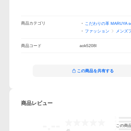
商品
カテゴリ
こだわりの革 MARUYA sel
ファッション
メンズ
商品
コード
aok5208l
この商品を共有する
商品
レビュー
5
-.--
4
この
商
3
2
-
件