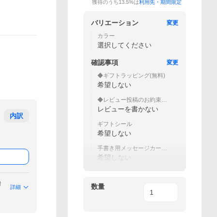
獲得のうち13.5%は
利用先・期間限定
バリエーション
変更
カラー
選択してください
確認事項
変更
◆ギフトラッピング(無料)
希望しない
◆レビュー投稿のお約束でミ
ンクオイルをプレゼント！
レビューを書かない
内訳
ギフトシール
希望しない
手書き用メッセージカード
(白紙)
希望しない
付
数量
詳細