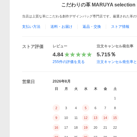
こだわりの革 MARUYA selection
当店は上質な革にこだわる創作デザインバッグ専門店です。厳選された革の
支払い方法
送料・お届け
返品・交換
ストア情報
ストア評価
レビュー
注文キャンセル発生率
4.84
5.715％
255
件の評価を見る
注文キャンセル発生率
営業日
2026年8月
日
月
火
水
木
金
土
1
2
3
4
5
6
7
8
9
10
11
12
13
14
15
16
17
18
19
20
21
22