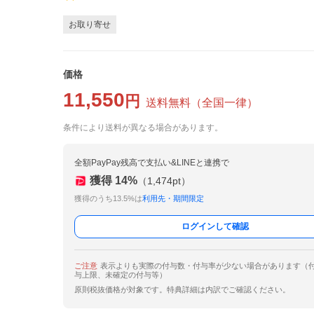
お取り寄せ
価格
11,550
円
送料無料
（
全国一律
）
条件により送料が異なる場合があります。
全額PayPay残高で支払い&LINEと連携で
獲得
14
%
（
1,474
pt）
獲得のうち13.5%は
利用先・期間限定
ログインして確認
ご注意
表示よりも実際の付与数・付与率が少ない場合があります（
与上限、未確定の付与等）
原則税抜価格が対象です。特典詳細は内訳でご確認ください。