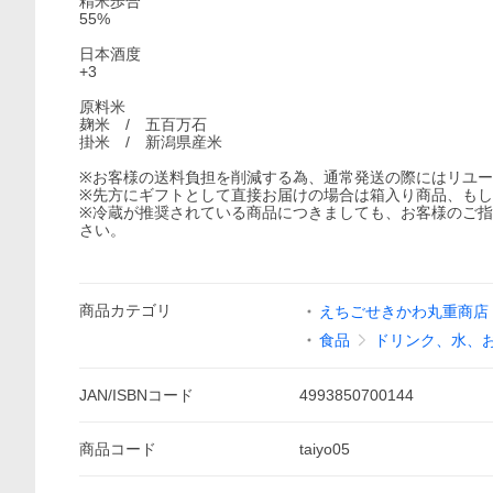
精米歩合
55%
日本酒度
+3
原料米
麹米 / 五百万石
掛米 / 新潟県産米
※お客様の送料負担を削減する為、通常発送の際にはリユ
※先方にギフトとして直接お届けの場合は箱入り商品、も
※冷蔵が推奨されている商品につきましても、お客様のご
さい。
商品
カテゴリ
えちごせきかわ丸重商店
食品
ドリンク、水、
JAN/ISBNコード
4993850700144
商品
コード
taiyo05