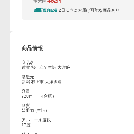
462
最安値
円
2日以内にお届け可能な商品あり
商品情報
商品名
紫雲 秋仕立て生詰 大洋盛
製造元
新潟 村上市 大洋酒造
容量
720ｍｌ（4合瓶）
酒質
普通酒 (生詰）
アルコール度数
17度