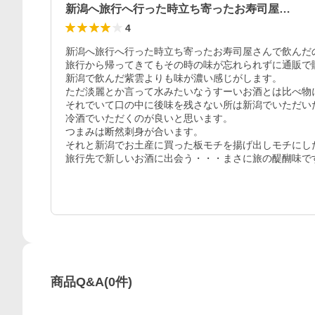
新潟へ旅行へ行った時立ち寄ったお寿司屋…
4
新潟へ旅行へ行った時立ち寄ったお寿司屋さんで飲んだの
旅行から帰ってきてもその時の味が忘れられずに通販で購
新潟で飲んだ紫雲よりも味が濃い感じがします。

ただ淡麗とか言って水みたいなうすーいお酒とは比べ物に
それでいて口の中に後味を残さない所は新潟でいただいた
冷酒でいただくのが良いと思います。

つまみは断然刺身が合います。

それと新潟でお土産に買った板モチを揚げ出しモチにし
旅行先で新しいお酒に出会う・・・まさに旅の醍醐味で
商品Q&A
(
0
件)