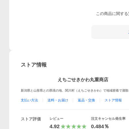
この
商品
に関する
ストア情報
えちごせきかわ丸重商店
新潟県と山形県との県境の地、関川村（えちごせきかわ）で地域密着で酒類
支払い方法
送料・お届け
返品・交換
ストア情報
ストア評価
レビュー
注文キャンセル発生率
4.92
0.484％