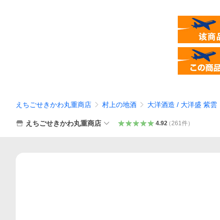
えちごせきかわ丸重商店
村上の地酒
大洋酒造 / 大洋盛 紫雲
えちごせきかわ丸重商店
4.92
（
261
件
）