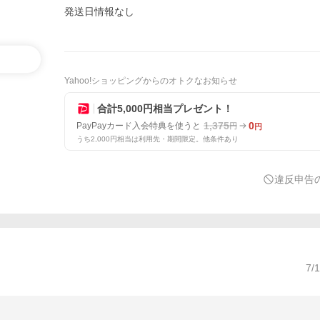
発送日情報なし
Yahoo!ショッピングからのオトクなお知らせ
合計5,000円相当プレゼント！
1,375
0
PayPayカード入会特典を使うと
円
円
うち2,000円相当は利用先・期間限定。他条件あり
違反申告
7/