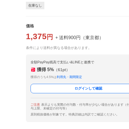
在庫なし
価格
1,375
円
+ 送料
900
円
（
東京都
）
条件により送料が異なる場合があります。
全額PayPay残高で支払い&LINEと連携で
獲得
5
%
（
61
pt）
獲得のうち4.5%は
利用先・期間限定
ログインして確認
ご注意
表示よりも実際の付与数・付与率が少ない場合があります（
与上限、未確定の付与等）
原則税抜価格が対象です。特典詳細は内訳でご確認ください。