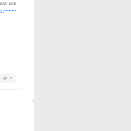
020/10/26
xcc********