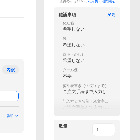
獲得のうち4.5%は
利用先・期間限定
確認事項
変更
化粧箱
希望しない
袋
希望しない
熨斗（のし）
希望しない
内訳
クール便
不要
熨斗表書き（60文字まで）
ご注文手続きで入力して
ください
記入するお名前（60文字ま
で）
ご注文手続きで入力して
ください
付
詳細
数量