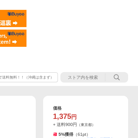
以上で送料無料！！（沖縄は含まず）
価格
1,375
円
+ 送料
900
円
（
東京都
）
5
%獲得
（
61
pt）