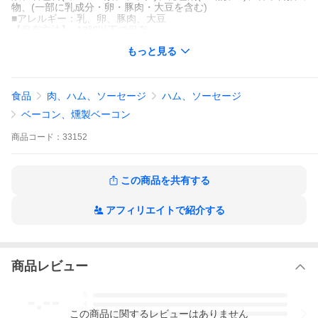
物、(一部に乳成分・卵・豚肉・大豆を含む)
■アレルギー：乳、卵、豚肉、大豆
【保存方法】−18℃以下で保存
【製造者・製造所】沖縄ハム総合食品株式会社
もっと見る
沖縄県読谷村字座喜味2822-3
【栄養成分表示】100ｇあたり 推定値
エネルギー
304kcal
たんぱく質
12.8g
食品
肉、ハム、ソーセージ
ハム、ソーセージ
脂質
25.8g
炭水化物
2.3g
ベーコン、燻製ベーコン
食塩相当量
2.2g
商品
コード：
33152
この商品を共有する
アフィリエイトで紹介する
商品レビュー
-.--
5
4
この
商品
に関するレビューはありません
3