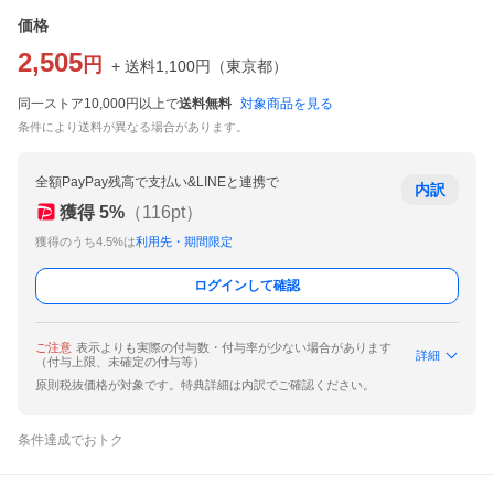
価格
2,505
円
+ 送料
1,100
円
（
東京都
）
同一ストア10,000円以上で
送料無料
対象商品を見る
条件により送料が異なる場合があります。
全額PayPay残高で支払い&LINEと連携で
内訳
獲得
5
%
（
116
pt）
獲得のうち4.5%は
利用先・期間限定
ログインして確認
ご注意
表示よりも実際の付与数・付与率が少ない場合があります
詳細
（付与上限、未確定の付与等）
原則税抜価格が対象です。特典詳細は内訳でご確認ください。
条件達成でおトク