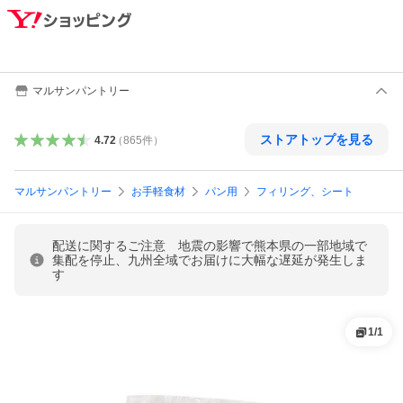
マルサンパントリー
ストアトップを見る
4.72
（
865
件
）
マルサンパントリー
お手軽食材
パン用
フィリング、シート
配送に関するご注意 地震の影響で熊本県の一部地域で
集配を停止、九州全域でお届けに大幅な遅延が発生しま
す
1
/
1