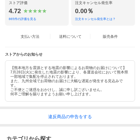
ストア評価
注文キャンセル発生率
4.72
0.00％
865
件の評価を見る
注文キャンセル発生率とは？
支払い方法
送料について
販売条件
ストアからのお知らせ
【熊本地方を震源とする地震の影響によるお荷物のお届けについて】
7月28日(火)に発生した地震の影響により、各運送会社において熊本県
一部地域で集配を停止されております。
また、九州全域でお荷物のお届けに大幅な遅延が発生する見込みで
す。
ご不便とご迷惑をおかけし、誠に申し訳ございません。
何卒ご理解を賜りますようお願い申し上げます。
違反
商品の
申告をする
カテゴリから探す