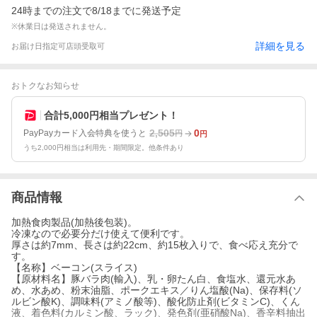
24時までの注文で8/18までに発送予定
※休業日は発送されません。
詳細を見る
お届け日指定可
店頭受取可
おトクなお知らせ
合計5,000円相当プレゼント！
2,505
0
PayPayカード入会特典を使うと
円
円
うち2,000円相当は利用先・期間限定。他条件あり
商品情報
加熱食肉製品(加熱後包装)。
冷凍なので必要分だけ使えて便利です。
厚さは約7mm、長さは約22cm、約15枚入りで、食べ応え充分で
す。
【名称】ベーコン(スライス)
【原材料名】豚バラ肉(輸入)、乳・卵たん白、食塩水、還元水あ
め、水あめ、粉末油脂、ポークエキス／りん塩酸(Na)、保存料(ソ
ルビン酸K)、調味料(アミノ酸等)、酸化防止剤(ビタミンC)、くん
液、着色料(カルミン酸、ラック)、発色剤(亜硝酸Na)、香辛料抽出