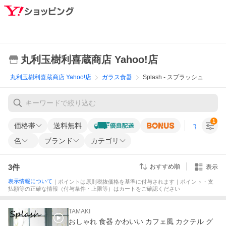
丸利玉樹利喜蔵商店 Yahoo!店
丸利玉樹利喜蔵商店 Yahoo!店
ガラス食器
Splash - スプラッシュ
1
価格帯
送料無料
すべての条
色
ブランド
カテゴリ
3
件
おすすめ順
表示
表示情報について
｜ポイントは原則税抜価格を基準に付与されます｜ポイント・支
払額等の正確な情報（付与条件・上限等）はカートをご確認ください
TAMAKI
おしゃれ 食器 かわいい カフェ風 カクテル グ