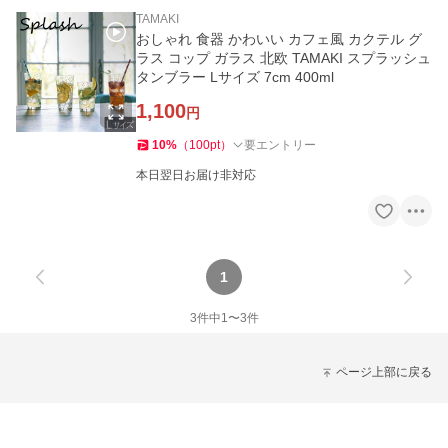
TAMAKI
おしゃれ 食器 かわいい カフェ風 カクテル グ
ラス コップ ガラス 北欧 TAMAKI スプラッシュ
タンブラー Lサイズ 7cm 400ml
1,100
円
10
%
（
100
pt
）
要エントリー
本日翌日お届け非対応
1
3
件中
1
〜
3
件
ページ上部に戻る