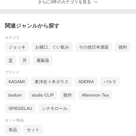
商
【商品名】
さらに3件のカテゴリを見る
品
・RCR INVINO ゴブレット I38
詳
細
【品番】
・T-951330
関連ジャンルから探す
【JAN】
・4965643951330
カテゴリ
【サイズ】
ジョッキ
お猪口、ぐい飲み
その他日本酒器
徳利
・直径7.9×高さ22cm
【容量】
盃
升
屠蘇器
・295ml
ブランド
【重量】
・約180g
KAGAMI
東洋佐々木ガラス
ADERIA
バカラ
【素材、材質】
・無鉛クリスタル
bodum
studio CLIP
能作
Afternoon Tea
【原産国】
・イタリア
SPIEGELAU
シナモロール
【機能・その他】
セット/単品
・手洗い
注
【ご注意】
単品
セット
意
サイズ、容量は商品の特性上、多少の誤差が生じますのでご