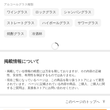
事
了承ください。
アルコールグラス種類
項
商品の特性上、多少の擦り傷やガタつきが生じる場合がござ
います。
ワイングラス
ロックグラス
シャンパングラス
製造時期(ロット違い)によっては、商品の色に多少の違いが
ある場合があります。
掲載の商品写真はあくまでも一例です
ストレートグラス
ハイボールグラス
サワーグラス
製品の仕様は品質向上の為、予告なく変更することがありま
す。
焼き物の特徴をご理解の上、ご購入をお願いいたします。
焼酎グラス
冷酒杯
商品の特性上、お客様のご都合（サイズ違い、オーダー間違
い、イメージ違いなど）での返品・交換は一切受け付けてお
りません。
お客様のお使いのモニター設定、お部屋の照明等により実際
の商品と色味が異なって見える場合がございます。
【ご使用上の注意】
掲載情報について
使用する前に必ず破損・ヒビなどの異常がないことを確認し
てください。
・掲載している情報の精度には万全を期しておりますが、その内容の正確
破損・ヒビなどがある場合は使用しないでください。
性、安全性、有用性を保証するものではありません。
使用する前にやわらかいスポンジなどで洗浄してください。
当店取り扱い商品の材質・製造工程上、表面に多少の色むら
・現在ご覧になっているページは、この
商品
を取り扱うストアによって運営
や釉垂れ、小さな穴、
されています。 ページに記載されている内容
や商品、ご購入
、ご購入に関
黒い点などがみられる場合がありますが、使用上問題はあり
するご質問は、直接各ストアにお問い合わせください。
ません。
本製品はワレモノです。お取り扱いには充分気をつけてくだ
さい。
このページのトップへ
強い衝撃や急激な温度変化により割れたり欠けたりする場合
があります。