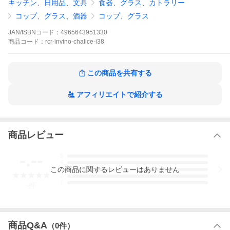
キッチン、日用品、文具
食器、グラス、カトラリー
【素材、材質】
コップ、グラス、酒器
コップ、グラス
・無鉛クリスタル
JAN/ISBNコード：
4965643951330
【原産国】
商品
コード：
rcr-invino-chalice-i38
・イタリア
【機能・その他】
・手洗い
この商品を共有する
アフィリエイトで紹介する
関連キーワード 丸利玉樹利喜蔵商店 可愛い 人気 シンプル カフェ
業務用 北欧 食器 お皿 ギフト プレゼント お祝い 贈り物 結婚祝い
母の日 父の日 敬老の日 お中元 お歳暮 新築祝い 出産祝い クリス
マス 新生活 誕生日
商品レビュー
爆買
-.--
5
4
この
商品
に関するレビューはありません
3
2
1
-
件
商品Q&A
（
0
件）