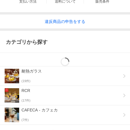
支払い方法
送料について
販売条件
違反
商品の
申告をする
カテゴリから探す
耐熱ガラス
(
19
件)
RCR
(
17
件)
商
ワインを楽しむ時間
CAFECA - カフェカ
品
今日のワインはどのグラス？グラス選びから楽しんでリュク
説
スなテーブルにぜひ合わせたい。
明
スタイリッシュなRCR シリーズに新作が登場しました。
(
7
件)
日々に変わる気分に合わせて選べるバリエーション。