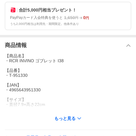
合計5,000円相当プレゼント！
1,650
0
PayPayカード入会特典を使うと
円
円
うち2,000円相当は利用先・期間限定。他条件あり
商品情報
【商品名】
・RCR INVINO ゴブレット I38
【品番】
・T-951330
【JAN】
・4965643951330
【サイズ】
・直径7.9×高さ22cm
【容量】
もっと見る
・295ml
【重量】
・約180g