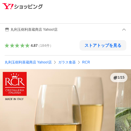
丸利玉樹利喜蔵商店 Yahoo!店
ストアトップを見る
4.87
（
184
件
）
丸利玉樹利喜蔵商店 Yahoo!店
ガラス食器
RCR
1
/
15