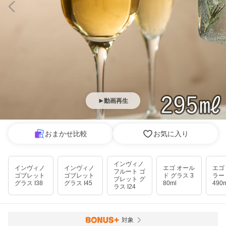
動画再生
おまかせ比較
お気に入り
インヴィノ
インヴィノ
インヴィノ
エゴ オール
エゴ
フルート ゴ
ゴブレット
ゴブレット
ド グラス 3
ラー
ブレット グ
グラス I38
グラス I45
80ml
490
ラス I24
対象