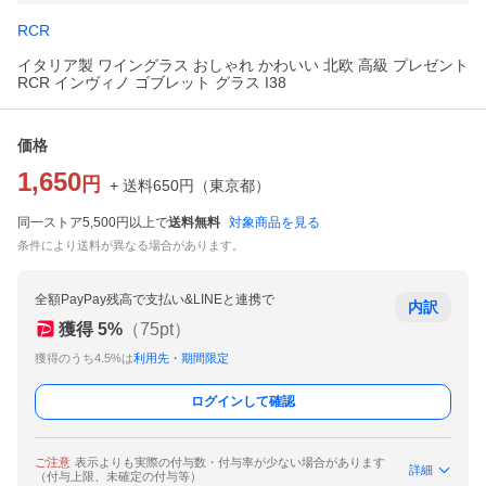
RCR
イタリア製 ワイングラス おしゃれ かわいい 北欧 高級 プレゼント
RCR インヴィノ ゴブレット グラス I38
価格
1,650
円
+ 送料
650
円
（
東京都
）
同一ストア5,500円以上で
送料無料
対象商品を見る
条件により送料が異なる場合があります。
全額PayPay残高で支払い&LINEと連携で
内訳
獲得
5
%
（
75
pt）
獲得のうち4.5%は
利用先・期間限定
ログインして確認
ご注意
表示よりも実際の付与数・付与率が少ない場合があります
詳細
（付与上限、未確定の付与等）