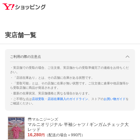
実店舗一覧
ご利用の際の注意点
・実店舗での受取の場合、ご注文後、実店舗からの受取準備完了の連絡をお待ちくだ
さい。
・「店頭在庫あり」とは、その店舗に在庫がある状態です。
・「受取可能」とは、その店舗に在庫が無い状態です。ご注文後に倉庫や他店舗等か
ら受取店舗に商品が発送されます。
・最新の在庫状況、実店舗価格と異なる場合があります。
・ご不明な点は
店頭受取・店頭在庫購入のガイドライン
、ストアの
お買い物ガイド
を
ご確認ください。
マルニジーンズ
マルニオリジナル 半袖シャツ / ギンガムチェック大
レッド
16,280
（配送の場合＋
990
円）
円