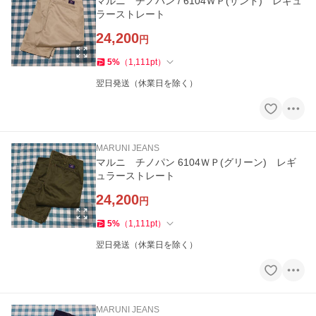
マルニ チノパン / 6104ＷＰ(サンド) レギュ
ラーストレート
24,200
円
5
%
（
1,111
pt
）
翌日発送（休業日を除く）
MARUNI JEANS
マルニ チノパン 6104ＷＰ(グリーン) レギ
ュラーストレート
24,200
円
5
%
（
1,111
pt
）
翌日発送（休業日を除く）
MARUNI JEANS