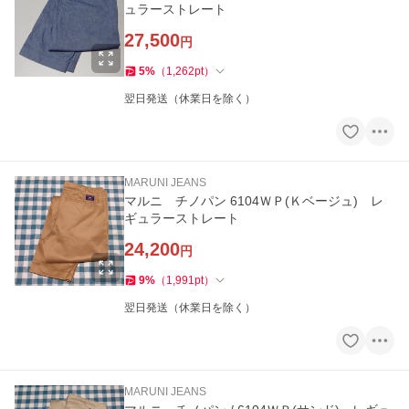
ュラーストレート
27,500
円
5
%
（
1,262
pt
）
翌日発送（休業日を除く）
MARUNI JEANS
マルニ チノパン 6104ＷＰ(Ｋベージュ) レ
ギュラーストレート
24,200
円
9
%
（
1,991
pt
）
翌日発送（休業日を除く）
MARUNI JEANS