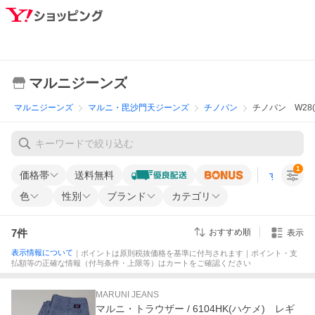
マルニジーンズ
マルニジーンズ
マルニ・毘沙門天ジーンズ
チノパン
チノパン W28(7
1
価格帯
送料無料
すべての条
色
性別
ブランド
カテゴリ
7
件
おすすめ順
表示
表示情報について
｜ポイントは原則税抜価格を基準に付与されます｜ポイント・支
払額等の正確な情報（付与条件・上限等）はカートをご確認ください
MARUNI JEANS
マルニ・トラウザー / 6104HK(ハケメ) レギ