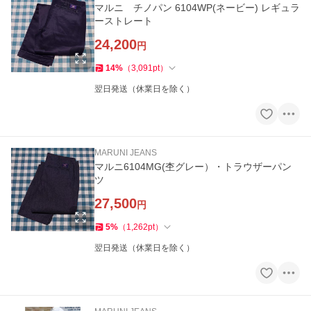
マルニ チノパン 6104WP(ネービー) レギュラ
ーストレート
24,200
円
14
%
（
3,091
pt
）
翌日発送（休業日を除く）
MARUNI JEANS
マルニ6104MG(杢グレー）・トラウザーパン
ツ
27,500
円
5
%
（
1,262
pt
）
翌日発送（休業日を除く）