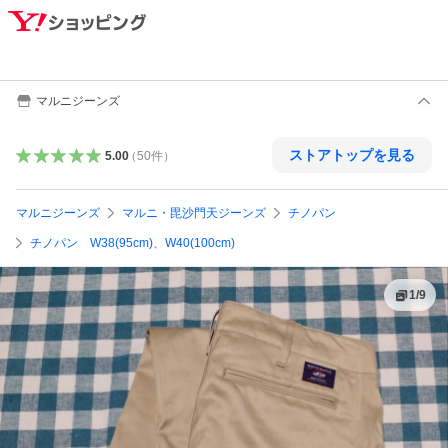
マルニジーンズ
ストアトップを見る
5.00
（
50
件
）
マルニジーンズ
マルニ・毘沙門天ジーンズ
チノパン
チノパン W38(95cm)、W40(100cm)
1
/
9