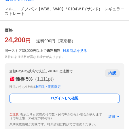
マルニ チノパン【W38、W40】/ 6104ＷＰ(サンド) レギュラー
ストレート
価格
24,200
円
+ 送料
990
円
（
東京都
）
同一ストア30,000円以上で
送料無料
対象商品を見る
条件により送料が異なる場合があります。
全額PayPay残高で支払い&LINEと連携で
内訳
獲得
5
%
（
1,111
pt）
獲得のうち4.5%は
利用先・期間限定
ログインして確認
ご注意
表示よりも実際の付与数・付与率が少ない場合があります
詳細
（付与上限、未確定の付与等）
原則税抜価格が対象です。特典詳細は内訳でご確認ください。