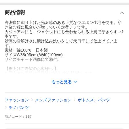
商品情報
高密度に織り上げた光沢感のある上質なウエポン生地を使用。穿
き込む程に風合いが増していく定番チノです。
カジュアルにも、ジャケットにも合わせられる上質で穿きやすい1
本です。
妙高の雪解け水に漬け込み洗いをして天日干しで仕上げていま
す。
素材 綿100％ 日本製
サイズW38(95cm),W40(100cm)
サイズチャート画像にて添付。
【裾上げご希望のお客様へ 】
お買上のお客様は発送時に裾上げ(有料)致します。
ご注文時に、シングルステッチ仕上げをお求め下さい。
もっと見る
ご希望の股下寸法を、ご注文時にご要望欄に記載して下さい。
ファッション
メンズファッション
ボトムス、パンツ
チノパンツ
商品
コード：
119