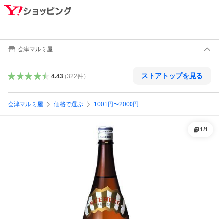
会津マルミ屋
ストアトップを見る
4.43
（
322
件
）
会津マルミ屋
価格で選ぶ
1001円〜2000円
1
/
1