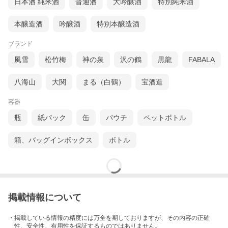
日本酒 純米酒
普通酒
大吟醸酒
特別純米酒
本醸造酒
吟醸酒
特別本醸造酒
ブランド
風雪
松竹梅
神の泉
沢の鶴
黒龍
FABALA
八海山
大関
まる（白鶴）
宝酒造
容器
瓶
紙パック
缶
パウチ
ペットボトル
箱、バッグインボックス
ボトル
掲載情報について
・掲載している情報の精度には万全を期しておりますが、その内容の正確
性、安全性、有用性を保証するものではありません。