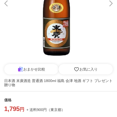
おまかせ比較
お気に入り
日本酒 末廣酒造 普通酒 1800ml 福島 会津 地酒 ギフト プレゼント
贈り物
価格
1,795
円
+ 送料
900
円
（
東京都
）