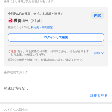
条件により送料が異なる場合があります。
全額PayPay残高で支払い&LINEと連携で
内訳
獲得
5
%
（
81
pt）
獲得のうち4.5%は
利用先・期間限定
ログインして確認
ご注意
表示よりも実際の付与数・付与率が少ない場合があります
詳細
（付与上限、未確定の付与等）
原則税抜価格が対象です。特典詳細は内訳でご確認ください。
条件達成でおトク
発送日情報なし
詳細を見る
おトクなお知らせ