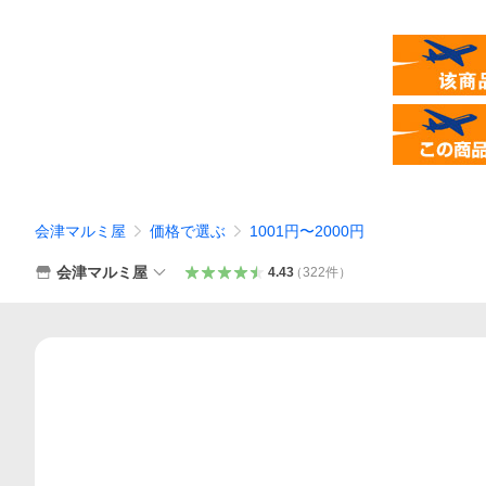
会津マルミ屋
価格で選ぶ
1001円〜2000円
会津マルミ屋
4.43
（
322
件
）