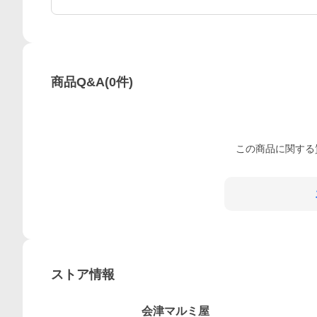
商品Q&A
(
0
件)
この
商品
に関する
ストア情報
会津マルミ屋