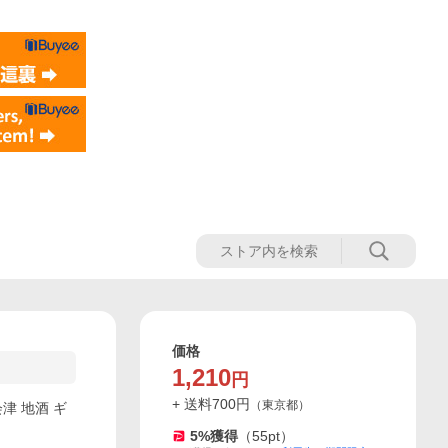
価格
1,210
円
+ 送料
700
円
（
東京都
）
会津 地酒 ギ
5
%獲得
（
55
pt）