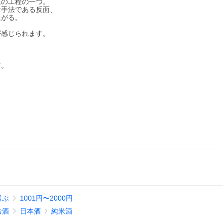
上の工程の一つ。
な手法である反面、
上がる。
が感じられます。
す。
選ぶ
1001円〜2000円
お酒
日本酒
純米酒