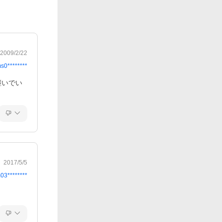
2009/2/22
s0********
継いでい
2017/5/5
03********