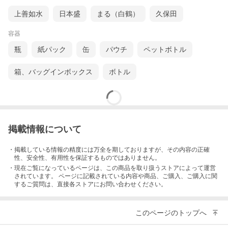
上善如水
日本盛
まる（白鶴）
久保田
容器
瓶
紙パック
缶
パウチ
ペットボトル
箱、バッグインボックス
ボトル
掲載情報について
・掲載している情報の精度には万全を期しておりますが、その内容の正確
性、安全性、有用性を保証するものではありません。
・現在ご覧になっているページは、この
商品
を取り扱うストアによって運営
されています。 ページに記載されている内容
や商品、ご購入
、ご購入に関
するご質問は、直接各ストアにお問い合わせください。
このページのトップへ