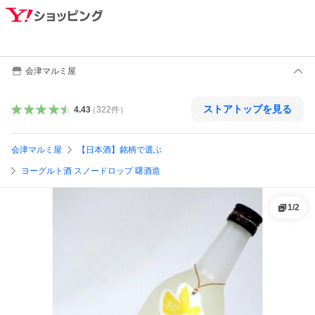
会津マルミ屋
ストアトップを見る
4.43
（
322
件
）
会津マルミ屋
【日本酒】銘柄で選ぶ
ヨーグルト酒 スノードロップ 曙酒造
1
/
2