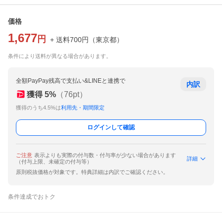
価格
1,677
円
+ 送料
700
円
（
東京都
）
条件により送料が異なる場合があります。
全額PayPay残高で支払い&LINEと連携で
内訳
獲得
5
%
（
76
pt）
獲得のうち4.5%は
利用先・期間限定
ログインして確認
ご注意
表示よりも実際の付与数・付与率が少ない場合があります
詳細
（付与上限、未確定の付与等）
原則税抜価格が対象です。特典詳細は内訳でご確認ください。
条件達成でおトク