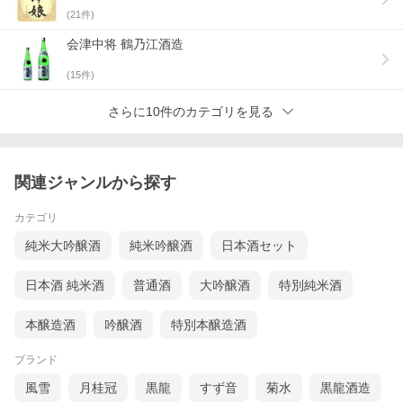
(
21
件)
会津中将 鶴乃江酒造
(
15
件)
さらに10件のカテゴリを見る
関連ジャンルから探す
カテゴリ
純米大吟醸酒
純米吟醸酒
日本酒セット
日本酒 純米酒
普通酒
大吟醸酒
特別純米酒
本醸造酒
吟醸酒
特別本醸造酒
ブランド
風雪
月桂冠
黒龍
すず音
菊水
黒龍酒造