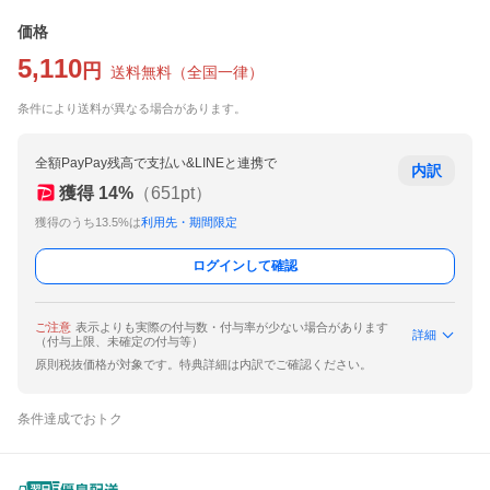
価格
5,110
円
送料無料
（
全国一律
）
条件により送料が異なる場合があります。
全額PayPay残高で支払い&LINEと連携で
内訳
獲得
14
%
（
651
pt）
獲得のうち13.5%は
利用先・期間限定
ログインして確認
ご注意
表示よりも実際の付与数・付与率が少ない場合があります
詳細
（付与上限、未確定の付与等）
原則税抜価格が対象です。特典詳細は内訳でご確認ください。
条件達成でおトク