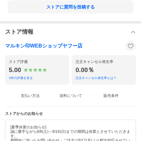
二重の落下防止構造
二重の落下防止構造により
ストアに質問を投稿する
落下の危険性を減らし、作業がより安全、よりスムーズに！
柄の最下部「取り付けリング」と、腰ベルトを紐で連結すること
でハンマーの落下を防ぎます。
ストア情報
頭部の「U型係合金属」と腰ベルトのカラビナにかけることでハン
マーの保持を可能にします。
マルキン印WEBショップヤフー店
注意事項
ストア評価
注文キャンセル発生率
※メーカー欠品が稀に起こる可能性がございます。その場合は注
5.00
0.00％
文をキャンセルとさせていただきます。
※製造上の傷跡・汚れ等があります。
3
件の評価を見る
注文キャンセル発生率とは？
※繰り返して使用しているうちに、頭部が緩くなる場合がありま
す。その場合、頭部のクサビを打ち直し
て亀裂や緩みがないことを確認してから使用してください。
支払い方法
送料について
販売条件
※長期間使用していなくても、木柄が乾燥・収縮することで頭部
が緩くなったり、クサビが浮き上がって
くる場合がります。その場合も、頭部のクサビを打ち直して亀裂
や緩みがないことを確認してから使用し
ストアからのお知らせ
てください。
※水に濡れないようにしてください。劣化やカビ、腐敗などの原
因になります。
[夏季休業のお知らせ]
※濡れた場合は、乾いたタオル等でよく拭き、乾かしてくださ
誠に勝手ながら8/8(土)～8/16(日)までの期間は休業とさせていただきま
す。
い。
期間中に頂いたお問い合わせ・ご注文は8/17(月)より順次対応させてい