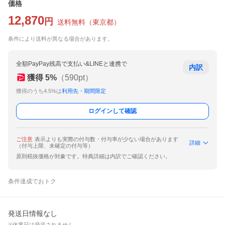
価格
12,870
円
送料無料
（
東京都
）
条件により送料が異なる場合があります。
全額PayPay残高で支払い&LINEと連携で
内訳
獲得
5
%
（
590
pt）
獲得のうち4.5%は
利用先・期間限定
ログインして確認
ご注意
表示よりも実際の付与数・付与率が少ない場合があります
詳細
（付与上限、未確定の付与等）
原則税抜価格が対象です。特典詳細は内訳でご確認ください。
条件達成でおトク
発送日情報なし
※休業日は発送されません。