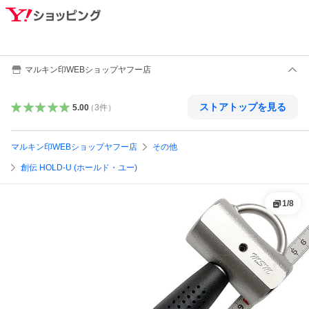
マルキン印WEBショップヤフー店
ストアトップを見る
5.00
（
3
件
）
マルキン印WEBショップヤフー店
その他
創伝 HOLD-U (ホールド・ユー)
1
/
8