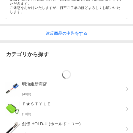
※本来の目的以外では、使用しないでください。
ただきます。
●安全の為に必ずヘルメット、安全メガネ等を着用してください。
ご迷惑をおかけいたしますが、何卒ご了承のほどよろしくお願いいた
●周囲の人の安全を確認して作業をしてください。
します。
●頭部や柄部に亀裂またはガタつきのある場合は使用しないでくだ
さい。
●テコ・バールのかわりに使用しないでください。
●カド打ち、ナナメ打ちなど危険です。正しくフェイス中央で叩い
違反
商品の
申告をする
てください。
●用途に合った形状、サイズで正しく使用してください。
カテゴリから探す
明治維新商店
(
40
件)
Ｆ★ＳＴＹＬＥ
(
10
件)
創伝 HOLD-U (ホールド・ユー)