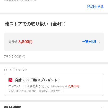
詳細を見る
他ストアでの取り扱い（全
4
件）
8,800
最安値
一覧を見る
円
7/30 7:00
時点
おトクなお知らせ
合計5,000円相当プレゼント！
12,870
7,870
PayPayカード入会特典を使うと
円
円
うち2,000円相当は利用先・期間限定。他条件あり