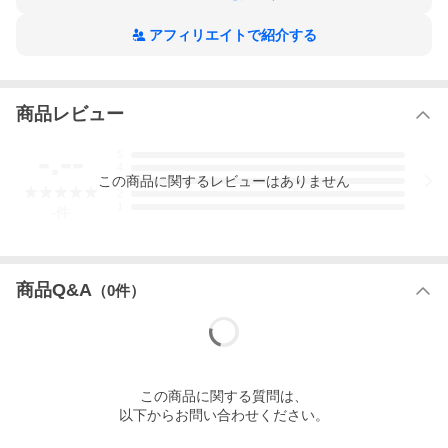
落下の危険性を極限まで減らしながらも
施工性の高いパフォーマンスを実現する
ハンマーの誕生です。
アフィリエイトで紹介する
[特徴]
商品レビュー
メッキ加工
ハンマーの頭部・首をメッキ加工することで、耐久性を保持。
サビ・傷などから守ります。
-.--
5
4
安全・安心のワイヤーin搭載！
この
商品
に関するレビューはありません
3
パイプ内部にワイヤーを内蔵したことにより
2
1
万が一パイプが折れても頭部が落下しない安全構造！！
-
件
すり抜け防止
柄部の底を太くすることで、ハンマー仕様時に手からのすり抜け
を防止します。
商品Q&A
（
0
件）
簡単脱着・安全保持
頭部のU字係合金属が可能にする
かける・ひねるの２ステップ
高い強度・スムーズな脱着
U字係合金属で４点で溶接。
この
商品
に関する質問は、
より高い強度を実現！
以下からお問い合わせください。
頭部を削りスムーズな着脱が可能。