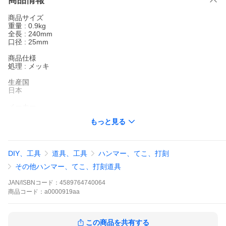
商品情報
商品サイズ
重量 : 0.9kg
全長 : 240mm
口径 : 25mm
商品仕様
処理 : メッキ
生産国
日本
メーカー
創伝（そうでん）
もっと見る
ＪＡＮ
4589764740064
DIY、工具
道具、工具
ハンマー、てこ、打刻
※商品はサイズ等に多少差異がある場合があります。<br>
※ご使用のモニター環境により、実際の商品との色合いが異なっ
その他ハンマー、てこ、打刻道具
て見える場合があります。
※製品の仕様・パッケージ等は予告なく変更する場合があります
JAN/ISBNコード：
4589764740064
ので、ご了承ください。
商品
コード：
a0000919aa
商品説明
最高の安全性能を実現
足場や工事といった高所での作業など
この商品を共有する