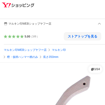
マルキン印WEBショップヤフー店
ストアトップを見る
5.00
（
3
件
）
マルキン印WEBショップヤフー店
マルキン印
樫・仮枠ハンマー柄のみ
長さ350mm
1
/
14