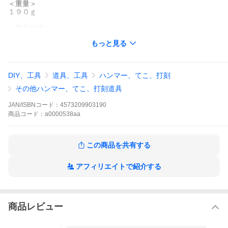
＜重量＞
１９０ｇ
＜商品仕様＞
樫・仮枠ハンマー柄 角蛇曲 口径１４ｍｍ×２６ｍｍ
もっと見る
＜材質＞
天然木：樫
DIY、工具
道具、工具
ハンマー、てこ、打刻
＜生産国＞
日本
その他ハンマー、てこ、打刻道具
＜メーカー＞
JAN/ISBNコード：
4573209903190
金井産業株式会社
商品
コード：
a0000538aa
※製造元とは異なります。
＜JANコード＞
4573209903190
この商品を共有する
商品説明
アフィリエイトで紹介する
お好きなハンマーの頭に合わせてご利用ください。
先端はハンマーの頭の口径部より大きく設計されております。
丁度良いサイズに加工して頂き、クサビを打込んでご使用くださ
い。
商品レビュー
樫・仮枠ハンマー柄 角蛇曲 350mm (天然木・樫) / 仕込み部 14x2
6mm
5