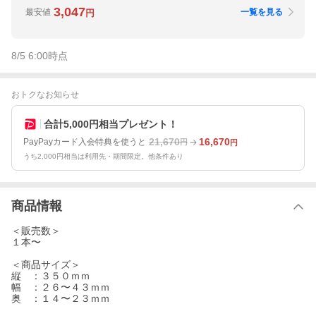
3,047
最安値
一覧を見る
円
8/5 6:00
時点
おトクなお知らせ
合計5,000円相当プレゼント！
21,670
16,670
PayPayカード入会特典を使うと
円
円
うち2,000円相当は利用先・期間限定。他条件あり
商品情報
＜販売数＞
１本〜
＜商品サイズ＞
縦 ：３５０ｍｍ
幅 ：２６〜４３ｍｍ
奥 ：１４〜２３ｍｍ