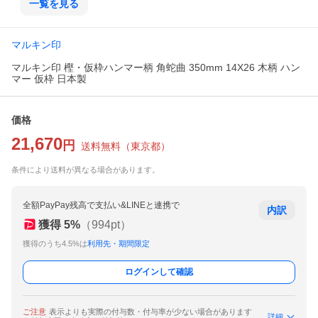
一覧を見る
マルキン印
マルキン印 樫・仮枠ハンマー柄 角蛇曲 350mm 14X26 木柄 ハン
マー 仮枠 日本製
価格
21,670
円
送料無料
（
東京都
）
条件により送料が異なる場合があります。
全額PayPay残高で支払い&LINEと連携で
内訳
獲得
5
%
（
994
pt）
獲得のうち4.5%は
利用先・期間限定
ログインして確認
ご注意
表示よりも実際の付与数・付与率が少ない場合があります
詳細