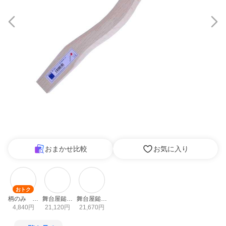
おまかせ比較
お気に入り
おトク
柄のみ　オ
舞台屋鎚　
舞台屋鎚　
プションな
21　シル
21　ガン
4,840
円
21,120
円
21,670
円
し
バー　ショ
メタ　ショ
ートヘッド
ートヘッド