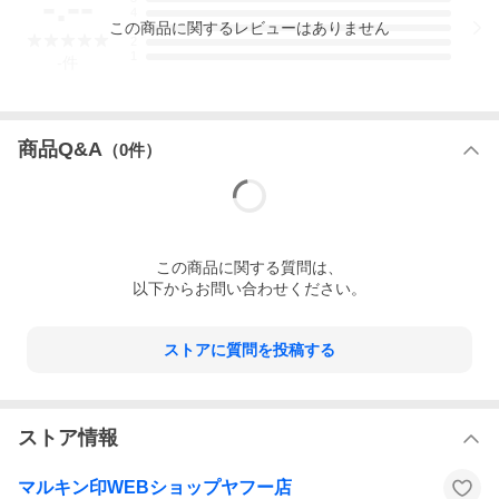
-.--
蛇のように波打つ形が特徴的なマルキン印オリジナルのハンマー
4
柄。
この
商品
に関するレビューはありません
3
縁を角ばらせグリップ力を向上。振り下ろす際の力が逃げにくい
2
1
ためしっかりした打感を体験できます。
-
件
また、打撃時のショックを分散し打ち疲れを軽減させます。
天然木を使用しており使い込めば使い込むほど味が出てきます。
木目や木の節など、天然木ならではの個性をお楽しみください。
商品Q&A
（
0
件）
Made in 燕三条
金物の街として世界的にも有名な燕三条地域で製造しておりま
す。
【柄入れオプションご利用時の確認事項】
・料金は先払いとなります、購入にかかる手数料はお客様ご負担
この
商品
に関する質問は、
となります。
以下からお問い合わせください。
・柄入れに関しては入金確認後になります。その為、メーカー欠
品が稀に起こる可能性がございます。
その場合は注文はキャンセルとなり、返金にて対応させていた
だきます。
ストアに質問を投稿する
・受注生産のため、発送はご注文を受けて入金確認後から2〜3週
間ほどお時間をいただきます。
・商品注文後、お客様都合によるキャンセルは基本的にはお受け
できません。
ストア情報
マルキン印WEBショップヤフー店