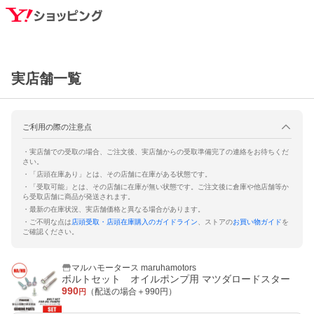
実店舗一覧
ご利用の際の注意点
・実店舗での受取の場合、ご注文後、実店舗からの受取準備完了の連絡をお待ちくだ
さい。
・「店頭在庫あり」とは、その店舗に在庫がある状態です。
・「受取可能」とは、その店舗に在庫が無い状態です。ご注文後に倉庫や他店舗等か
ら受取店舗に商品が発送されます。
・最新の在庫状況、実店舗価格と異なる場合があります。
・ご不明な点は
店頭受取・店頭在庫購入のガイドライン
、ストアの
お買い物ガイド
を
ご確認ください。
マルハモータース maruhamotors
ボルトセット オイルポンプ用 マツダロードスター
990
（配送の場合＋
990
円）
円