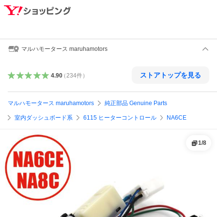
マルハモータース maruhamotors
ストアトップを見る
4.90
（
234
件
）
マルハモータース maruhamotors
純正部品 Genuine Parts
室内ダッシュボード系
6115 ヒーターコントロール
NA6CE
1
/
8