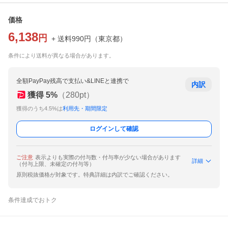
価格
6,138
円
+ 送料
990
円
（
東京都
）
条件により送料が異なる場合があります。
全額PayPay残高で支払い&LINEと連携で
内訳
獲得
5
%
（
280
pt）
獲得のうち4.5%は
利用先・期間限定
ログインして確認
ご注意
表示よりも実際の付与数・付与率が少ない場合があります
詳細
（付与上限、未確定の付与等）
原則税抜価格が対象です。特典詳細は内訳でご確認ください。
条件達成でおトク