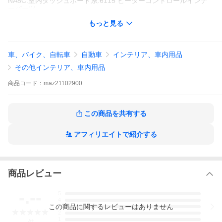
NA8C:室内ダッシュボード系:6115 ヒーターコントロールインナ
ーパーツ
もっと見る
＜メーカー品番＞
NA01-61-C50A
スイッチファンヒーターコントロール ヒーター コントロール内部
部品 NA01-61-C50Aをお探しなら、ロードスタープロショップの
車、バイク、自転車
自動車
インテリア、車内用品
マルハモータースYahooストア店へ
その他インテリア、車内用品
商品
コード：
maz21102900
この商品を共有する
アフィリエイトで紹介する
商品レビュー
-.--
5
4
この
商品
に関するレビューはありません
3
2
1