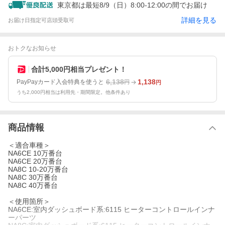
東京都は最短8/9（日）8:00-12:00の間でお届け
詳細を見る
お届け日指定可
店頭受取可
おトクなお知らせ
合計5,000円相当プレゼント！
6,138
1,138
PayPayカード入会特典を使うと
円
円
うち2,000円相当は利用先・期間限定。他条件あり
商品情報
＜適合車種＞
NA6CE 10万番台
NA6CE 20万番台
NA8C 10-20万番台
NA8C 30万番台
NA8C 40万番台
＜使用箇所＞
NA6CE:室内ダッシュボード系:6115 ヒーターコントロールインナ
ーパーツ